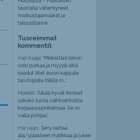
Huittisissa – Päätöksen
taustalla vähentyneet
matkustajamäärät ja
taloustilanne
Tuoreimmat
kommentit
Kari Kaaja: "
Mielestäni kirkon
voisi purkaa ja myydä siitä
saadut tiilet euron kappale
tarvitsijoille (tiilillä m...
"
Markiisi: "
Älkää hyvät ihmiset
uskoko tuota vaihtoehtoista
korjaussuunnitelmaa. Se on
vailla pohjaa.
"
mä vaan.: "
jerry kertaa
ala/yläasteen matikkaa ja lukee