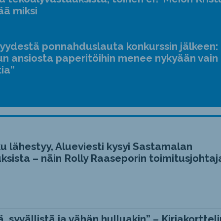
ääne
ää miksi
suur
ja
jyydestä ponnahduslauta konkurssin jälkeen:
pien
n ansiosta paperitöihin menee nykyään vain
tia”
u lähestyy, Alueviesti kysyi Sastamalan
ksista – näin Rolly Raaseporin toimitusjohtaj
, syvällistä ja vähän hulluakin” – Kirjakortteli