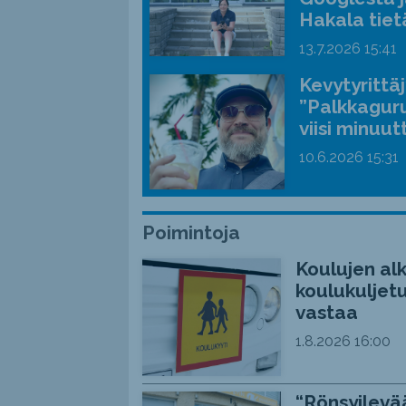
Hakala tiet
13.7.2026
15:41
Kevytyrittä
”Palkkaguru
viisi minuut
10.6.2026
15:31
Poimintoja
Koulujen alk
koulukuljetu
vastaa
1.8.2026
16:00
“Rönsyilevää