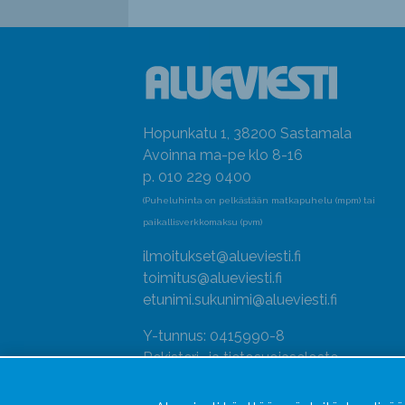
Hopunkatu 1, 38200 Sastamala
Avoinna ma-pe klo 8-16
p. 010 229 0400
(Puheluhinta on pelkästään matkapuhelu (mpm) tai
paikallisverkkomaksu (pvm)
ilmoitukset@alueviesti.fi
toimitus@alueviesti.fi
etunimi.sukunimi@alueviesti.fi
Y-tunnus: 0415990-8
Rekisteri- ja tietosuojaseloste
Seuraa meitä