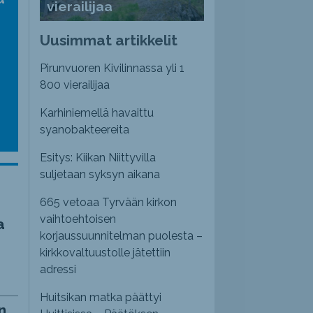
vierailijaa
nvoimakkuutta
emmaksi
Uusimmat artikkelit
emmäksi.
Pirunvuoren Kivilinnassa yli 1
800 vierailijaa
Karhiniemellä havaittu
syanobakteereita
Esitys: Kiikan Niittyvilla
suljetaan syksyn aikana
665 vetoaa Tyrvään kirkon
vaihtoehtoisen
a
korjaussuunnitelman puolesta –
kirkkovaltuustolle jätettiin
adressi
Huitsikan matka päättyi
n