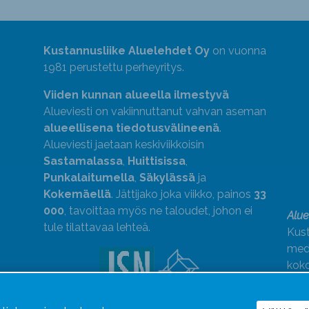
Kustannusliike Aluelehdet Oy
on vuonna
1981 perustettu perheyritys.
Viiden kunnan alueella ilmestyvä
Alueviesti on vakiinnuttanut vahvan aseman
alueellisena tiedotusvälineenä
.
Alueviesti jaetaan keskiviikkoisin
Sastamalassa
,
Huittisissa
,
Punkalaitumella
,
Säkylässä
ja
Kokemäellä
. Jättijako joka viikko, painos
33
000
, tavoittaa myös ne taloudet, johon ei
Alue
tule tilattavaa lehteä.
Kust
medi
kok
Alue