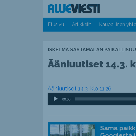
Etusivu
Artikkelit
Kaupallinen yhte
ISKELMÄ SASTAMALAN PAIKALLISUU
Ääniuutiset 14.3. k
Ääniuutiset 14.3. klo 11.26
Äänitoistin
00:00
Sama paikka
Googlesta j