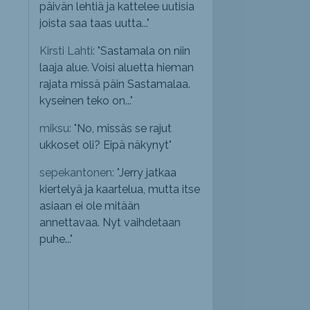
päivän lehtiä ja kattelee uutisia
joista saa taas uutta...
"
Kirsti Lahti: "
Sastamala on niin
laaja alue. Voisi aluetta hieman
rajata missä päin Sastamalaa.
kyseinen teko on...
"
miksu: "
No, missäs se rajut
ukkoset oli? Eipä näkynyt
"
sepekantonen: "
Jerry jatkaa
kiertelyä ja kaartelua, mutta itse
asiaan ei ole mitään
annettavaa. Nyt vaihdetaan
puhe...
"