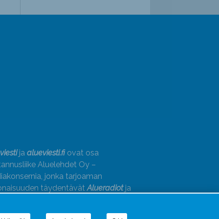
viesti
ja
alueviesti.fi
ovat osa
annusliike Aluelehdet Oy –
akonsernia, jonka tarjoaman
onaisuuden täydentävät
Alueradiot
ja
paino