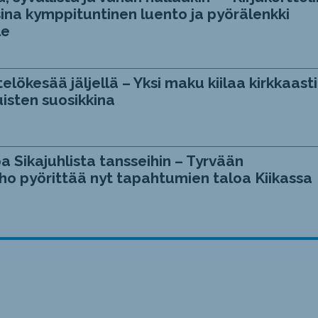
ina kymppituntinen luento ja pyörälenkki
le
telökesää jäljellä – Yksi maku kiilaa kirkkaasti
isten suosikkina
a Sikajuhlista tansseihin – Tyrvään
ho pyörittää nyt tapahtumien taloa Kiikassa