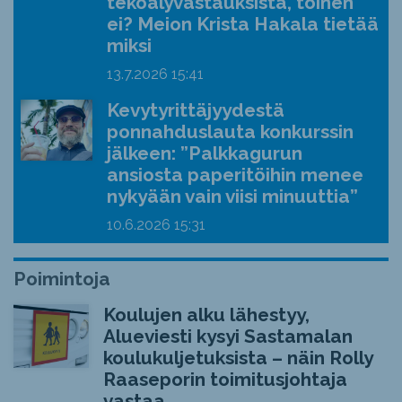
tekoälyvastauksista, toinen
ei? Meion Krista Hakala tietää
miksi
13.7.2026
15:41
Kevytyrittäjyydestä
ponnahduslauta konkurssin
jälkeen: ”Palkkagurun
ansiosta paperitöihin menee
nykyään vain viisi minuuttia”
10.6.2026
15:31
Poimintoja
Koulujen alku lähestyy,
Alueviesti kysyi Sastamalan
koulukuljetuksista – näin Rolly
Raaseporin toimitusjohtaja
vastaa