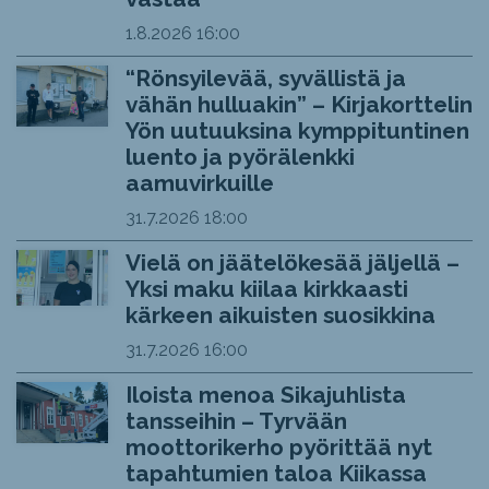
1.8.2026
16:00
“Rönsyilevää, syvällistä ja
vähän hulluakin” – Kirjakorttelin
Yön uutuuksina kymppituntinen
luento ja pyörälenkki
aamuvirkuille
31.7.2026
18:00
Vielä on jäätelökesää jäljellä –
Yksi maku kiilaa kirkkaasti
kärkeen aikuisten suosikkina
31.7.2026
16:00
Iloista menoa Sikajuhlista
tansseihin – Tyrvään
moottorikerho pyörittää nyt
tapahtumien taloa Kiikassa