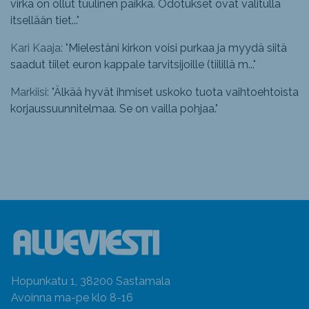
virka on ollut tuulinen paikka. Odotukset ovat valitulla
itsellään tiet...
"
Kari Kaaja: "
Mielestäni kirkon voisi purkaa ja myydä siitä
saadut tiilet euron kappale tarvitsijoille (tiilillä m...
"
Markiisi: "
Älkää hyvät ihmiset uskoko tuota vaihtoehtoista
korjaussuunnitelmaa. Se on vailla pohjaa.
"
Hopunkatu 1, 38200 Sastamala
Avoinna ma-pe klo 8-16