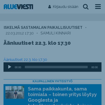
Kirjaudu sisään
ISKELMÄ SASTAMALAN PAIKALLISUUTISET
•
22.03.2012 17:30
•
SAMULI KINNARI
Ääniuutiset 22.3. klo 17.30
Ääniuutiset 22.3. klo 17.30
Äänitoistin
00:00
00:00
KAUPALLINEN YHTEISTYÖ
Sama paikkakunta, sama
toimiala – toinen yritys löytyy
Googlesta ja