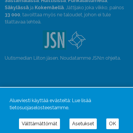
Sastamalassa
,
Huittisissa
,
Punkalaitumella
,
Säkylässä
ja
Kokemäellä
. Jättijako joka viikko, painos
33 000
, tavoittaa myös ne taloudet, johon ei tule
tilattavaa lehteä.
Uutismedian Liiton jäsen. Noudatamme JSN:n ohjeita.
Alueviesti käyttää evästeitä:
Lue lisää
tietosuojaselosteestamme.
Välttämättömät
Asetukset
OK