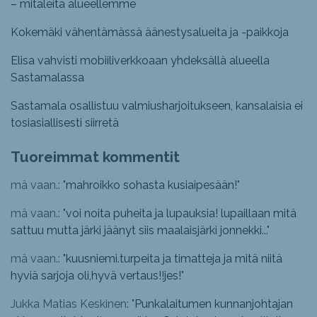
– mitaleita alueellemme
Kokemäki vähentämässä äänestysalueita ja -paikkoja
Elisa vahvisti mobiiliverkkoaan yhdeksällä alueella
Sastamalassa
Sastamala osallistuu valmiusharjoitukseen, kansalaisia ei
tosiasiallisesti siirretä
Tuoreimmat kommentit
mä vaan.: "
mahroikko sohasta kusiaipesään!
"
mä vaan.: "
voi noita puheita ja lupauksia! lupaillaan mitä
sattuu mutta järki jäänyt siis maalaisjärki jonnekki...
"
mä vaan.: "
kuusniemi.turpeita ja timatteja ja mitä niitä
hyviä sarjoja oli,hyvä vertaus!!jes!
"
Jukka Matias Keskinen: "
Punkalaitumen kunnanjohtajan