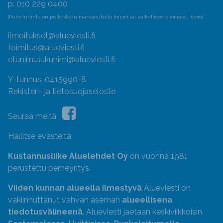
p. 010 229 0400
(Puheluhinta on pelkästään matkapuhelu (mpm) tai paikallisverkkomaksu (pvm)
ilmoitukset@alueviesti.fi
toimitus@alueviesti.fi
etunimi.sukunimi@alueviesti.fi
Y-tunnus: 0415990-8
Rekisteri- ja tietosuojaseloste
Seuraa meitä
Hallitse evästeitä
Kustannusliike Aluelehdet Oy
on vuonna 1981
perustettu perheyritys.
Viiden kunnan alueella ilmestyvä
Alueviesti on
vakiinnuttanut vahvan aseman
alueellisena
tiedotusvälineenä
. Alueviesti jaetaan keskiviikkoisin