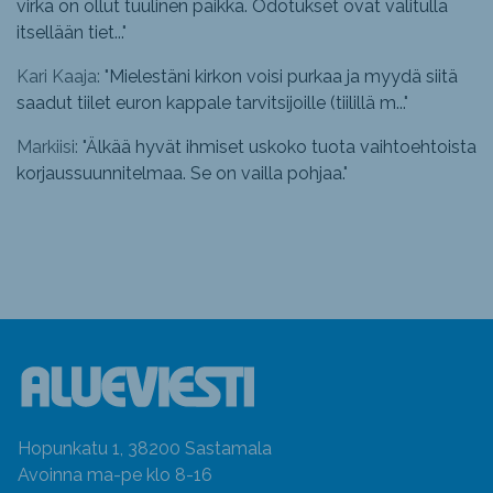
virka on ollut tuulinen paikka. Odotukset ovat valitulla
itsellään tiet...
"
Kari Kaaja: "
Mielestäni kirkon voisi purkaa ja myydä siitä
saadut tiilet euron kappale tarvitsijoille (tiilillä m...
"
Markiisi: "
Älkää hyvät ihmiset uskoko tuota vaihtoehtoista
korjaussuunnitelmaa. Se on vailla pohjaa.
"
Hopunkatu 1, 38200 Sastamala
Avoinna ma-pe klo 8-16