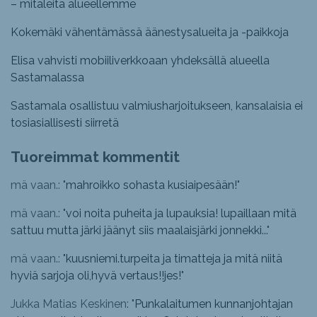
– mitaleita alueellemme
Kokemäki vähentämässä äänestysalueita ja -paikkoja
Elisa vahvisti mobiiliverkkoaan yhdeksällä alueella
Sastamalassa
Sastamala osallistuu valmiusharjoitukseen, kansalaisia ei
tosiasiallisesti siirretä
Tuoreimmat kommentit
mä vaan.: "
mahroikko sohasta kusiaipesään!
"
mä vaan.: "
voi noita puheita ja lupauksia! lupaillaan mitä
sattuu mutta järki jäänyt siis maalaisjärki jonnekki...
"
mä vaan.: "
kuusniemi.turpeita ja timatteja ja mitä niitä
hyviä sarjoja oli,hyvä vertaus!!jes!
"
Jukka Matias Keskinen: "
Punkalaitumen kunnanjohtajan