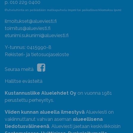
p. 010 229 0400
(Puheluhinta on pelkästään matkapuhelu (mpm) tai paikallisverkkomaksu (pvm)
ilmoitukset@alueviesti.fi
toimitus@alueviesti.fi
etunimi.sukunimi@alueviesti.fi
Y-tunnus: 0415990-8
Rekisteri- ja tietosuojaseloste
Seuraa meitä
Hallitse evästeitä
Kustannusliike Aluelehdet Oy
on vuonna 1981
perustettu perheyritys.
Viiden kunnan alueella ilmestyvä
Alueviesti on
vakiinnuttanut vahvan aseman
alueellisena
tiedotusvälineenä
. Alueviesti jaetaan keskiviikkoisin