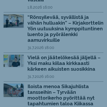
1.8.2026
16:00
“Rönsyilevää, syvällistä ja
vähän hulluakin” – Kirjakorttelin
Yön uutuuksina kymppituntinen
luento ja pyörälenkki
aamuvirkuille
31.7.2026
18:00
Vielä on jäätelökesää jäljellä –
Yksi maku kiilaa kirkkaasti
kärkeen aikuisten suosikkina
31.7.2026
16:00
Iloista menoa Sikajuhlista
tansseihin – Tyrvään
moottorikerho pyörittää nyt
tapahtumien taloa Kiikassa