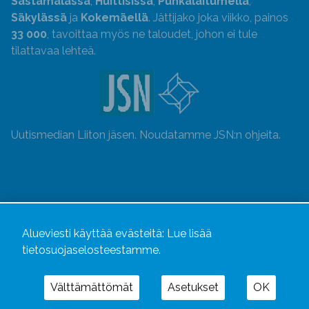
Sastamalassa
,
Huittisissa
,
Punkalaitumella
,
Säkylässä
ja
Kokemäellä
. Jättijako joka viikko, painos
33 000
, tavoittaa myös ne taloudet, johon ei tule
tilattavaa lehteä.
Uutismedian Liiton jäsen. Noudatamme JSN:n ohjeita.
Alueviesti käyttää evästeitä:
Lue lisää
tietosuojaselosteestamme.
Välttämättömät
Asetukset
OK