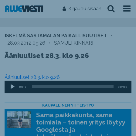
Kirjaudu sisään
ISKELMÄ SASTAMALAN PAIKALLISUUTISET
•
28.03.2012 09:26
•
SAMULI KINNARI
Ääniuutiset 28.3. klo 9.26
Ääniuutiset 28.3. klo 9.26
Äänitoistin
00:00
00:00
KAUPALLINEN YHTEISTYÖ
Sama paikkakunta, sama
toimiala – toinen yritys löytyy
Googlesta ja