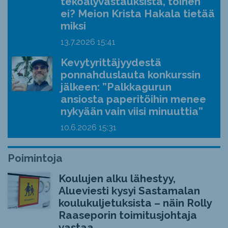
tekoälyvastauksista, toinen
ei? Meion Krista Hakala tietää
miksi
13.7.2026
15:41
Kevytyrittäjyydestä
ponnahduslauta konkurssin
jälkeen: ”Palkkagurun
ansiosta paperitöihin menee
nykyään vain viisi minuuttia”
10.6.2026
15:31
Poimintoja
Koulujen alku lähestyy,
Alueviesti kysyi Sastamalan
koulukuljetuksista – näin Rolly
Raaseporin toimitusjohtaja
vastaa