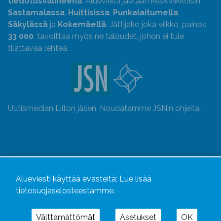
tiedotusvälineenä
. Alueviesti jaetaan keskiviikkoisin
Sastamalassa
,
Huittisissa
,
Punkalaitumella
,
Säkylässä
ja
Kokemäellä
. Jättijako joka viikko, painos
33 000
, tavoittaa myös ne taloudet, johon ei tule
tilattavaa lehteä.
Uutismedian Liiton jäsen. Noudatamme JSN:n ohjeita.
Alueviesti käyttää evästeitä:
Lue lisää
tietosuojaselosteestamme.
Välttämättömät
Asetukset
OK