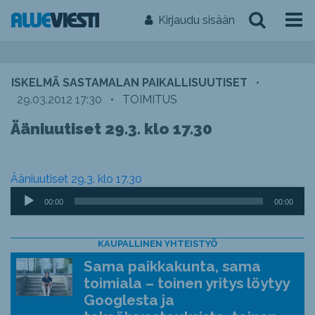
Kirjaudu sisään
ISKELMÄ SASTAMALAN PAIKALLISUUTISET
•
29.03.2012 17:30
•
TOIMITUS
Ääniuutiset 29.3. klo 17.30
Ääniuutiset 29.3. klo 17.30
Äänitoistin
00:00
00:00
KAUPALLINEN YHTEISTYÖ
Sama paikkakunta, sama
toimiala – toinen yritys löytyy
Googlesta ja