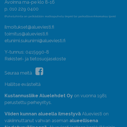
Avoinna ma-pe klo 8-16
p. 010 229 0400
(Puheluhinta on pelkästään matkapuhelu (mpm) tai paikallisverkkomaksu (pvm)
ilmoitukset@alueviesti.fi
toimitus@alueviesti.fi
etunimi.sukunimi@alueviesti.fi
Y-tunnus: 0415990-8
Rekisteri- ja tietosuojaseloste
Seuraa meitä
Hallitse evästeitä
Kustannusliike Aluelehdet Oy
on vuonna 1981
perustettu perheyritys.
Viiden kunnan alueella ilmestyvä
Alueviesti on
vakiinnuttanut vahvan aseman
alueellisena