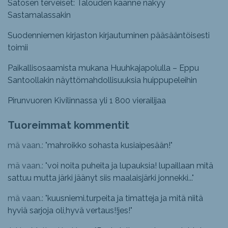
Satosen terveiset: Talouden käänne näkyy
Sastamalassakin
Suodenniemen kirjaston kirjautuminen pääsääntöisesti
toimii
Paikallisosaamista mukana Huuhkajapolulla – Eppu
Santoollakin näyttömahdollisuuksia huippupeleihin
Pirunvuoren Kivilinnassa yli 1 800 vierailijaa
Tuoreimmat kommentit
mä vaan.: "
mahroikko sohasta kusiaipesään!
"
mä vaan.: "
voi noita puheita ja lupauksia! lupaillaan mitä
sattuu mutta järki jäänyt siis maalaisjärki jonnekki...
"
mä vaan.: "
kuusniemi.turpeita ja timatteja ja mitä niitä
hyviä sarjoja oli,hyvä vertaus!!jes!
"