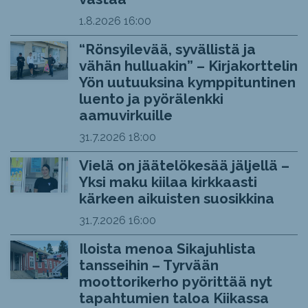
1.8.2026
16:00
“Rönsyilevää, syvällistä ja
vähän hulluakin” – Kirjakorttelin
Yön uutuuksina kymppituntinen
luento ja pyörälenkki
aamuvirkuille
31.7.2026
18:00
Vielä on jäätelökesää jäljellä –
Yksi maku kiilaa kirkkaasti
kärkeen aikuisten suosikkina
31.7.2026
16:00
Iloista menoa Sikajuhlista
tansseihin – Tyrvään
moottorikerho pyörittää nyt
tapahtumien taloa Kiikassa