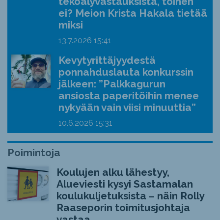
tekoälyvastauksista, toinen
ei? Meion Krista Hakala tietää
miksi
13.7.2026
15:41
Kevytyrittäjyydestä
ponnahduslauta konkurssin
jälkeen: ”Palkkagurun
ansiosta paperitöihin menee
nykyään vain viisi minuuttia”
10.6.2026
15:31
Poimintoja
Koulujen alku lähestyy,
Alueviesti kysyi Sastamalan
koulukuljetuksista – näin Rolly
Raaseporin toimitusjohtaja
vastaa