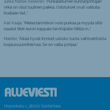
Jukka Matias Keskinen: "
Punkalaitumen kunnanjohtajan
virka on ollut tuulinen paikka. Odotukset ovat valitulla
itsellään tiet...
"
Kari Kaaja: "
Mielestäni kirkon voisi purkaa ja myydä siitä
saadut tiilet euron kappale tarvitsijoille (tiilillä m...
"
Markiisi: "
Älkää hyvät ihmiset uskoko tuota vaihtoehtoista
korjaussuunnitelmaa. Se on vailla pohjaa.
"
Hopunkatu 1, 38200 Sastamala