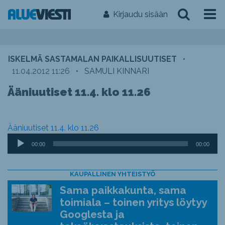
Kirjaudu sisään
ISKELMÄ SASTAMALAN PAIKALLISUUTISET
•
11.04.2012 11:26
•
SAMULI KINNARI
Ääniuutiset 11.4. klo 11.26
Ääniuutiset 11.4. klo 11.26
Äänitoistin
00:00
00:00
KAUPALLINEN YHTEISTYÖ
Sama paikkakunta, sama
toimiala – toinen yritys löytyy
Googlesta ja