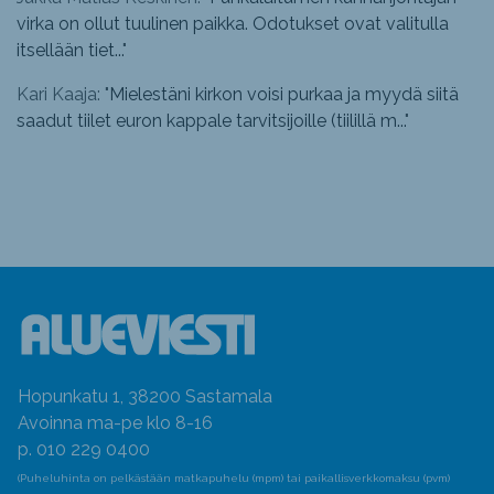
virka on ollut tuulinen paikka. Odotukset ovat valitulla
itsellään tiet...
"
Kari Kaaja: "
Mielestäni kirkon voisi purkaa ja myydä siitä
saadut tiilet euron kappale tarvitsijoille (tiilillä m...
"
Hopunkatu 1, 38200 Sastamala
Avoinna ma-pe klo 8-16
p. 010 229 0400
(Puheluhinta on pelkästään matkapuhelu (mpm) tai paikallisverkkomaksu (pvm)