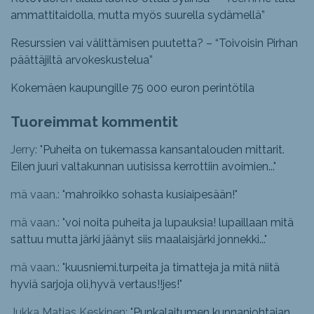
ammattitaidolla, mutta myös suurella sydämellä”
Resurssien vai välittämisen puutetta? – “Toivoisin Pirhan
päättäjiltä arvokeskustelua”
Kokemäen kaupungille 75 000 euron perintötila
Tuoreimmat kommentit
Jerry: "
Puheita on tukemassa kansantalouden mittarit.
Eilen juuri valtakunnan uutisissa kerrottiin avoimien...
"
mä vaan.: "
mahroikko sohasta kusiaipesään!
"
mä vaan.: "
voi noita puheita ja lupauksia! lupaillaan mitä
sattuu mutta järki jäänyt siis maalaisjärki jonnekki...
"
mä vaan.: "
kuusniemi.turpeita ja timatteja ja mitä niitä
hyviä sarjoja oli,hyvä vertaus!!jes!
"
Jukka Matias Keskinen: "
Punkalaitumen kunnanjohtajan