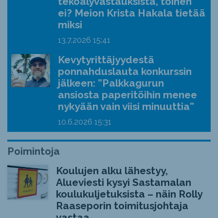
tekoälyvastauksista, toinen
ei? Meion Krista Hakala tietää
miksi
13.7.2026
15:41
Kevytyrittäjyydestä
ponnahduslauta konkurssin
jälkeen: ”Palkkagurun
ansiosta paperitöihin menee
nykyään vain viisi minuuttia”
10.6.2026
15:31
Poimintoja
Koulujen alku lähestyy,
Alueviesti kysyi Sastamalan
koulukuljetuksista – näin Rolly
Raaseporin toimitusjohtaja
vastaa