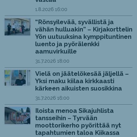
1.8.2026
16:00
“Rönsyilevää, syvällistä ja
vähän hulluakin” – Kirjakorttelin
Yön uutuuksina kymppituntinen
luento ja pyörälenkki
aamuvirkuille
31.7.2026
18:00
Vielä on jäätelökesää jäljellä –
Yksi maku kiilaa kirkkaasti
kärkeen aikuisten suosikkina
31.7.2026
16:00
Iloista menoa Sikajuhlista
tansseihin – Tyrvään
moottorikerho pyörittää nyt
tapahtumien taloa Kiikassa