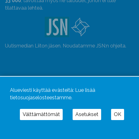
33 000
, tavoittaa myös ne taloudet, johon ei tule
tilattavaa lehteä.
Uutismedian Liiton jäsen. Noudatamme JSN:n ohjeita.
Alueviesti käyttää evästeitä:
Lue lisää
tietosuojaselosteestamme.
Välttämättömät
Asetukset
OK
Alueviesti
ja
alueviesti.fi
ovat osa Kustannusliike