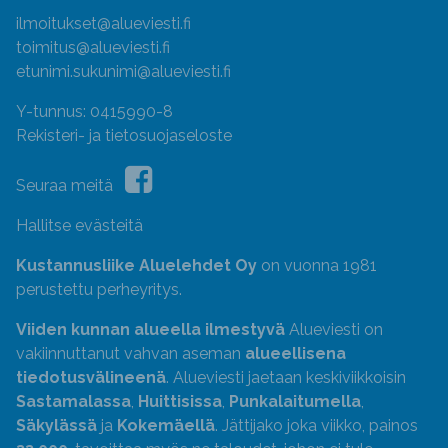
ilmoitukset@alueviesti.fi
toimitus@alueviesti.fi
etunimi.sukunimi@alueviesti.fi
Y-tunnus: 0415990-8
Rekisteri- ja tietosuojaseloste
Seuraa meitä
Hallitse evästeitä
Kustannusliike Aluelehdet Oy
on vuonna 1981
perustettu perheyritys.
Viiden kunnan alueella ilmestyvä
Alueviesti on
vakiinnuttanut vahvan aseman
alueellisena
tiedotusvälineenä
. Alueviesti jaetaan keskiviikkoisin
Sastamalassa
,
Huittisissa
,
Punkalaitumella
,
Säkylässä
ja
Kokemäellä
. Jättijako joka viikko, painos