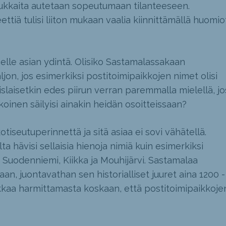
asukkaita autetaan sopeutumaan tilanteeseen.
teettiä tulisi liiton mukaan vaalia kiinnittämällä huomio
helle asian ydintä. Olisiko Sastamalassakaan
paljon, jos esimerkiksi postitoimipaikkojen nimet olisi
islaisetkin edes piirun verran paremmalla mielellä, jo
koinen säilyisi ainakin heidän osoitteissaan?
tiseutuperinnettä ja sitä asiaa ei sovi vähätellä.
ta hävisi sellaisia hienoja nimiä kuin esimerkiksi
, Suodenniemi, Kiikka ja Mouhijärvi. Sastamalaa
an, juontavathan sen historialliset juuret aina 1200 -
akkaa harmittamasta koskaan, että postitoimipaikkoje