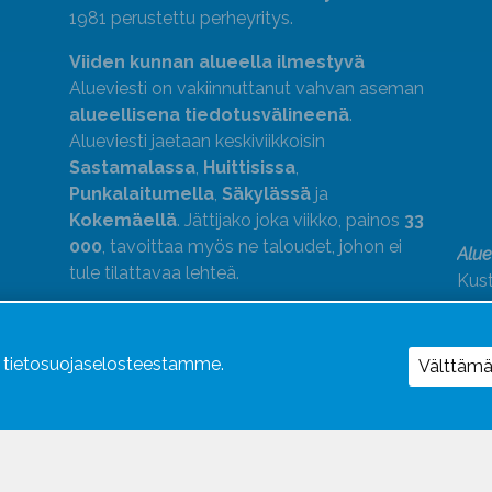
1981 perustettu perheyritys.
Viiden kunnan alueella ilmestyvä
Alueviesti on vakiinnuttanut vahvan aseman
alueellisena tiedotusvälineenä
.
Alueviesti jaetaan keskiviikkoisin
Sastamalassa
,
Huittisissa
,
Punkalaitumella
,
Säkylässä
ja
Kokemäellä
. Jättijako joka viikko, painos
33
000
, tavoittaa myös ne taloudet, johon ei
Alue
tule tilattavaa lehteä.
Kust
medi
kok
Alue
ä tietosuojaselosteestamme.
Välttäm
Uutismedian Liiton jäsen. Noudatamme
JSN:n ohjeita.