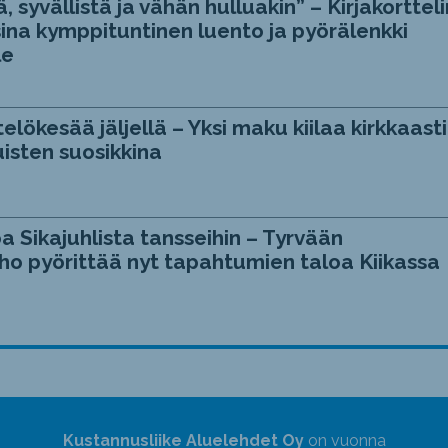
, syvällistä ja vähän hulluakin” – Kirjakortteli
ina kymppituntinen luento ja pyörälenkki
le
telökesää jäljellä – Yksi maku kiilaa kirkkaasti
isten suosikkina
a Sikajuhlista tansseihin – Tyrvään
ho pyörittää nyt tapahtumien taloa Kiikassa
Kustannusliike Aluelehdet Oy
on vuonna