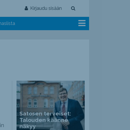
Kirjaudu sisään
aslista
Satosen terveiset:
Talouden käänne
in
näkyy