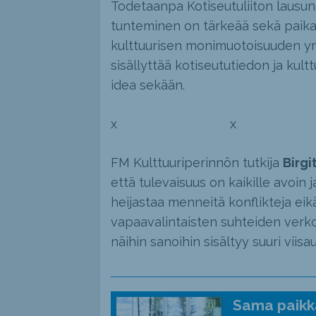
Todetaanpa Kotiseutuliiton lausunn
tunteminen on tärkeää sekä paikall
kulttuurisen monimuotoisuuden y
sisällyttää kotiseututiedon ja kul
idea sekään.
x x 
FM Kulttuuriperinnön tutkija
Birgi
että tulevaisuus on kaikille avoin j
heijastaa menneitä konflikteja eik
vapaavalintaisten suhteiden verkost
näihin sanoihin sisältyy suuri viisau
Sama paikka