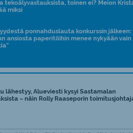
a tekoälyvastauksista, toinen ei? Meion Krist
ää miksi
jyydestä ponnahduslauta konkurssin jälkeen:
n ansiosta paperitöihin menee nykyään vain
tia”
u lähestyy, Alueviesti kysyi Sastamalan
ksista – näin Rolly Raaseporin toimitusjohtaj