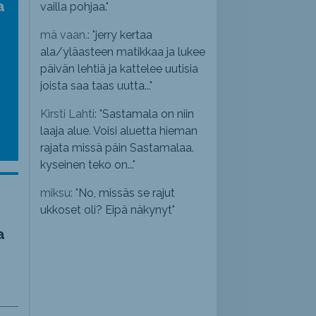
a
vailla pohjaa.
"
mä vaan.: "
jerry kertaa
ala/yläasteen matikkaa ja lukee
päivän lehtiä ja kattelee uutisia
joista saa taas uutta...
"
Kirsti Lahti: "
Sastamala on niin
laaja alue. Voisi aluetta hieman
rajata missä päin Sastamalaa.
kyseinen teko on...
"
miksu: "
No, missäs se rajut
ukkoset oli? Eipä näkynyt
"
a