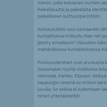
toimiin, joilla katoavien kuntien 
Paikallisuutta ja paikallista identi
paikalliseen kulttuuriperintöön.
Kotiseutuliitto osui varmaankin lä
kuntaliitoksia kritisoitu ihan niin 
jätetty ennalleen? Olisivatko kiiko
mahdollisessa kuntaliitoksessa Kii
Postiosoitenimet ovat arvokasta ko
Sastamalan myötä viralliselta listal
Vammala, Karkku, Ellivuori, Keikyä
kaupungin nimenä en kritisoi lainka
luvulla. Se seikka ei kuitenkaan l
nimet yhtenäistettiin.