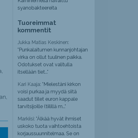
Karhiniemellä havaittu
syanobakteereita
Tuoreimmat
kommentit
Jukka Matias Keskinen:
"
Punkalaitumen kunnanjohtajan
virka on ollut tuulinen paikka.
Odotukset ovat valitulla
,
itsellään tiet...
"
Kari Kaaja: "
Mielestäni kirkon
voisi purkaa ja myydä siitä
an,
saadut tiilet euron kappale
tarvitsijoille (tiilillä m...
"
Markiisi: "
Älkää hyvät ihmiset
uskoko tuota vaihtoehtoista
korjaussuunnitelmaa. Se on