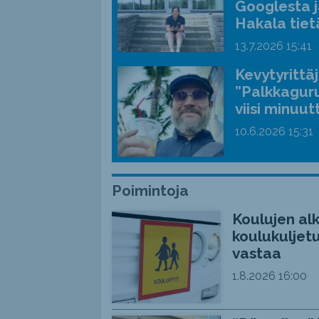
Googlesta j
Hakala tiet
13.7.2026
15:41
Kevytyrittä
”Palkkaguru
viisi minuut
10.6.2026
15:31
Poimintoja
Koulujen alk
koulukuljetu
vastaa
1.8.2026
16:00