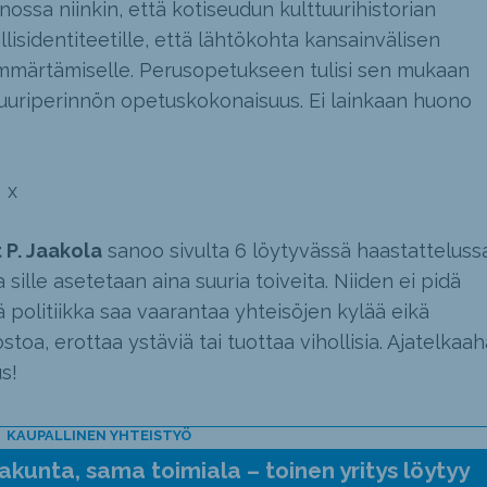
ossa niinkin, että kotiseudun kulttuurihistorian
isidentiteetille, että lähtökohta kansainvälisen
mmärtämiselle. Perusopetukseen tulisi sen mukaan
ttuuriperinnön opetuskokonaisuus. Ei lainkaan huono
x
t P. Jaakola
sanoo sivulta 6 löytyvässä haastattelussa
a sille asetetaan aina suuria toiveita. Niiden ei pidä
ä politiikka saa vaarantaa yhteisöjen kylää eikä
oa, erottaa ystäviä tai tuottaa vihollisia. Ajatelkaah
s!
KAUPALLINEN YHTEISTYÖ
kunta, sama toimiala – toinen yritys löytyy