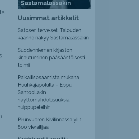
Sastamalassakin
ta
Uusimmat artikkelit
Satosen terveiset: Talouden
käänne näkyy Sastamalassakin
Suodenniemen kirjaston
s
kirjautuminen pääsääntöisesti
toimii
Paikallisosaamista mukana
Huuhkajapolulla – Eppu
Santoollakin
näyttömahdollisuuksia
huippupeleihin
n
Pirunvuoren Kivilinnassa yli 1
800 vierailijaa