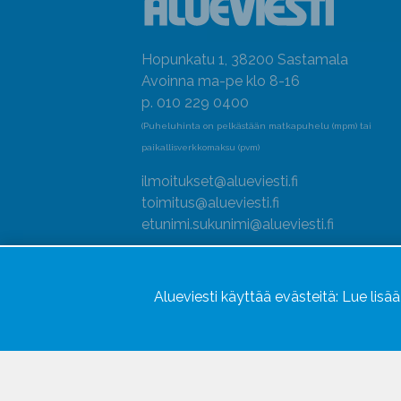
Hopunkatu 1, 38200 Sastamala
Avoinna ma-pe klo 8-16
p. 010 229 0400
(Puheluhinta on pelkästään matkapuhelu (mpm) tai
paikallisverkkomaksu (pvm)
ilmoitukset@alueviesti.fi
toimitus@alueviesti.fi
etunimi.sukunimi@alueviesti.fi
Y-tunnus: 0415990-8
Rekisteri- ja tietosuojaseloste
Alueviesti käyttää evästeitä:
Lue lisä
Seuraa meitä
Hallitse evästeitä