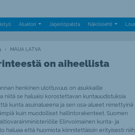
istyö
Aluetori
Järjestöpalsta
Näköislehti
Loun
9
•
MAIJA LATVA
inteestä on aiheellista
nnan henkinen ulottuvuus on asukkaille
ja niitä se haluaisi korostettavan kuntauudistuksia
 että kunta asuinalueena ja sen osa-alueet nimettyinä
eämpiä kuin muodolliset hallintorakenteet. Suomen
altiovarainministeriölle Elinvoimainen kunta- ja
 haluaa että huomiota kiinnitettäisiin erityisesti niih