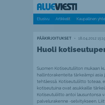
Etusivu
Artikkelit
Kaupallinen yhte
PÄÄKIRJOITUKSET
•
18.04.2012 15:1
Huoli kotiseutuper
Suomen Kotiseutuliiton mukaan ku
hallintorakenteita tärkeämpi asia 
tehtäessä. Kotiseutuliitto toteaa,
kotiseutuina ovat asukkaille tärk
Kotiseutuliitto antoi lausuntonsa v
palvelurakenne -selvitykseen. Liitto