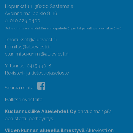
Hopunkatu 1, 38200 Sastamala
Avoinna ma-pe klo 8-16
p. 010 229 0400
(Puheluhinta on pelkästään matkapuhelu (mpm) tai paikallisverkkomaksu (pvm)
ilmoitukset@alueviesti.fi
toimitus@alueviesti.fi
etunimi.sukunimi@alueviesti.fi
Y-tunnus: 0415990-8
Rekisteri- ja tietosuojaseloste
Seuraa meitä
Hallitse evästeitä
Kustannusliike Aluelehdet Oy
on vuonna 1981
perustettu perheyritys.
Viiden kunnan alueella ilmestyvä
Alueviesti on