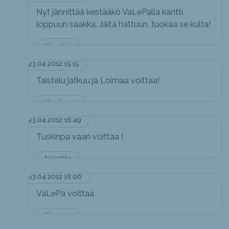
Nyt jännittää kestääkö VaLePalla kantti
loppuun saakka. Jäitä hattuun, tuokaa se kulta!
Nimetön
23.04.2012 15:15
Taistelu jatkuu ja Loimaa voittaa!
Hurrikaani
23.04.2012 16:49
Tuskinpa vaan voittaa !
Nimetön
23.04.2012 18:06
VaLePa voittaa
Nimetön