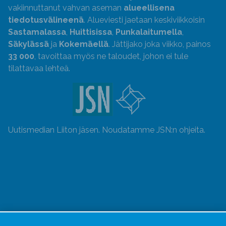
vakiinnuttanut vahvan aseman
alueellisena
tiedotusvälineenä
. Alueviesti jaetaan keskiviikkoisin
Sastamalassa
,
Huittisissa
,
Punkalaitumella
,
Säkylässä
ja
Kokemäellä
. Jättijako joka viikko, painos
33 000
, tavoittaa myös ne taloudet, johon ei tule
tilattavaa lehteä.
Uutismedian Liiton jäsen. Noudatamme JSN:n ohjeita.