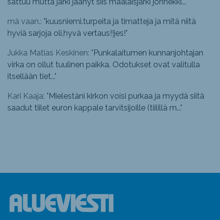
sattuu mutta järki jäänyt siis maalaisjärki jonnekki...
"
mä vaan.: "
kuusniemi.turpeita ja timatteja ja mitä niitä
hyviä sarjoja oli,hyvä vertaus!!jes!
"
Jukka Matias Keskinen: "
Punkalaitumen kunnanjohtajan
virka on ollut tuulinen paikka. Odotukset ovat valitulla
itsellään tiet...
"
Kari Kaaja: "
Mielestäni kirkon voisi purkaa ja myydä siitä
saadut tiilet euron kappale tarvitsijoille (tiilillä m...
"