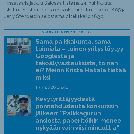
Finaalisarja jatkuu Salossa tiistaina 24. huhtikuuta.
Iskelmä Sastamalassa ennakkotunnelmat kello 18.05 ja
Jerry Stenbergin selostama ottelu kello 18.30.
KAUPALLINEN YHTEISTYÖ
Sama paikkakunta, sama
toimiala – toinen yritys löytyy
Googlesta ja
tekoälyvastauksista, toinen
ei? Meion Krista Hakala tietää
miksi
13.7.2026
15:41
Kevytyrittäjyydestä
ponnahduslauta konkurssin
jälkeen: ”Palkkagurun
ansiosta paperitöihin menee
nykyään vain viisi minuuttia”