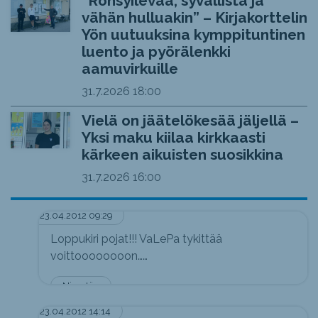
“Rönsyilevää, syvällistä ja
vähän hulluakin” – Kirjakorttelin
Yön uutuuksina kymppituntinen
luento ja pyörälenkki
aamuvirkuille
31.7.2026
18:00
Vielä on jäätelökesää jäljellä –
Yksi maku kiilaa kirkkaasti
kärkeen aikuisten suosikkina
31.7.2026
16:00
23.04.2012 09:29
Loppukiri pojat!!! VaLePa tykittää
voittoooooooon……
Nimetön
23.04.2012 14:14