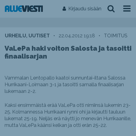
Kirjaudu sisään
URHEILU, UUTISET
•
22.04.2012 19:18
•
TOIMITUS
VaLePa haki voiton Salosta ja tasoitti
finaalisarjan
Vammalan Lentopallo kaatoi sunnuntai-iltana Salossa
Hurrikaani-Loimaan 3-1 ja tasoitti samalla finaalisarjan
lukemaan 2-2.
Kaksi ensimmäistä erää VaLePa otti nimiinsä lukemin 23-
25. Kolmannessa Hurrikaani rynni ohi ja kirjautti tauluun
lukemat 25-19. Neljäs erä näytti jo menevän Hurrikaanille,
mutta VaLePa käänsi kelkan ja otti erän 25-22.