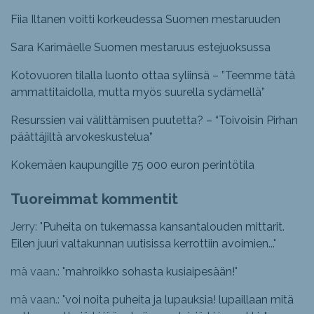
Fiia Iltanen voitti korkeudessa Suomen mestaruuden
Sara Karimäelle Suomen mestaruus estejuoksussa
Kotovuoren tilalla luonto ottaa syliinsä – ”Teemme tätä
ammattitaidolla, mutta myös suurella sydämellä”
Resurssien vai välittämisen puutetta? – “Toivoisin Pirhan
päättäjiltä arvokeskustelua”
Kokemäen kaupungille 75 000 euron perintötila
Tuoreimmat kommentit
Jerry: "
Puheita on tukemassa kansantalouden mittarit.
Eilen juuri valtakunnan uutisissa kerrottiin avoimien...
"
mä vaan.: "
mahroikko sohasta kusiaipesään!
"
mä vaan.: "
voi noita puheita ja lupauksia! lupaillaan mitä