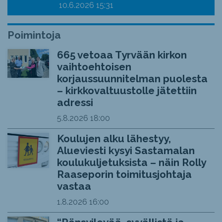
10.6.2026
15:31
Poimintoja
665 vetoaa Tyrvään kirkon
vaihtoehtoisen
korjaussuunnitelman puolesta
– kirkkovaltuustolle jätettiin
adressi
5.8.2026
18:00
Koulujen alku lähestyy,
Alueviesti kysyi Sastamalan
koulukuljetuksista – näin Rolly
Raaseporin toimitusjohtaja
vastaa
1.8.2026
16:00