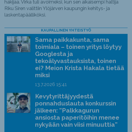
hakijaa. Virka tuli avoimeksi, kun sen aikaisempi haltija
Riku Siren valittiin Ylöjärven kaupungin kehitys- ja
laskentapäälliköksi.
KAUPALLINEN YHTEISTYÖ
Sama paikkakunta, sama
toimiala – toinen yritys löytyy
Googlesta ja
tekoälyvastauksista, toinen
ei? Meion Krista Hakala tietää
miksi
13.7.2026
15:41
Kevytyrittäjyydestä
ponnahduslauta konkurssin
jälkeen: ”Palkkagurun
ansiosta paperitöihin menee
nykyään vain viisi minuuttia”