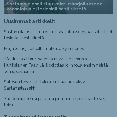
Sastamala osallistuu valmiusharjoitukseen,
kansalaisia ei tosiasiallisesti siirretä
Uusimmat artikkelit
Sastamala osallistuu valmiusharjoitukseen, kansalaisia ei
tosiasiallisesti siirretä
Maija Sianoja pitkällä matkalla kymmenes
”Koulussa ei tarvitse enää nukkua päiväunia” –
Huittislainen Taavi Järä odottaa jo innolla ensimmäistä
koulupäiväänsä
Satosen terveiset: Talouden käänne näkyy
Sastamalassakin
Suodenniemen kirjaston kirjautuminen pääsääntöisesti
toimii