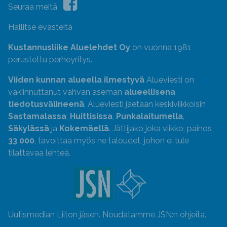
Seuraa meitä
Hallitse evästeitä
Kustannusliike Aluelehdet Oy
on vuonna 1981
perustettu perheyritys.
Viiden kunnan alueella ilmestyvä
Alueviesti on
vakiinnuttanut vahvan aseman
alueellisena
tiedotusvälineenä
. Alueviesti jaetaan keskiviikkoisin
Sastamalassa
,
Huittisissa
,
Punkalaitumella
,
Säkylässä
ja
Kokemäellä
. Jättijako joka viikko, painos
33 000
, tavoittaa myös ne taloudet, johon ei tule
tilattavaa lehteä.
Uutismedian Liiton jäsen. Noudatamme JSN:n ohjeita.