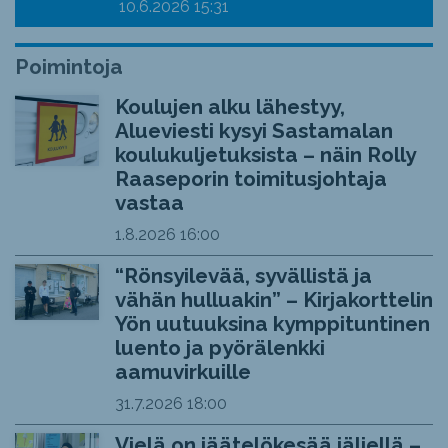
10.6.2026
15:31
Poimintoja
Koulujen alku lähestyy,
Alueviesti kysyi Sastamalan
koulukuljetuksista – näin Rolly
Raaseporin toimitusjohtaja
vastaa
1.8.2026
16:00
“Rönsyilevää, syvällistä ja
vähän hulluakin” – Kirjakorttelin
Yön uutuuksina kymppituntinen
luento ja pyörälenkki
aamuvirkuille
31.7.2026
18:00
Vielä on jäätelökesää jäljellä –