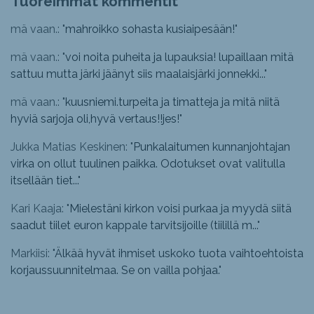
Tuoreimmat kommentit
mä vaan.: "
mahroikko sohasta kusiaipesään!
"
mä vaan.: "
voi noita puheita ja lupauksia! lupaillaan mitä
sattuu mutta järki jäänyt siis maalaisjärki jonnekki...
"
mä vaan.: "
kuusniemi.turpeita ja timatteja ja mitä niitä
hyviä sarjoja oli,hyvä vertaus!!jes!
"
Jukka Matias Keskinen: "
Punkalaitumen kunnanjohtajan
virka on ollut tuulinen paikka. Odotukset ovat valitulla
itsellään tiet...
"
Kari Kaaja: "
Mielestäni kirkon voisi purkaa ja myydä siitä
saadut tiilet euron kappale tarvitsijoille (tiilillä m...
"
Markiisi: "
Älkää hyvät ihmiset uskoko tuota vaihtoehtoista
korjaussuunnitelmaa. Se on vailla pohjaa.
"