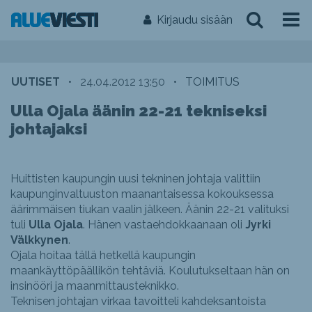
Kirjaudu sisään
UUTISET
•
24.04.2012 13:50
•
TOIMITUS
Ulla Ojala äänin 22-21 tekniseksi
johtajaksi
Huittisten kaupungin uusi tekninen johtaja valittiin
kaupunginvaltuuston maanantaisessa kokouksessa
äärimmäisen tiukan vaalin jälkeen. Äänin 22-21 valituksi
tuli
Ulla Ojala
. Hänen vastaehdokkaanaan oli
Jyrki
Välkkynen
.
Ojala hoitaa tällä hetkellä kaupungin
maankäyttöpäällikön tehtäviä. Koulutukseltaan hän on
insinööri ja maanmittausteknikko.
Teknisen johtajan virkaa tavoitteli kahdeksantoista