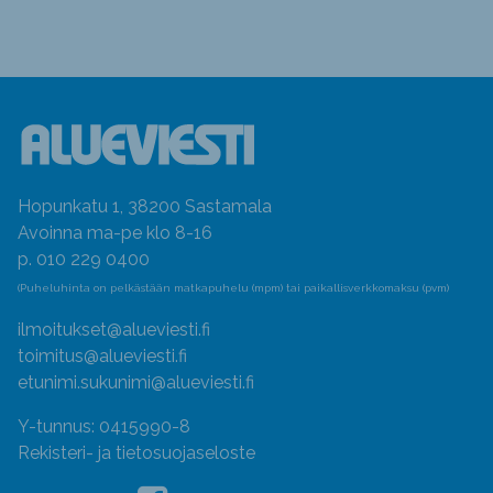
Hopunkatu 1, 38200 Sastamala
Avoinna ma-pe klo 8-16
p. 010 229 0400
(Puheluhinta on pelkästään matkapuhelu (mpm) tai paikallisverkkomaksu (pvm)
ilmoitukset@alueviesti.fi
toimitus@alueviesti.fi
etunimi.sukunimi@alueviesti.fi
Y-tunnus: 0415990-8
Rekisteri- ja tietosuojaseloste