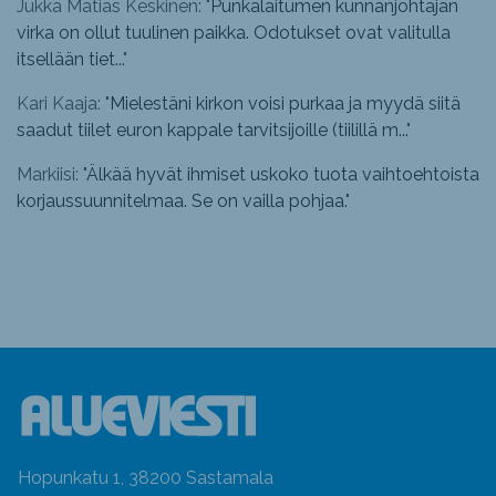
Jukka Matias Keskinen: "
Punkalaitumen kunnanjohtajan
virka on ollut tuulinen paikka. Odotukset ovat valitulla
itsellään tiet...
"
Kari Kaaja: "
Mielestäni kirkon voisi purkaa ja myydä siitä
saadut tiilet euron kappale tarvitsijoille (tiilillä m...
"
Markiisi: "
Älkää hyvät ihmiset uskoko tuota vaihtoehtoista
korjaussuunnitelmaa. Se on vailla pohjaa.
"
Hopunkatu 1, 38200 Sastamala