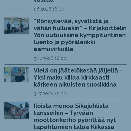
1.8.2026
16:00
“Rönsyilevää, syvällistä ja
vähän hulluakin” – Kirjakorttelin
Yön uutuuksina kymppituntinen
luento ja pyörälenkki
aamuvirkuille
31.7.2026
18:00
Vielä on jäätelökesää jäljellä –
Yksi maku kiilaa kirkkaasti
kärkeen aikuisten suosikkina
31.7.2026
16:00
Iloista menoa Sikajuhlista
tansseihin – Tyrvään
moottorikerho pyörittää nyt
tapahtumien taloa Kiikassa