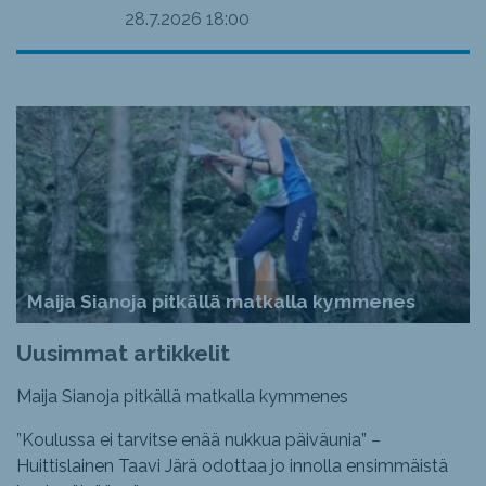
28.7.2026
18:00
Maija Sianoja pitkällä matkalla kymmenes
Uusimmat artikkelit
Maija Sianoja pitkällä matkalla kymmenes
”Koulussa ei tarvitse enää nukkua päiväunia” –
Huittislainen Taavi Järä odottaa jo innolla ensimmäistä