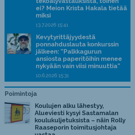
tekoälyvastauksista, toinen
ei? Meion Krista Hakala tietää
miksi
13.7.2026
15:41
Kevytyrittäjyydestä
ponnahduslauta konkurssin
jälkeen: ”Palkkagurun
ansiosta paperitöihin menee
nykyään vain viisi minuuttia”
10.6.2026
15:31
Poimintoja
Koulujen alku lähestyy,
Alueviesti kysyi Sastamalan
koulukuljetuksista – näin Rolly
Raaseporin toimitusjohtaja
vastaa