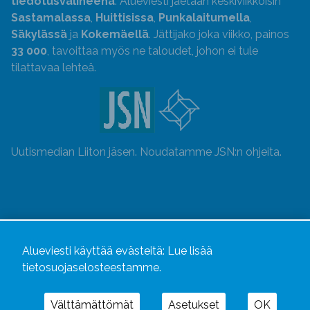
tiedotusvälineenä
. Alueviesti jaetaan keskiviikkoisin
Sastamalassa
,
Huittisissa
,
Punkalaitumella
,
Säkylässä
ja
Kokemäellä
. Jättijako joka viikko, painos
33 000
, tavoittaa myös ne taloudet, johon ei tule
tilattavaa lehteä.
Uutismedian Liiton jäsen. Noudatamme JSN:n ohjeita.
Alueviesti käyttää evästeitä:
Lue lisää
tietosuojaselosteestamme.
Välttämättömät
Asetukset
OK