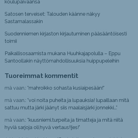
koulupäiväänsä
Satosen terveiset: Talouden käänne näkyy
Sastamalassakin
Suodenniemen kirjaston kirjautuminen pääsääntöisesti
toimii
Paikallisosaamista mukana Huuhkajapolulla – Eppu
Santoollakin näyttömahdollisuuksia huippupeleihin
Tuoreimmat kommentit
mä vaan.: "
mahroikko sohasta kusiaipesään!
"
mä vaan.: "
voi noita puheita ja lupauksia! lupaillaan mitä
sattuu mutta järki jäänyt siis maalaisjärki jonnekki...
"
mä vaan.: "
kuusniemi.turpeita ja timatteja ja mitä niitä
hyviä sarjoja oli,hyvä vertaus!!jes!
"