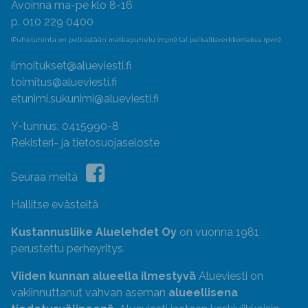
Avoinna ma-pe klo 8-16
p. 010 229 0400
(Puheluhinta on pelkästään matkapuhelu (mpm) tai paikallisverkkomaksu (pvm)
ilmoitukset@alueviesti.fi
toimitus@alueviesti.fi
etunimi.sukunimi@alueviesti.fi
Y-tunnus: 0415990-8
Rekisteri- ja tietosuojaseloste
Seuraa meitä
Hallitse evästeitä
Kustannusliike Aluelehdet Oy
on vuonna 1981
perustettu perheyritys.
Viiden kunnan alueella ilmestyvä
Alueviesti on
vakiinnuttanut vahvan aseman
alueellisena