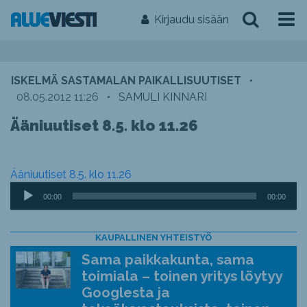
Kirjaudu sisään
ISKELMÄ SASTAMALAN PAIKALLISUUTISET
•
08.05.2012 11:26
•
SAMULI KINNARI
Ääniuutiset 8.5. klo 11.26
Ääniuutiset 8.5. klo 11.26
Äänitoistin
00:00
00:00
KAUPALLINEN YHTEISTYÖ
Sama paikkakunta, sama
toimiala – toinen yritys löytyy
Googlesta ja