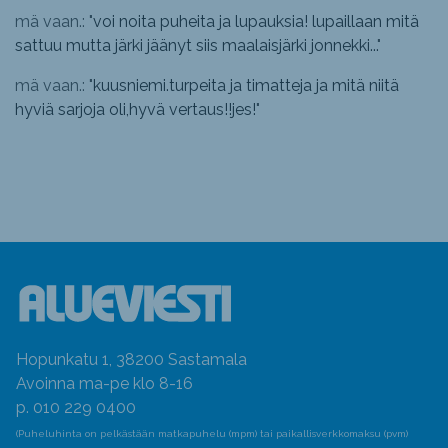
mä vaan.: "
voi noita puheita ja lupauksia! lupaillaan mitä
sattuu mutta järki jäänyt siis maalaisjärki jonnekki...
"
mä vaan.: "
kuusniemi.turpeita ja timatteja ja mitä niitä
hyviä sarjoja oli,hyvä vertaus!!jes!
"
Hopunkatu 1, 38200 Sastamala
Avoinna ma-pe klo 8-16
p. 010 229 0400
(Puheluhinta on pelkästään matkapuhelu (mpm) tai paikallisverkkomaksu (pvm)