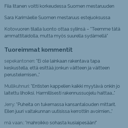
Fiia Iltanen voitti korkeudessa Suomen mestaruuden
Sara Karimäelle Suomen mestaruus estejuoksussa
Kotovuoren tilalla luonto ottaa syliinsä – ”Teemme tätä
ammattitaidolla, mutta myös suurella sydämellä”
Tuoreimmat kommentit
sepekantonen: "
Ei ole lainkaan rakentava tapa
keskustella, että esittää jonkun väitteen ja väitteen
perustelemisen...
"
Mullikuhnuri: "
Entisten kappelien kaikki myytävä onkin jo
laitettu lihoiksi. Harmillisesti rakennussuojelu haittaa...
"
Jerry: "
Puheita on tukemassa kansantalouden mittarit.
Eilen juuri valtakunnan uutisissa kerrottiin avoimien...
"
mä vaan.: "
mahroikko sohasta kusiaipesään!
"