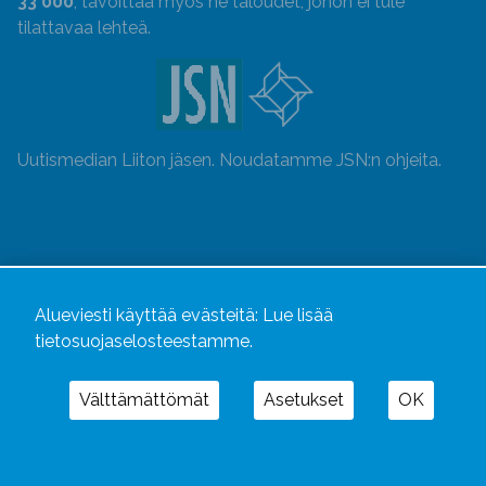
33 000
, tavoittaa myös ne taloudet, johon ei tule
tilattavaa lehteä.
Uutismedian Liiton jäsen. Noudatamme JSN:n ohjeita.
Alueviesti käyttää evästeitä:
Lue lisää
tietosuojaselosteestamme.
Välttämättömät
Asetukset
OK
Alueviesti
ja
alueviesti.fi
ovat osa Kustannusliike