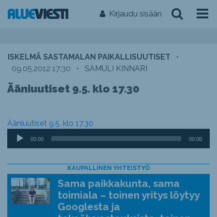
Kirjaudu sisään
ISKELMÄ SASTAMALAN PAIKALLISUUTISET
•
09.05.2012 17:30
•
SAMULI KINNARI
Ääniuutiset 9.5. klo 17.30
Ääniuutiset 9.5. klo 17.30
Äänitoistin
00:00
00:00
KAUPALLINEN YHTEISTYÖ
Sama paikkakunta, sama
toimiala – toinen yritys löytyy
Googlesta ja