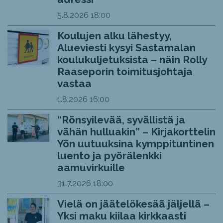
5.8.2026
18:00
Koulujen alku lähestyy,
Alueviesti kysyi Sastamalan
koulukuljetuksista – näin Rolly
Raaseporin toimitusjohtaja
vastaa
1.8.2026
16:00
“Rönsyilevää, syvällistä ja
vähän hulluakin” – Kirjakorttelin
Yön uutuuksina kymppituntinen
luento ja pyörälenkki
aamuvirkuille
31.7.2026
18:00
Vielä on jäätelökesää jäljellä –
Yksi maku kiilaa kirkkaasti