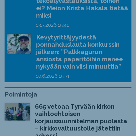
tekoälyvastauksista, toinen
ei? Meion Krista Hakala tietää
miksi
13.7.2026
15:41
Kevytyrittäjyydestä
ponnahduslauta konkurssin
jälkeen: ”Palkkagurun
ansiosta paperitöihin menee
nykyään vain viisi minuuttia”
10.6.2026
15:31
Poimintoja
665 vetoaa Tyrvään kirkon
vaihtoehtoisen
korjaussuunnitelman puolesta
– kirkkovaltuustolle jätettiin
adressi