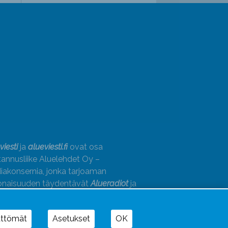
viesti
ja
alueviesti.fi
ovat osa
annusliike Aluelehdet Oy –
akonsernia, jonka tarjoaman
onaisuuden täydentävät
Alueradiot
ja
paino
ättömät
Asetukset
OK