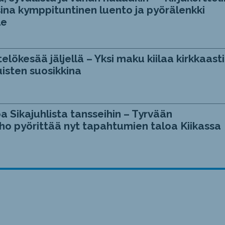
ina kymppituntinen luento ja pyörälenkki
le
telökesää jäljellä – Yksi maku kiilaa kirkkaasti
isten suosikkina
a Sikajuhlista tansseihin – Tyrvään
ho pyörittää nyt tapahtumien taloa Kiikassa