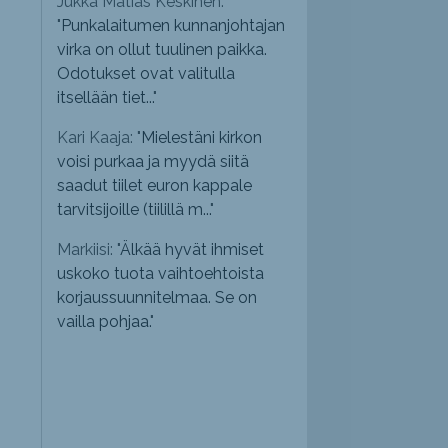
Jukka Matias Keskinen:
"
Punkalaitumen kunnanjohtajan
virka on ollut tuulinen paikka.
Odotukset ovat valitulla
itsellään tiet...
"
Kari Kaaja: "
Mielestäni kirkon
voisi purkaa ja myydä siitä
saadut tiilet euron kappale
tarvitsijoille (tiilillä m...
"
Markiisi: "
Älkää hyvät ihmiset
uskoko tuota vaihtoehtoista
korjaussuunnitelmaa. Se on
vailla pohjaa.
"