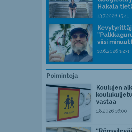
Hakala tiet
13.7.2026
15:41
Kevytyrittä
”Palkkaguru
viisi minuut
10.6.2026
15:31
Poimintoja
Koulujen alk
koulukuljetu
vastaa
1.8.2026
16:00
“Rönsyilevää