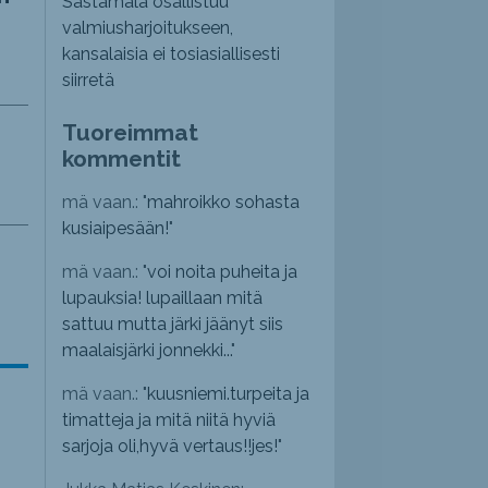
Sastamala osallistuu
valmiusharjoitukseen,
kansalaisia ei tosiasiallisesti
siirretä
Tuoreimmat
kommentit
mä vaan.: "
mahroikko sohasta
kusiaipesään!
"
mä vaan.: "
voi noita puheita ja
lupauksia! lupaillaan mitä
sattuu mutta järki jäänyt siis
maalaisjärki jonnekki...
"
mä vaan.: "
kuusniemi.turpeita ja
timatteja ja mitä niitä hyviä
sarjoja oli,hyvä vertaus!!jes!
"