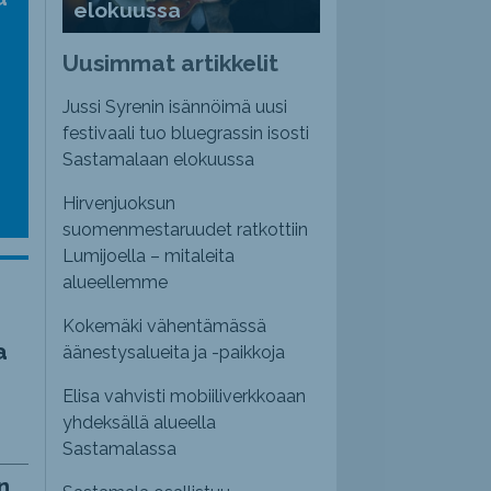
elokuussa
nvoimakkuutta
emmaksi
Uusimmat artikkelit
emmäksi.
Jussi Syrenin isännöimä uusi
festivaali tuo bluegrassin isosti
Sastamalaan elokuussa
Hirvenjuoksun
suomenmestaruudet ratkottiin
Lumijoella – mitaleita
alueellemme
Kokemäki vähentämässä
a
äänestysalueita ja -paikkoja
Elisa vahvisti mobiiliverkkoaan
yhdeksällä alueella
Sastamalassa
n