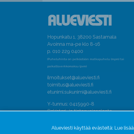
Hopunkatu 1, 38200 Sastamala
Avoinna ma-pe klo 8-16
p. 010 229 0400
(Puheluhinta on pelkästään matkapuhelu (mpm) tai
paikallisverkkomaksu (pvm)
ilmoitukset@alueviesti.fi
toimitus@alueviesti.fi
etunimi.sukunimi@alueviesti.fi
Y-tunnus: 0415990-8
Rekisteri- ja tietosuojaseloste
Seuraa meitä
Alueviesti käyttää evästeitä:
Lue lisä