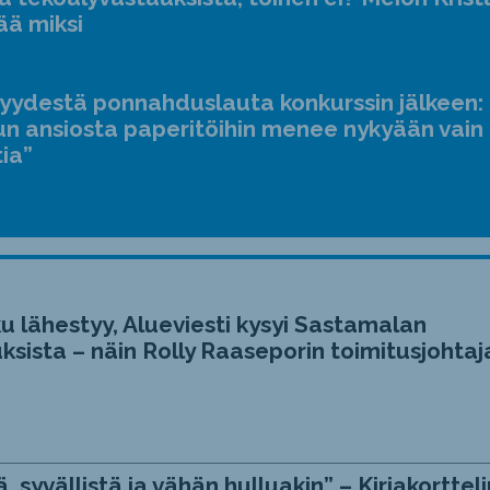
ääne
ää miksi
suur
ja
jyydestä ponnahduslauta konkurssin jälkeen:
pien
n ansiosta paperitöihin menee nykyään vain
tia”
u lähestyy, Alueviesti kysyi Sastamalan
ksista – näin Rolly Raaseporin toimitusjohtaj
, syvällistä ja vähän hulluakin” – Kirjakortteli