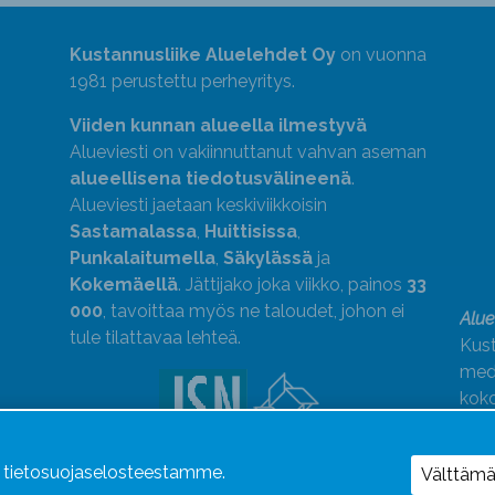
Kustannusliike Aluelehdet Oy
on vuonna
1981 perustettu perheyritys.
Viiden kunnan alueella ilmestyvä
Alueviesti on vakiinnuttanut vahvan aseman
alueellisena tiedotusvälineenä
.
Alueviesti jaetaan keskiviikkoisin
Sastamalassa
,
Huittisissa
,
Punkalaitumella
,
Säkylässä
ja
Kokemäellä
. Jättijako joka viikko, painos
33
000
, tavoittaa myös ne taloudet, johon ei
Alue
tule tilattavaa lehteä.
Kust
medi
kok
Alue
ä tietosuojaselosteestamme.
Uutismedian Liiton jäsen. Noudatamme
Välttäm