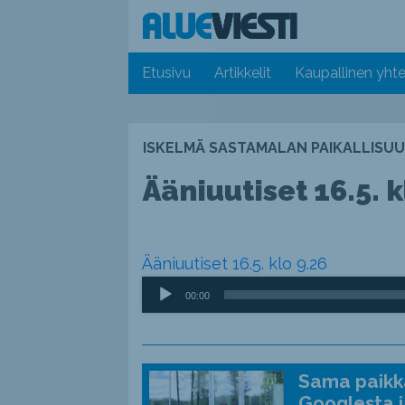
Etusivu
Artikkelit
Kaupallinen yhte
ISKELMÄ SASTAMALAN PAIKALLISUU
Ääniuutiset 16.5. k
Ääniuutiset 16.5. klo 9.26
Äänitoistin
00:00
Sama paikka
Googlesta j