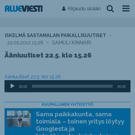
Kirjaudu sisään
ISKELMÄ SASTAMALAN PAIKALLISUUTISET
•
22.05.2012 15:26
•
SAMULI KINNARI
Ääniuutiset 22.5. klo 15.26
Ääniuutiset 22.5. klo 15.26
Äänitoistin
00:00
00:00
KAUPALLINEN YHTEISTYÖ
Sama paikkakunta, sama
toimiala – toinen yritys löytyy
Googlesta ja