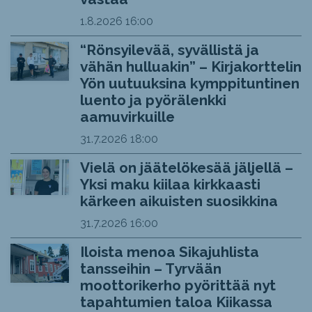
1.8.2026
16:00
“Rönsyilevää, syvällistä ja
vähän hulluakin” – Kirjakorttelin
Yön uutuuksina kymppituntinen
luento ja pyörälenkki
aamuvirkuille
31.7.2026
18:00
Vielä on jäätelökesää jäljellä –
Yksi maku kiilaa kirkkaasti
kärkeen aikuisten suosikkina
31.7.2026
16:00
Iloista menoa Sikajuhlista
tansseihin – Tyrvään
moottorikerho pyörittää nyt
tapahtumien taloa Kiikassa