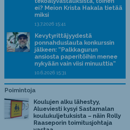
tekoälyvastauksista, toinen
ei? Meion Krista Hakala tietää
miksi
13.7.2026
15:41
Kevytyrittäjyydestä
ponnahduslauta konkurssin
jälkeen: ”Palkkagurun
ansiosta paperitöihin menee
nykyään vain viisi minuuttia”
10.6.2026
15:31
Poimintoja
Koulujen alku lähestyy,
Alueviesti kysyi Sastamalan
koulukuljetuksista – näin Rolly
Raaseporin toimitusjohtaja
vastaa