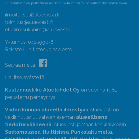
(Puheluhinta on pelkästään matkapuhelu (mpm) tai paikallisverkkomaksu (pvm)
ilmoitukset@alueviesti.fi
toimitus@alueviesti.fi
etunimi.sukunimi@alueviesti.fi
Y-tunnus: 0415990-8
Rekisteri- ja tietosuojaseloste
Seuraa meitä
Hallitse evästeitä
Kustannusliike Aluelehdet Oy
on vuonna 1981
perustettu perheyritys.
Viiden kunnan alueella ilmestyvä
Alueviesti on
vakiinnuttanut vahvan aseman
alueellisena
tiedotusvälineenä
. Alueviesti jaetaan keskiviikkoisin
Sastamalassa
,
Huittisissa
,
Punkalaitumella
,