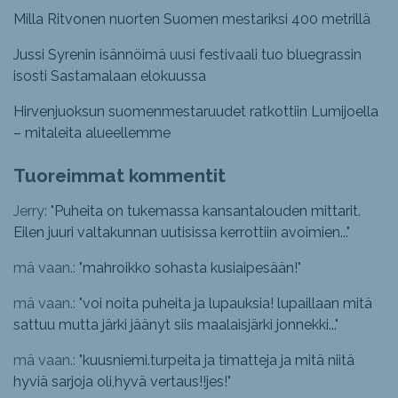
Milla Ritvonen nuorten Suomen mestariksi 400 metrillä
Jussi Syrenin isännöimä uusi festivaali tuo bluegrassin
isosti Sastamalaan elokuussa
Hirvenjuoksun suomenmestaruudet ratkottiin Lumijoella
– mitaleita alueellemme
Tuoreimmat kommentit
Jerry: "
Puheita on tukemassa kansantalouden mittarit.
Eilen juuri valtakunnan uutisissa kerrottiin avoimien...
"
mä vaan.: "
mahroikko sohasta kusiaipesään!
"
mä vaan.: "
voi noita puheita ja lupauksia! lupaillaan mitä
sattuu mutta järki jäänyt siis maalaisjärki jonnekki...
"
mä vaan.: "
kuusniemi.turpeita ja timatteja ja mitä niitä
hyviä sarjoja oli,hyvä vertaus!!jes!
"