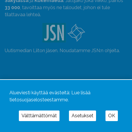
Säkylässä
ja
Kokemäellä
. Jättijako joka viikko, painos
33 000
, tavoittaa myös ne taloudet, johon ei tule
tilattavaa lehteä.
Uutismedian Liiton jäsen. Noudatamme JSN:n ohjeita.
Alueviesti käyttää evästeitä:
Lue lisää
tietosuojaselosteestamme.
Välttämättömät
Asetukset
OK