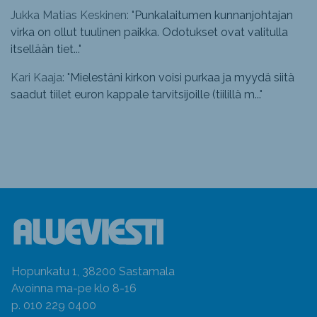
Jukka Matias Keskinen: "
Punkalaitumen kunnanjohtajan
virka on ollut tuulinen paikka. Odotukset ovat valitulla
itsellään tiet...
"
Kari Kaaja: "
Mielestäni kirkon voisi purkaa ja myydä siitä
saadut tiilet euron kappale tarvitsijoille (tiilillä m...
"
Hopunkatu 1, 38200 Sastamala
Avoinna ma-pe klo 8-16
p. 010 229 0400