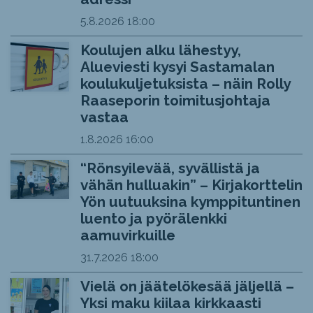
5.8.2026
18:00
Koulujen alku lähestyy,
Alueviesti kysyi Sastamalan
koulukuljetuksista – näin Rolly
Raaseporin toimitusjohtaja
vastaa
1.8.2026
16:00
“Rönsyilevää, syvällistä ja
vähän hulluakin” – Kirjakorttelin
Yön uutuuksina kymppituntinen
luento ja pyörälenkki
aamuvirkuille
31.7.2026
18:00
Vielä on jäätelökesää jäljellä –
Yksi maku kiilaa kirkkaasti