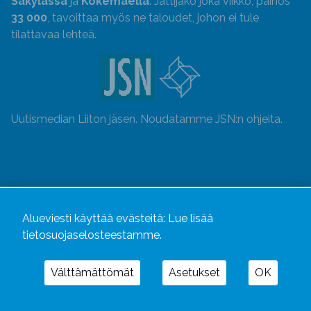
Säkylässä
ja
Kokemäellä
. Jättijako joka viikko, painos
33 000
, tavoittaa myös ne taloudet, johon ei tule
tilattavaa lehteä.
Uutismedian Liiton jäsen. Noudatamme JSN:n ohjeita.
Alueviesti käyttää evästeitä:
Lue lisää
tietosuojaselosteestamme.
Välttämättömät
Asetukset
OK