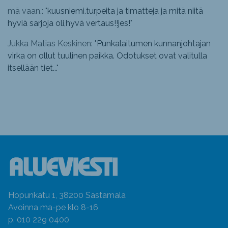
mä vaan.: "
kuusniemi.turpeita ja timatteja ja mitä niitä
hyviä sarjoja oli,hyvä vertaus!!jes!
"
Jukka Matias Keskinen: "
Punkalaitumen kunnanjohtajan
virka on ollut tuulinen paikka. Odotukset ovat valitulla
itsellään tiet...
"
Hopunkatu 1, 38200 Sastamala
Avoinna ma-pe klo 8-16
p. 010 229 0400