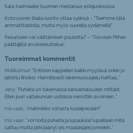
Sara Karimäelle Suomen mestaruus estejuoksussa
Kotovuoren tilalla luonto ottaa syliinsä – ”Teemme tätä
ammattitaidolla, mutta myös suurella sydämellä”
Resurssien vai välittämisen puutetta? – “Toivoisin Pirhan
päättäjiltä arvokeskustelua”
Tuoreimmat kommentit
Mullikuhnuri: "
Entisten kappelien kaikki myytävä onkin jo
laitettu lihoiksi. Harmillisesti rakennussuojelu haittaa...
"
Jerry: "
Puheita on tukemassa kansantalouden mittarit.
Eilen juuri valtakunnan uutisissa kerrottiin avoimien...
"
mä vaan.: "
mahroikko sohasta kusiaipesään!
"
mä vaan.: "
voi noita puheita ja lupauksia! lupaillaan mitä
sattuu mutta järki jäänyt siis maalaisjärki jonnekki...
"