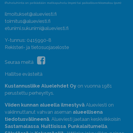
(Puheluhinta on pelkästään matkapuhelu (mpm) tai paikallisverkkomaksu (pvm)
ilmoitukset@alueviesti.fi
toimitus@alueviesti.fi
etunimi.sukunimi@alueviesti.fi
Y-tunnus: 0415990-8
Rekisteri- ja tietosuojaseloste
Seuraa meitä
Hallitse evästeitä
Kustannusliike Aluelehdet Oy
on vuonna 1981
perustettu perheyritys.
Viiden kunnan alueella ilmestyvä
Alueviesti on
vakiinnuttanut vahvan aseman
alueellisena
tiedotusvälineenä
. Alueviesti jaetaan keskiviikkoisin
Sastamalassa
,
Huittisissa
,
Punkalaitumella
,