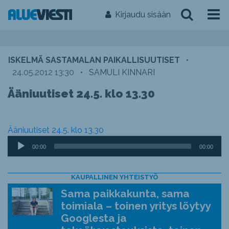
Kirjaudu sisään
ISKELMÄ SASTAMALAN PAIKALLISUUTISET
•
24.05.2012 13:30
•
SAMULI KINNARI
Ääniuutiset 24.5. klo 13.30
Ääniuutiset 24.5. klo 13.30
Äänitoistin
00:00
00:00
KAUPALLINEN YHTEISTYÖ
Sama paikkakunta, sama
toimiala – toinen yritys löytyy
Googlesta ja