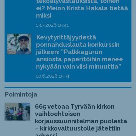
tekoälyvastauksista, toinen
ei? Meion Krista Hakala tietää
miksi
13.7.2026
15:41
Kevytyrittäjyydestä
ponnahduslauta konkurssin
jälkeen: ”Palkkagurun
ansiosta paperitöihin menee
nykyään vain viisi minuuttia”
10.6.2026
15:31
Poimintoja
665 vetoaa Tyrvään kirkon
vaihtoehtoisen
korjaussuunnitelman puolesta
– kirkkovaltuustolle jätettiin
adressi