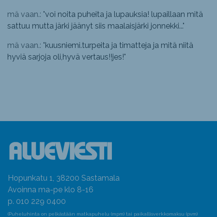
mä vaan.: "
voi noita puheita ja lupauksia! lupaillaan mitä
sattuu mutta järki jäänyt siis maalaisjärki jonnekki...
"
mä vaan.: "
kuusniemi.turpeita ja timatteja ja mitä niitä
hyviä sarjoja oli,hyvä vertaus!!jes!
"
Hopunkatu 1, 38200 Sastamala
Avoinna ma-pe klo 8-16
p. 010 229 0400
(Puheluhinta on pelkästään matkapuhelu (mpm) tai paikallisverkkomaksu (pvm)