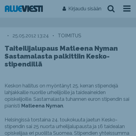
Kirjaudu sisään
•
25.05.2012 13:24
•
TOIMITUS
Taiteilijalupaus Matleena Nyman
Sastamalasta palkittiin Kesko-
stipendillä
Keskon hallitus on myöntänyt 25. kerran stipendejä
lahjakkaille nuorille urheilijoille ja taideaineiden
opiskelijoille. Sastamalasta tuhannen euron stipendin sai
pianisti
Matleena Nyman
.
Helsingissä torstaina 24. toukokuuta jaetun Kesko-
stipendin sai 25 nuorta urheilijalupausta ja 16 taidealan
opiskelijaa eri puolilta Suomea. Stipendien yhteissumma