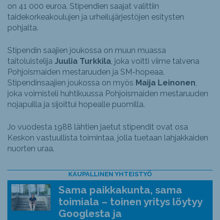
on 41 000 euroa. Stipendien saajat valittiin
taidekorkeakoulujen ja urheilujärjestöjen esitysten
pohjalta.
Stipendin saajien joukossa on muun muassa
taitoluistelija
Juulia Turkkila
, joka voitti viime talvena
Pohjoismaiden mestaruuden ja SM-hopeaa.
Stipendinsaajien joukossa on myös
Maija Leinonen
,
joka voimisteli huhtikuussa Pohjoismaiden mestaruuden
nojapuilla ja sijoittui hopealle puomilla.
Jo vuodesta 1988 lähtien jaetut stipendit ovat osa
Keskon vastuullista toimintaa, jolla tuetaan lahjakkaiden
nuorten uraa.
KAUPALLINEN YHTEISTYÖ
Sama paikkakunta, sama
toimiala – toinen yritys löytyy
Googlesta ja