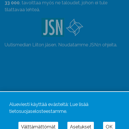
33 000
, tavoittaa myös ne taloudet, johon ei tule
tilattavaa lehteä.
Uutismedian Liiton jäsen. Noudatamme JSN:n ohjeita.
Alueviesti käyttää evästeitä:
Lue lisää
tietosuojaselosteestamme.
Alueviesti
ja
alueviesti.fi
ovat osa Kustannusliike
Välttämättömät
Asetukset
OK