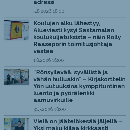
adressi
5.8.2026
18:00
Koulujen alku lähestyy,
Alueviesti kysyi Sastamalan
koulukuljetuksista – näin Rolly
Raaseporin toimitusjohtaja
vastaa
1.8.2026
16:00
“Rönsyilevää, syvällistä ja
vähän hulluakin” – Kirjakorttelin
Yön uutuuksina kymppituntinen
luento ja pyörälenkki
aamuvirkuille
31.7.2026
18:00
Vielä on jäätelökesää jäljellä –
Yksi maku kiilaa kirkkaasti