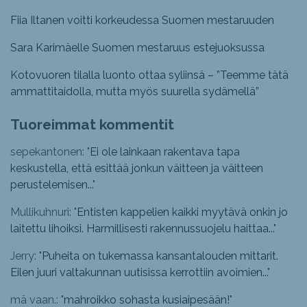
Fiia Iltanen voitti korkeudessa Suomen mestaruuden
Sara Karimäelle Suomen mestaruus estejuoksussa
Kotovuoren tilalla luonto ottaa syliinsä – ”Teemme tätä
ammattitaidolla, mutta myös suurella sydämellä”
Tuoreimmat kommentit
sepekantonen: "
Ei ole lainkaan rakentava tapa
keskustella, että esittää jonkun väitteen ja väitteen
perustelemisen...
"
Mullikuhnuri: "
Entisten kappelien kaikki myytävä onkin jo
laitettu lihoiksi. Harmillisesti rakennussuojelu haittaa...
"
Jerry: "
Puheita on tukemassa kansantalouden mittarit.
Eilen juuri valtakunnan uutisissa kerrottiin avoimien...
"
mä vaan.: "
mahroikko sohasta kusiaipesään!
"