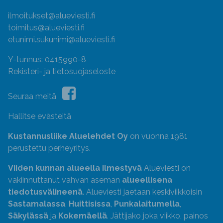
ilmoitukset@alueviesti.fi
toimitus@alueviesti.fi
etunimi.sukunimi@alueviesti.fi
Y-tunnus: 0415990-8
Rekisteri- ja tietosuojaseloste
Seuraa meitä
Hallitse evästeitä
Kustannusliike Aluelehdet Oy
on vuonna 1981
perustettu perheyritys.
Viiden kunnan alueella ilmestyvä
Alueviesti on
vakiinnuttanut vahvan aseman
alueellisena
tiedotusvälineenä
. Alueviesti jaetaan keskiviikkoisin
Sastamalassa
,
Huittisissa
,
Punkalaitumella
,
Säkylässä
ja
Kokemäellä
. Jättijako joka viikko, painos