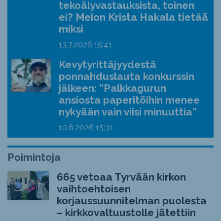
tekoälyvastauksista, toinen
ei? Meion Krista Hakala tietää
miksi
13.7.2026
15:41
Kevytyrittäjyydestä
ponnahduslauta konkurssin
jälkeen: ”Palkkagurun
ansiosta paperitöihin menee
nykyään vain viisi minuuttia”
10.6.2026
15:31
Poimintoja
665 vetoaa Tyrvään kirkon
vaihtoehtoisen
korjaussuunnitelman puolesta
– kirkkovaltuustolle jätettiin