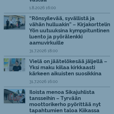
1.8.2026
16:00
“Rönsyilevää, syvällistä ja
vähän hulluakin” – Kirjakorttelin
Yön uutuuksina kymppituntinen
luento ja pyörälenkki
aamuvirkuille
31.7.2026
18:00
Vielä on jäätelökesää jäljellä –
Yksi maku kiilaa kirkkaasti
kärkeen aikuisten suosikkina
31.7.2026
16:00
Iloista menoa Sikajuhlista
tansseihin – Tyrvään
moottorikerho pyörittää nyt
tapahtumien taloa Kiikassa