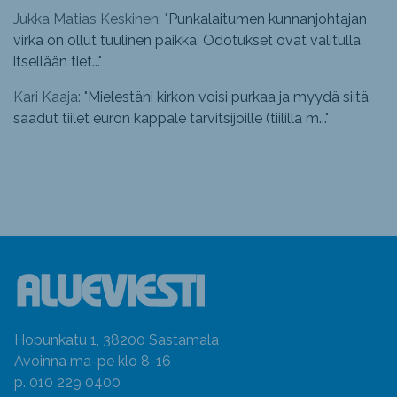
Jukka Matias Keskinen: "
Punkalaitumen kunnanjohtajan
virka on ollut tuulinen paikka. Odotukset ovat valitulla
itsellään tiet...
"
Kari Kaaja: "
Mielestäni kirkon voisi purkaa ja myydä siitä
saadut tiilet euron kappale tarvitsijoille (tiilillä m...
"
Hopunkatu 1, 38200 Sastamala
Avoinna ma-pe klo 8-16
p. 010 229 0400