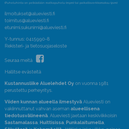
(Puheluhinta on pelkästään matkapuhelu (mpm) tai paikallisverkkomaksu (pvm)
ilmoitukset@alueviesti.fi
toimitus@alueviesti.fi
etunimi.sukunimi@alueviesti.fi
Y-tunnus: 0415990-8
Rekisteri- ja tietosuojaseloste
Seuraa meitä
Hallitse evästeitä
Kustannusliike Aluelehdet Oy
on vuonna 1981
perustettu perheyritys.
Viiden kunnan alueella ilmestyvä
Alueviesti on
vakiinnuttanut vahvan aseman
alueellisena
tiedotusvälineenä
. Alueviesti jaetaan keskiviikkoisin
Sastamalassa
,
Huittisissa
,
Punkalaitumella
,