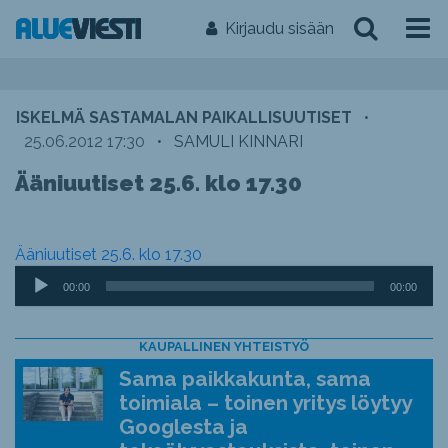
Kirjaudu sisään
ISKELMÄ SASTAMALAN PAIKALLISUUTISET
•
25.06.2012 17:30
•
SAMULI KINNARI
Ääniuutiset 25.6. klo 17.30
Ääniuutiset 25.6. klo 17.30
Äänitoistin
00:00
00:00
KAUPALLINEN YHTEISTYÖ
Sama paikkakunta, sama
toimiala – toinen yritys löytyy
Googlesta ja