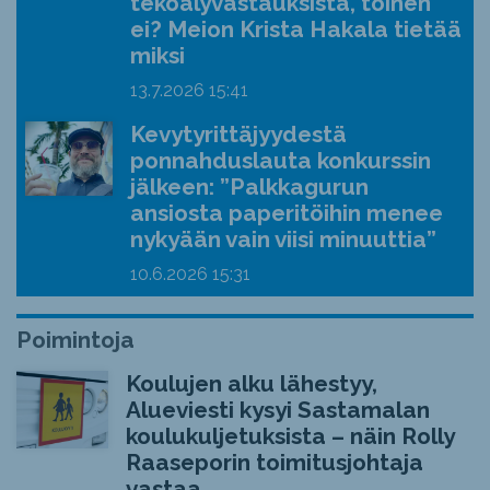
tekoälyvastauksista, toinen
ei? Meion Krista Hakala tietää
miksi
13.7.2026
15:41
Kevytyrittäjyydestä
ponnahduslauta konkurssin
jälkeen: ”Palkkagurun
ansiosta paperitöihin menee
nykyään vain viisi minuuttia”
10.6.2026
15:31
Poimintoja
Koulujen alku lähestyy,
Alueviesti kysyi Sastamalan
koulukuljetuksista – näin Rolly
Raaseporin toimitusjohtaja
vastaa