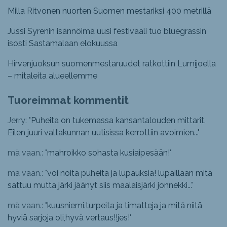
Milla Ritvonen nuorten Suomen mestariksi 400 metrillä
Jussi Syrenin isännöimä uusi festivaali tuo bluegrassin
isosti Sastamalaan elokuussa
Hirvenjuoksun suomenmestaruudet ratkottiin Lumijoella
– mitaleita alueellemme
Tuoreimmat kommentit
Jerry: "
Puheita on tukemassa kansantalouden mittarit.
Eilen juuri valtakunnan uutisissa kerrottiin avoimien...
"
mä vaan.: "
mahroikko sohasta kusiaipesään!
"
mä vaan.: "
voi noita puheita ja lupauksia! lupaillaan mitä
sattuu mutta järki jäänyt siis maalaisjärki jonnekki...
"
mä vaan.: "
kuusniemi.turpeita ja timatteja ja mitä niitä
hyviä sarjoja oli,hyvä vertaus!!jes!
"