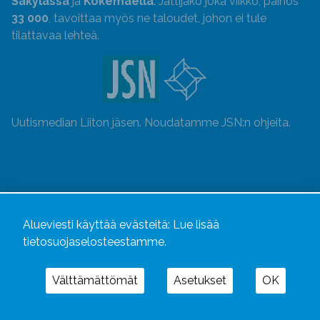
Säkylässä
ja
Kokemäellä
. Jättijako joka viikko, painos
33 000
, tavoittaa myös ne taloudet, johon ei tule
tilattavaa lehteä.
Uutismedian Liiton jäsen. Noudatamme JSN:n ohjeita.
Alueviesti käyttää evästeitä:
Lue lisää
tietosuojaselosteestamme.
Välttämättömät
Asetukset
OK