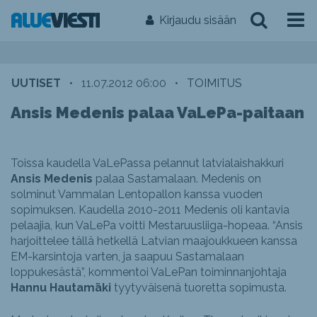
Kirjaudu sisään
UUTISET
•
11.07.2012 06:00
•
TOIMITUS
Ansis Medenis palaa VaLePa-paitaan
Toissa kaudella VaLePassa pelannut latvialaishakkuri
Ansis Medenis
palaa Sastamalaan. Medenis on
solminut Vammalan Lentopallon kanssa vuoden
sopimuksen. Kaudella 2010-2011 Medenis oli kantavia
pelaajia, kun VaLePa voitti Mestaruusliiga-hopeaa. “Ansis
harjoittelee tällä hetkellä Latvian maajoukkueen kanssa
EM-karsintoja varten, ja saapuu Sastamalaan
loppukesästä”, kommentoi VaLePan toiminnanjohtaja
Hannu Hautamäki
tyytyväisenä tuoretta sopimusta.