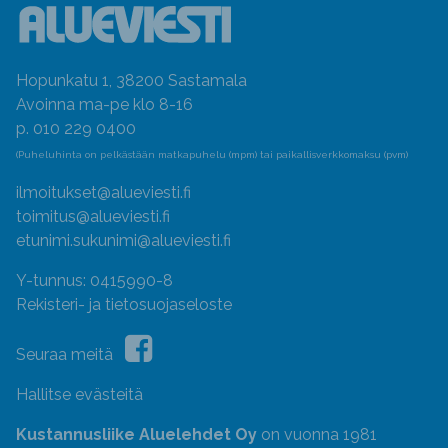
Hopunkatu 1, 38200 Sastamala
Avoinna ma-pe klo 8-16
p. 010 229 0400
(Puheluhinta on pelkästään matkapuhelu (mpm) tai paikallisverkkomaksu (pvm)
ilmoitukset@alueviesti.fi
toimitus@alueviesti.fi
etunimi.sukunimi@alueviesti.fi
Y-tunnus: 0415990-8
Rekisteri- ja tietosuojaseloste
Seuraa meitä
Hallitse evästeitä
Kustannusliike Aluelehdet Oy
on vuonna 1981