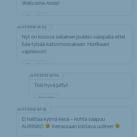
Wellcome Ansis!
Nimetön
11.07.2012 11:03
Nyt on koossa sellainen joukkio valepalla ettei
tule tylsää katsomossakaan. Hurrikaani
vapiskoon!
Nimetön
11.07.2012 12:01
Tosi hyvä juttu!
Nimetön
11.07.2012 22:15
Ei haittaa kylmä kesä – kohta saapuu
AURINKO
Kerrassaan loistava uutinen