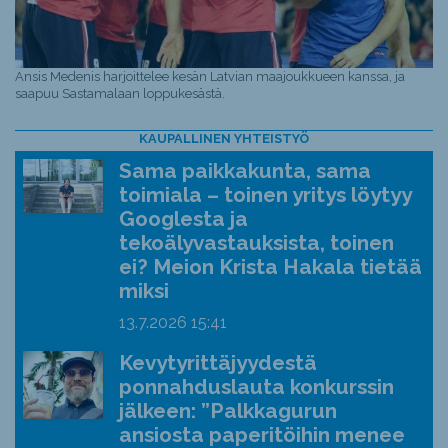
Ansis Medenis harjoittelee kesän Latvian maajoukkueen kanssa, ja
saapuu Sastamalaan loppukesästä.
KAUPALLINEN YHTEISTYÖ
Sama paikkakunta, sama
toimiala – toinen yritys löytyy
Googlesta ja
tekoälyvastauksista, toinen
ei? Meion Krista Hakala tietää
miksi
13.7.2026
15:41
Kevytyrittäjyydestä
ponnahduslauta konkurssin
jälkeen: ”Palkkagurun
ansiosta paperitöihin menee