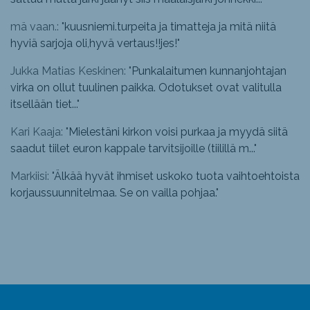
mä vaan.: "
kuusniemi.turpeita ja timatteja ja mitä niitä
hyviä sarjoja oli,hyvä vertaus!!jes!
"
Jukka Matias Keskinen: "
Punkalaitumen kunnanjohtajan
virka on ollut tuulinen paikka. Odotukset ovat valitulla
itsellään tiet...
"
Kari Kaaja: "
Mielestäni kirkon voisi purkaa ja myydä siitä
saadut tiilet euron kappale tarvitsijoille (tiilillä m...
"
Markiisi: "
Älkää hyvät ihmiset uskoko tuota vaihtoehtoista
korjaussuunnitelmaa. Se on vailla pohjaa.
"