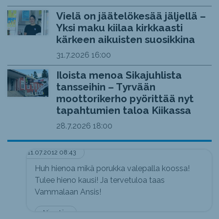
Vielä on jäätelökesää jäljellä –
Yksi maku kiilaa kirkkaasti
kärkeen aikuisten suosikkina
31.7.2026
16:00
Iloista menoa Sikajuhlista
tansseihin – Tyrvään
moottorikerho pyörittää nyt
tapahtumien taloa Kiikassa
28.7.2026
18:00
11.07.2012 08:43
Huh hienoa mikä porukka valepalla koossa!
Tulee hieno kausi! Ja tervetuloa taas
Vammalaan Ansis!
Nimetön