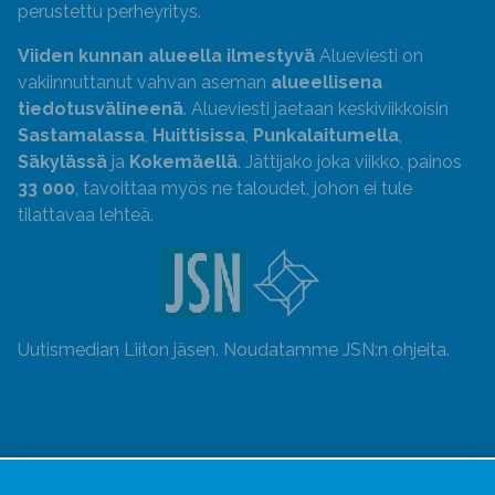
perustettu perheyritys.
Viiden kunnan alueella ilmestyvä
Alueviesti on
vakiinnuttanut vahvan aseman
alueellisena
tiedotusvälineenä
. Alueviesti jaetaan keskiviikkoisin
Sastamalassa
,
Huittisissa
,
Punkalaitumella
,
Säkylässä
ja
Kokemäellä
. Jättijako joka viikko, painos
33 000
, tavoittaa myös ne taloudet, johon ei tule
tilattavaa lehteä.
Uutismedian Liiton jäsen. Noudatamme JSN:n ohjeita.