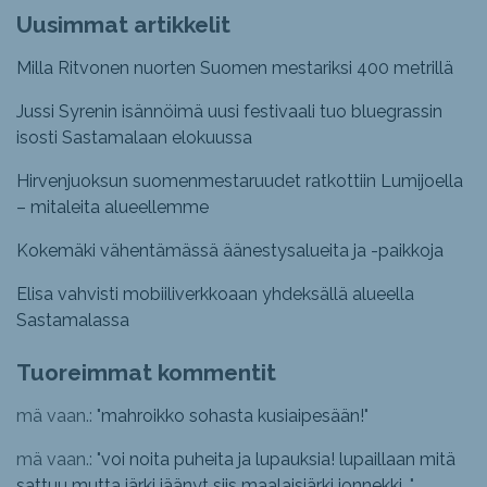
Uusimmat artikkelit
Milla Ritvonen nuorten Suomen mestariksi 400 metrillä
Jussi Syrenin isännöimä uusi festivaali tuo bluegrassin
isosti Sastamalaan elokuussa
Hirvenjuoksun suomenmestaruudet ratkottiin Lumijoella
– mitaleita alueellemme
Kokemäki vähentämässä äänestysalueita ja -paikkoja
Elisa vahvisti mobiiliverkkoaan yhdeksällä alueella
Sastamalassa
Tuoreimmat kommentit
mä vaan.: "
mahroikko sohasta kusiaipesään!
"
mä vaan.: "
voi noita puheita ja lupauksia! lupaillaan mitä
sattuu mutta järki jäänyt siis maalaisjärki jonnekki...
"