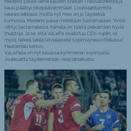
Medenis pelasi viime kauden Kreikan Thessalonikissa ja
kausi päättyi olkapäävammaan. Loukkaantumista
seurasi leikkaus, mutta nyt mies on jo täydessä
kunnossa. Medenis palaa mielellään Sastamalaan. “Ansis
viihtyi Sastamalassa, hänellä on täältä pelkästään hyviä
muistoja. Ja se, että VaLePa osallistuu CEV-cupiin, oli
myös tärkeä tekijä latvialaiselle sopimusneuvotteluissa”,
Hautamäki kertoo.
VaLePalla on nyt kasassa kymmenen sopimusta.
Joukkuetta täydennetään vielä lähiaikoina.