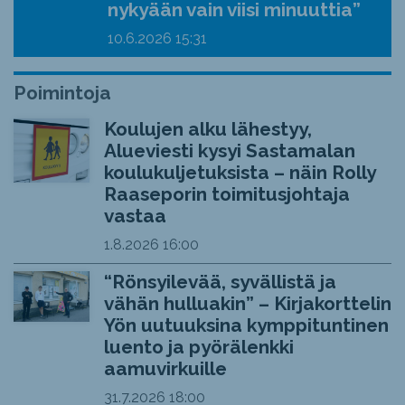
nykyään vain viisi minuuttia”
10.6.2026
15:31
Poimintoja
Koulujen alku lähestyy,
Alueviesti kysyi Sastamalan
koulukuljetuksista – näin Rolly
Raaseporin toimitusjohtaja
vastaa
1.8.2026
16:00
“Rönsyilevää, syvällistä ja
vähän hulluakin” – Kirjakorttelin
Yön uutuuksina kymppituntinen
luento ja pyörälenkki
aamuvirkuille
31.7.2026
18:00