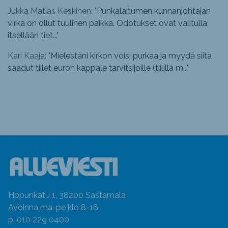
Jukka Matias Keskinen: "
Punkalaitumen kunnanjohtajan
virka on ollut tuulinen paikka. Odotukset ovat valitulla
itsellään tiet...
"
Kari Kaaja: "
Mielestäni kirkon voisi purkaa ja myydä siitä
saadut tiilet euron kappale tarvitsijoille (tiilillä m...
"
Hopunkatu 1, 38200 Sastamala
Avoinna ma-pe klo 8-16
p. 010 229 0400