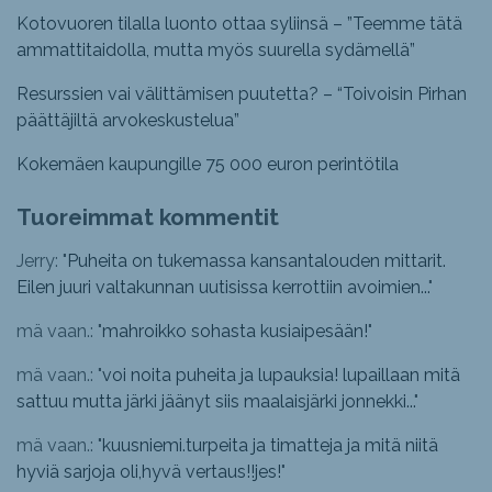
Kotovuoren tilalla luonto ottaa syliinsä – ”Teemme tätä
ammattitaidolla, mutta myös suurella sydämellä”
Resurssien vai välittämisen puutetta? – “Toivoisin Pirhan
päättäjiltä arvokeskustelua”
Kokemäen kaupungille 75 000 euron perintötila
Tuoreimmat kommentit
Jerry: "
Puheita on tukemassa kansantalouden mittarit.
Eilen juuri valtakunnan uutisissa kerrottiin avoimien...
"
mä vaan.: "
mahroikko sohasta kusiaipesään!
"
mä vaan.: "
voi noita puheita ja lupauksia! lupaillaan mitä
sattuu mutta järki jäänyt siis maalaisjärki jonnekki...
"
mä vaan.: "
kuusniemi.turpeita ja timatteja ja mitä niitä
hyviä sarjoja oli,hyvä vertaus!!jes!
"