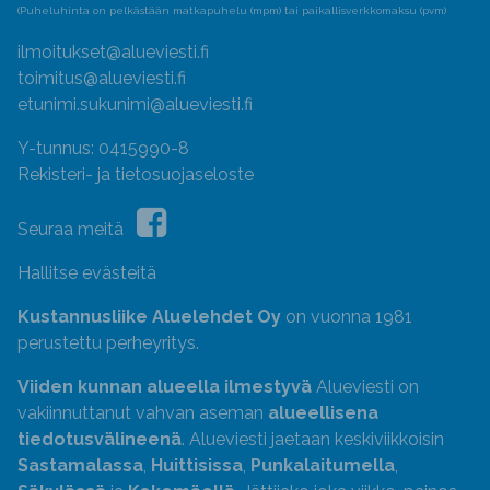
(Puheluhinta on pelkästään matkapuhelu (mpm) tai paikallisverkkomaksu (pvm)
ilmoitukset@alueviesti.fi
toimitus@alueviesti.fi
etunimi.sukunimi@alueviesti.fi
Y-tunnus: 0415990-8
Rekisteri- ja tietosuojaseloste
Seuraa meitä
Hallitse evästeitä
Kustannusliike Aluelehdet Oy
on vuonna 1981
perustettu perheyritys.
Viiden kunnan alueella ilmestyvä
Alueviesti on
vakiinnuttanut vahvan aseman
alueellisena
tiedotusvälineenä
. Alueviesti jaetaan keskiviikkoisin
Sastamalassa
,
Huittisissa
,
Punkalaitumella
,