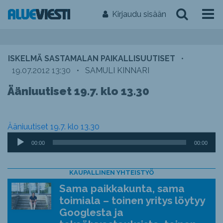
Kirjaudu sisään
ISKELMÄ SASTAMALAN PAIKALLISUUTISET
•
19.07.2012 13:30
•
SAMULI KINNARI
Ääniuutiset 19.7. klo 13.30
Ääniuutiset 19.7. klo 13.30
Äänitoistin
00:00
00:00
KAUPALLINEN YHTEISTYÖ
Sama paikkakunta, sama
toimiala – toinen yritys löytyy
Googlesta ja