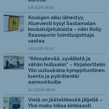
5.8.2026
18:00
Koulujen alku lähestyy,
Alueviesti kysyi Sastamalan
koulukuljetuksista – näin Rolly
Raaseporin toimitusjohtaja
vastaa
1.8.2026
16:00
“Rönsyilevää, syvällistä ja
vähän hulluakin” – Kirjakorttelin
Yön uutuuksina kymppituntinen
luento ja pyörälenkki
aamuvirkuille
31.7.2026
18:00
Vielä on jäätelökesää jäljellä –
Yksi maku kiilaa kirkkaasti