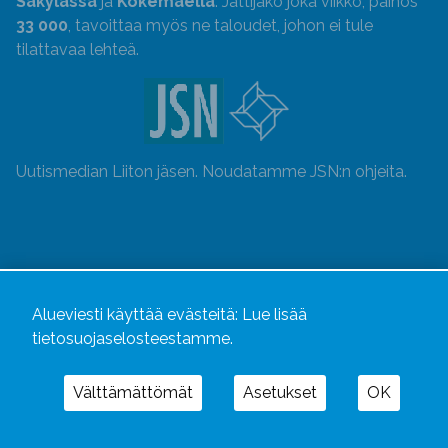
Säkylässä
ja
Kokemäellä
. Jättijako joka viikko, painos
33 000
, tavoittaa myös ne taloudet, johon ei tule
tilattavaa lehteä.
Uutismedian Liiton jäsen. Noudatamme JSN:n ohjeita.
Alueviesti käyttää evästeitä:
Lue lisää
tietosuojaselosteestamme.
Välttämättömät
Asetukset
OK