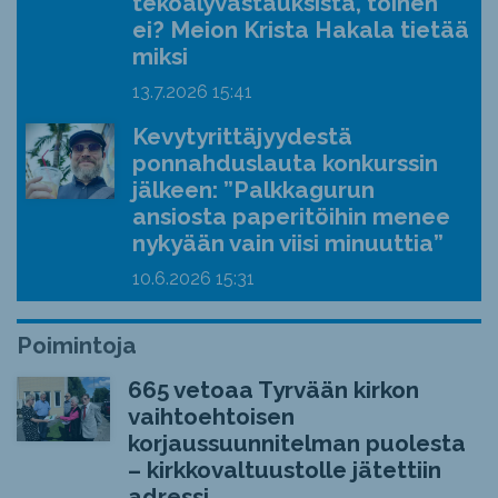
tekoälyvastauksista, toinen
ei? Meion Krista Hakala tietää
miksi
13.7.2026
15:41
Kevytyrittäjyydestä
ponnahduslauta konkurssin
jälkeen: ”Palkkagurun
ansiosta paperitöihin menee
nykyään vain viisi minuuttia”
10.6.2026
15:31
Poimintoja
665 vetoaa Tyrvään kirkon
vaihtoehtoisen
korjaussuunnitelman puolesta
– kirkkovaltuustolle jätettiin
adressi