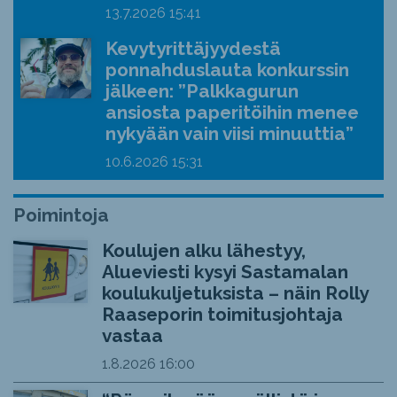
13.7.2026
15:41
Kevytyrittäjyydestä
ponnahduslauta konkurssin
jälkeen: ”Palkkagurun
ansiosta paperitöihin menee
nykyään vain viisi minuuttia”
10.6.2026
15:31
Poimintoja
Koulujen alku lähestyy,
Alueviesti kysyi Sastamalan
koulukuljetuksista – näin Rolly
Raaseporin toimitusjohtaja
vastaa
1.8.2026
16:00