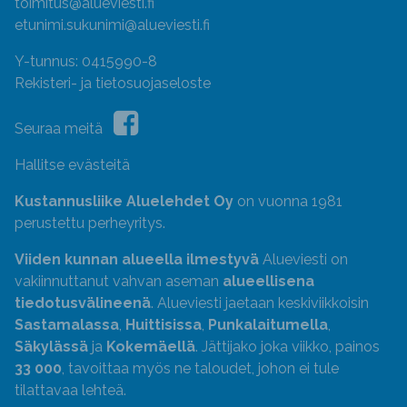
toimitus@alueviesti.fi
etunimi.sukunimi@alueviesti.fi
Y-tunnus: 0415990-8
Rekisteri- ja tietosuojaseloste
Seuraa meitä
Hallitse evästeitä
Kustannusliike Aluelehdet Oy
on vuonna 1981
perustettu perheyritys.
Viiden kunnan alueella ilmestyvä
Alueviesti on
vakiinnuttanut vahvan aseman
alueellisena
tiedotusvälineenä
. Alueviesti jaetaan keskiviikkoisin
Sastamalassa
,
Huittisissa
,
Punkalaitumella
,
Säkylässä
ja
Kokemäellä
. Jättijako joka viikko, painos
33 000
, tavoittaa myös ne taloudet, johon ei tule
tilattavaa lehteä.