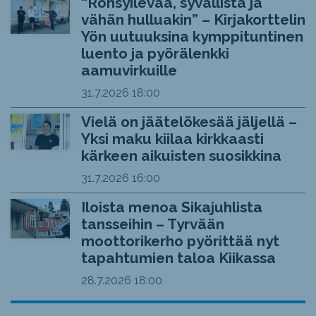
“Rönsyilevää, syvällistä ja
vähän hulluakin” – Kirjakorttelin
Yön uutuuksina kymppituntinen
luento ja pyörälenkki
aamuvirkuille
31.7.2026
18:00
Vielä on jäätelökesää jäljellä –
Yksi maku kiilaa kirkkaasti
kärkeen aikuisten suosikkina
31.7.2026
16:00
Iloista menoa Sikajuhlista
tansseihin – Tyrvään
moottorikerho pyörittää nyt
tapahtumien taloa Kiikassa
28.7.2026
18:00