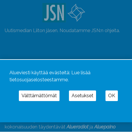
Uutismedian Liiton jäsen. Noudatamme JSN:n ohjeita.
Alueviesti käyttää evästeitä:
Lue lisää
tietosuojaselosteestamme.
Välttämättömät
Asetukset
OK
Alueviesti
ja
alueviesti.fi
ovat osa Kustannusliike
Aluelehdet Oy – mediakonsernia, jonka tarjoaman
kokonaisuuden täydentävät
Alueradiot
ja
Aluepaino