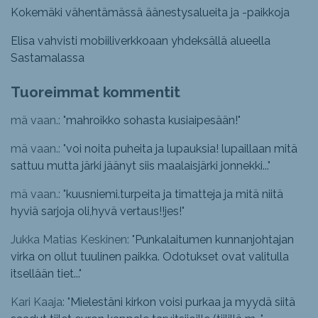
Kokemäki vähentämässä äänestysalueita ja -paikkoja
Elisa vahvisti mobiiliverkkoaan yhdeksällä alueella
Sastamalassa
Tuoreimmat kommentit
mä vaan.: "
mahroikko sohasta kusiaipesään!
"
mä vaan.: "
voi noita puheita ja lupauksia! lupaillaan mitä
sattuu mutta järki jäänyt siis maalaisjärki jonnekki...
"
mä vaan.: "
kuusniemi.turpeita ja timatteja ja mitä niitä
hyviä sarjoja oli,hyvä vertaus!!jes!
"
Jukka Matias Keskinen: "
Punkalaitumen kunnanjohtajan
virka on ollut tuulinen paikka. Odotukset ovat valitulla
itsellään tiet...
"
Kari Kaaja: "
Mielestäni kirkon voisi purkaa ja myydä siitä