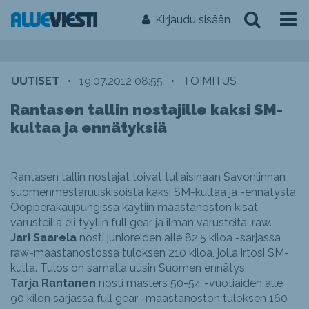
Kirjaudu sisään
UUTISET
•
19.07.2012 08:55
•
TOIMITUS
Rantasen tallin nostajille kaksi SM-
kultaa ja ennätyksiä
Rantasen tallin nostajat toivat tuliaisinaan Savonlinnan
suomenmestaruuskisoista kaksi SM-kultaa ja -ennätystä.
Oopperakaupungissa käytiin maastanoston kisat
varusteilla eli tyyliin full gear ja ilman varusteita, raw.
Jari Saarela
nosti junioreiden alle 82,5 kiloa -sarjassa
raw-maastanostossa tuloksen 210 kiloa, jolla irtosi SM-
kulta. Tulos on samalla uusin Suomen ennätys.
Tarja Rantanen
nosti masters 50-54 -vuotiaiden alle
90 kilon sarjassa full gear -maastanoston tuloksen 160