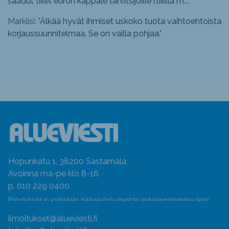
saadut tiilet euron kappale tarvitsijoille (tiilillä m...
"
Markiisi: "
Älkää hyvät ihmiset uskoko tuota vaihtoehtoista
korjaussuunnitelmaa. Se on vailla pohjaa.
"
Hopunkatu 1, 38200 Sastamala
Avoinna ma-pe klo 8-16
p. 010 229 0400
(Puheluhinta on pelkästään matkapuhelu (mpm) tai paikallisverkkomaksu (pvm)
ilmoitukset@alueviesti.fi