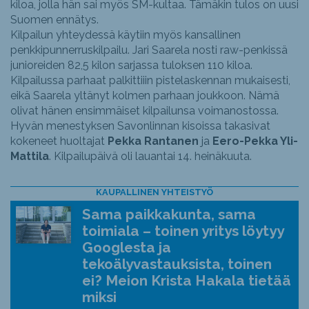
kiloa, jolla hän sai myös SM-kultaa. Tämäkin tulos on uusi
Suomen ennätys.
Kilpailun yhteydessä käytiin myös kansallinen
penkkipunnerruskilpailu. Jari Saarela nosti raw-penkissä
junioreiden 82,5 kilon sarjassa tuloksen 110 kiloa.
Kilpailussa parhaat palkittiiin pistelaskennan mukaisesti,
eikä Saarela yltänyt kolmen parhaan joukkoon. Nämä
olivat hänen ensimmäiset kilpailunsa voimanostossa.
Hyvän menestyksen Savonlinnan kisoissa takasivat
kokeneet huoltajat
Pekka Rantanen
ja
Eero-Pekka Yli-
Mattila
. Kilpailupäivä oli lauantai 14. heinäkuuta.
KAUPALLINEN YHTEISTYÖ
Sama paikkakunta, sama
toimiala – toinen yritys löytyy
Googlesta ja
tekoälyvastauksista, toinen
ei? Meion Krista Hakala tietää
miksi