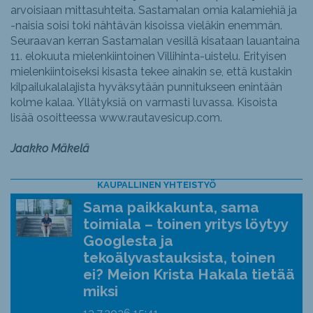
arvoisiaan mittasuhteita. Sastamalan omia kalamiehiä ja
-naisia soisi toki nähtävän kisoissa vieläkin enemmän.
Seuraavan kerran Sastamalan vesillä kisataan lauantaina
11. elokuuta mielenkiintoinen Villihinta-uistelu. Erityisen
mielenkiintoiseksi kisasta tekee ainakin se, että kustakin
kilpailukalalajista hyväksytään punnitukseen enintään
kolme kalaa. Yllätyksiä on varmasti luvassa. Kisoista
lisää osoitteessa www.rautavesicup.com.
Jaakko Mäkelä
KAUPALLINEN YHTEISTYÖ
Sama paikkakunta, sama
toimiala – toinen yritys löytyy
Googlesta ja
tekoälyvastauksista, toinen
ei? Meion Krista Hakala tietää
miksi