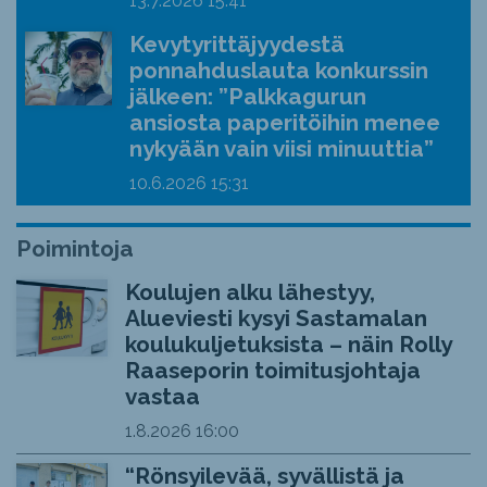
13.7.2026
15:41
Kevytyrittäjyydestä
ponnahduslauta konkurssin
jälkeen: ”Palkkagurun
ansiosta paperitöihin menee
nykyään vain viisi minuuttia”
10.6.2026
15:31
Poimintoja
Koulujen alku lähestyy,
Alueviesti kysyi Sastamalan
koulukuljetuksista – näin Rolly
Raaseporin toimitusjohtaja
vastaa
1.8.2026
16:00
“Rönsyilevää, syvällistä ja