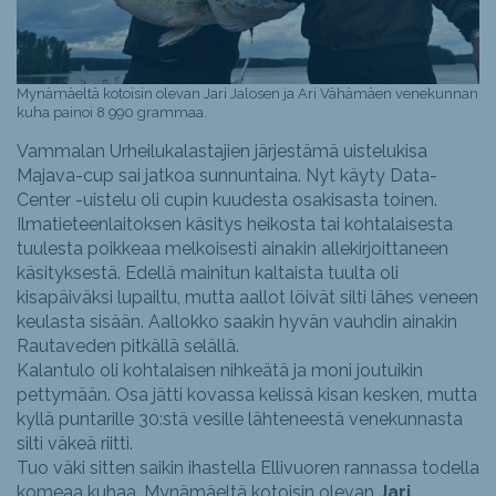
Mynämäeltä kotoisin olevan Jari Jalosen ja Ari Vähämäen venekunnan
kuha painoi 8 990 grammaa.
Vammalan Urheilukalastajien järjestämä uistelukisa
Majava-cup sai jatkoa sunnuntaina. Nyt käyty Data-
Center -uistelu oli cupin kuudesta osakisasta toinen.
Ilmatieteenlaitoksen käsitys heikosta tai kohtalaisesta
tuulesta poikkeaa melkoisesti ainakin allekirjoittaneen
käsityksestä. Edellä mainitun kaltaista tuulta oli
kisapäiväksi lupailtu, mutta aallot löivät silti lähes veneen
keulasta sisään. Aallokko saakin hyvän vauhdin ainakin
Rautaveden pitkällä selällä.
Kalantulo oli kohtalaisen nihkeätä ja moni joutuikin
pettymään. Osa jätti kovassa kelissä kisan kesken, mutta
kyllä puntarille 30:stä vesille lähteneestä venekunnasta
silti väkeä riitti.
Tuo väki sitten saikin ihastella Ellivuoren rannassa todella
komeaa kuhaa. Mynämäeltä kotoisin olevan
Jari