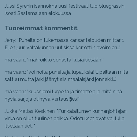
Jussi Syrenin isännöimä uusi festivaali tuo bluegrassin
isosti Sastamalaan elokuussa
Tuoreimmat kommentit
Jerry: "
Puheita on tukemassa kansantalouden mittarit.
Eilen juuri valtakunnan uutisissa kerrottiin avoimien...
"
mä vaan.: "
mahroikko sohasta kusiaipesään!
"
mä vaan.: "
voi noita puheita ja lupauksia! lupaillaan mitä
sattuu mutta järki jäänyt siis maalaisjärki jonnekki...
"
mä vaan.: "
kuusniemi.turpeita ja timatteja ja mitä niitä
hyviä sarjoja oli,hyvä vertaus!!jes!
"
Jukka Matias Keskinen: "
Punkalaitumen kunnanjohtajan
virka on ollut tuulinen paikka. Odotukset ovat valitulla
itsellään tiet...
"