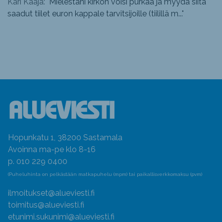
Kari Kaaja: "
Mielestäni kirkon voisi purkaa ja myydä siitä
saadut tiilet euron kappale tarvitsijoille (tiilillä m...
"
Hopunkatu 1, 38200 Sastamala
Avoinna ma-pe klo 8-16
p. 010 229 0400
(Puheluhinta on pelkästään matkapuhelu (mpm) tai paikallisverkkomaksu (pvm)
ilmoitukset@alueviesti.fi
toimitus@alueviesti.fi
etunimi.sukunimi@alueviesti.fi