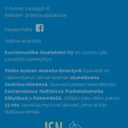
Y-tunnus: 0415990-8
Rekisteri- ja tietosuojaseloste
Seuraa meitä
Hallitse evästeitä
Kustannusliike Aluelehdet Oy
on vuonna 1981
perustettu perheyritys.
Viiden kunnan alueella ilmestyvä
Alueviesti on
vakiinnuttanut vahvan aseman
alueellisena
tiedotusvälineenä
. Alueviesti jaetaan keskiviikkoisin
Sastamalassa
,
Huittisissa
,
Punkalaitumella
,
Säkylässä
ja
Kokemäellä
. Jättijako joka viikko, painos
33 000
, tavoittaa myös ne taloudet, johon ei tule
tilattavaa lehteä.