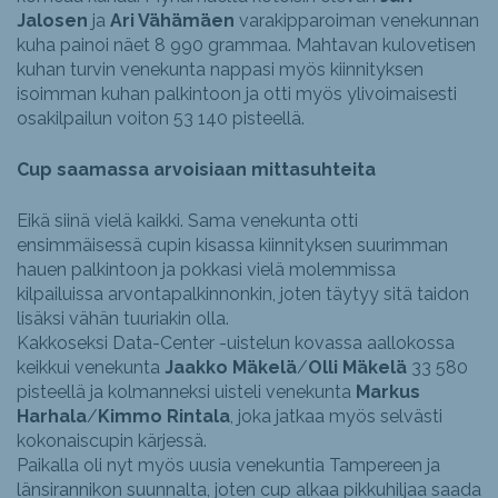
Jalosen
ja
Ari Vähämäen
varakipparoiman venekunnan
kuha painoi näet 8 990 grammaa. Mahtavan kulovetisen
kuhan turvin venekunta nappasi myös kiinnityksen
isoimman kuhan palkintoon ja otti myös ylivoimaisesti
osakilpailun voiton 53 140 pisteellä.
Cup saamassa arvoisiaan mittasuhteita
Eikä siinä vielä kaikki. Sama venekunta otti
ensimmäisessä cupin kisassa kiinnityksen suurimman
hauen palkintoon ja pokkasi vielä molemmissa
kilpailuissa arvontapalkinnonkin, joten täytyy sitä taidon
lisäksi vähän tuuriakin olla.
Kakkoseksi Data-Center -uistelun kovassa aallokossa
keikkui venekunta
Jaakko Mäkelä
/
Olli Mäkelä
33 580
pisteellä ja kolmanneksi uisteli venekunta
Markus
Harhala
/
Kimmo Rintala
, joka jatkaa myös selvästi
kokonaiscupin kärjessä.
Paikalla oli nyt myös uusia venekuntia Tampereen ja
länsirannikon suunnalta, joten cup alkaa pikkuhiljaa saada