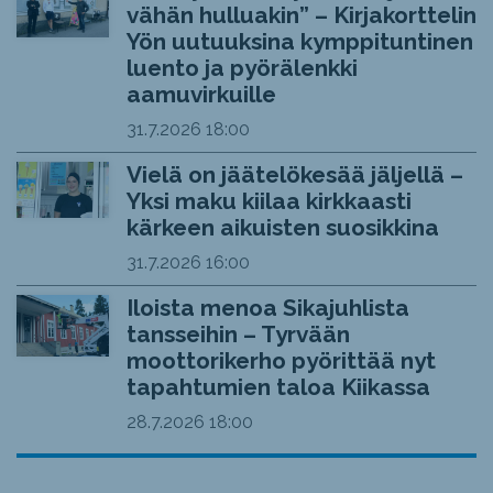
vähän hulluakin” – Kirjakorttelin
Yön uutuuksina kymppituntinen
luento ja pyörälenkki
aamuvirkuille
31.7.2026
18:00
Vielä on jäätelökesää jäljellä –
Yksi maku kiilaa kirkkaasti
kärkeen aikuisten suosikkina
31.7.2026
16:00
Iloista menoa Sikajuhlista
tansseihin – Tyrvään
moottorikerho pyörittää nyt
tapahtumien taloa Kiikassa
28.7.2026
18:00