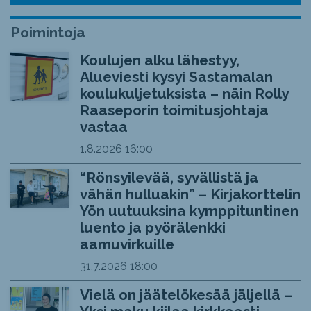
Poimintoja
Koulujen alku lähestyy,
Alueviesti kysyi Sastamalan
koulukuljetuksista – näin Rolly
Raaseporin toimitusjohtaja
vastaa
1.8.2026
16:00
“Rönsyilevää, syvällistä ja
vähän hulluakin” – Kirjakorttelin
Yön uutuuksina kymppituntinen
luento ja pyörälenkki
aamuvirkuille
31.7.2026
18:00
Vielä on jäätelökesää jäljellä –