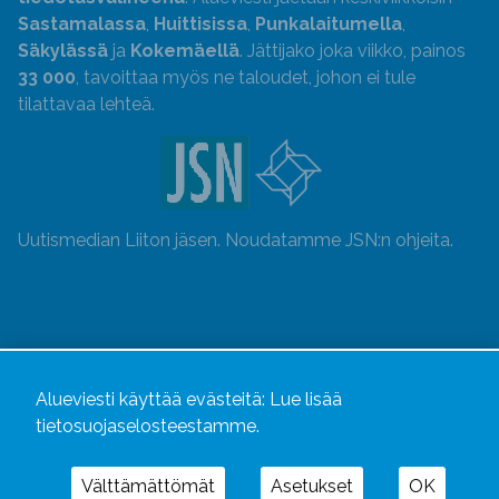
Sastamalassa
,
Huittisissa
,
Punkalaitumella
,
Säkylässä
ja
Kokemäellä
. Jättijako joka viikko, painos
33 000
, tavoittaa myös ne taloudet, johon ei tule
tilattavaa lehteä.
Uutismedian Liiton jäsen. Noudatamme JSN:n ohjeita.
Alueviesti käyttää evästeitä:
Lue lisää
tietosuojaselosteestamme.
Välttämättömät
Asetukset
OK