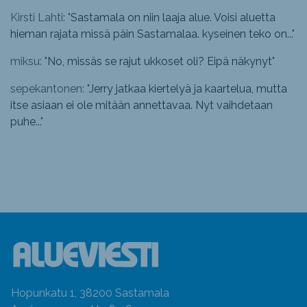
Kirsti Lahti: "
Sastamala on niin laaja alue. Voisi aluetta
hieman rajata missä päin Sastamalaa. kyseinen teko on...
"
miksu: "
No, missäs se rajut ukkoset oli? Eipä näkynyt
"
sepekantonen: "
Jerry jatkaa kiertelyä ja kaartelua, mutta
itse asiaan ei ole mitään annettavaa. Nyt vaihdetaan
puhe...
"
Hopunkatu 1, 38200 Sastamala