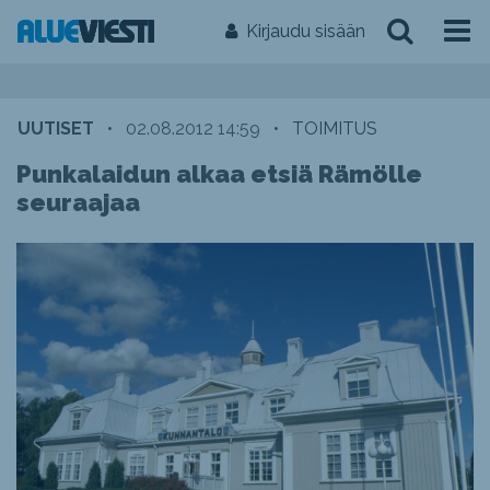
Kirjaudu sisään
UUTISET
•
02.08.2012 14:59
•
TOIMITUS
Punkalaidun alkaa etsiä Rämölle
seuraajaa