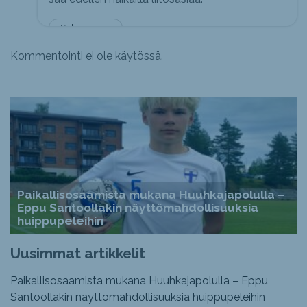
Sulo sanoo...
Kommentointi ei ole käytössä.
Paikallisosaamista mukana Huuhkajapolulla –
Eppu Santoollakin näyttömahdollisuuksia
huippupeleihin
Uusimmat artikkelit
Paikallisosaamista mukana Huuhkajapolulla – Eppu
Santoollakin näyttömahdollisuuksia huippupeleihin