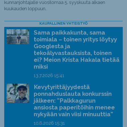
kunnanjohtajalle vuosilomaa 5. syyskuuta alkaen
kuukauden loppuun.
KAUPALLINEN YHTEISTYÖ
Sama paikkakunta, sama
toimiala – toinen yritys löytyy
Googlesta ja
tekoälyvastauksista, toinen
ei? Meion Krista Hakala tietää
miksi
13.7.2026
15:41
Kevytyrittäjyydestä
ponnahduslauta konkurssin
jälkeen: ”Palkkagurun
ansiosta paperitöihin menee
nykyään vain viisi minuuttia”
10.6.2026
15:31