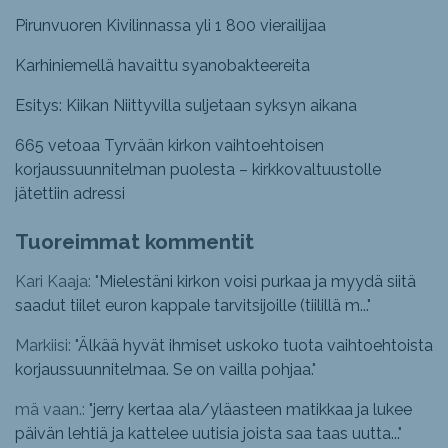
Pirunvuoren Kivilinnassa yli 1 800 vierailijaa
Karhiniemellä havaittu syanobakteereita
Esitys: Kiikan Niittyvilla suljetaan syksyn aikana
665 vetoaa Tyrvään kirkon vaihtoehtoisen
korjaussuunnitelman puolesta – kirkkovaltuustolle
jätettiin adressi
Tuoreimmat kommentit
Kari Kaaja: "
Mielestäni kirkon voisi purkaa ja myydä siitä
saadut tiilet euron kappale tarvitsijoille (tiilillä m...
"
Markiisi: "
Älkää hyvät ihmiset uskoko tuota vaihtoehtoista
korjaussuunnitelmaa. Se on vailla pohjaa.
"
mä vaan.: "
jerry kertaa ala/yläasteen matikkaa ja lukee
päivän lehtiä ja kattelee uutisia joista saa taas uutta...
"