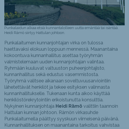
Punkalaidun alkaa etsiä kunnantalolleen uutta emäntää tai isäntää.
Heidi Rämö siirtyy Hattulan johtoon.
Punkalaitumen kunnanjohtajan virka on tulossa
haettavaksi elokuun loppuun mennessä. Maanantaina
kokoontuva kunnanhallitus asettaa työryhmän
valmistelemaan uuden kunnanjohtajan valintaa.
Ryhmään kuuluvat valtuuston puheenjohtajisto,
kunnanhallitus sekä edustus vasemmistosta.
Työryhmä valitsee aikanaan soveltuvuusarviointiin
lähetettävät henkilöt ja tekee esityksen valinnasta
kunnanhallitukselle. Tukenaan kunta aikoo käyttää
henkilöstörekrytointiin erikoistunutta konsulttia.
Nykyinen kunnanjohtaja
Heidi Rämö
valittiin taannoin
Hattulan kunnan johtoon. Rämön virkasuhde
Punkalaitumella päättyy syyskuun viimeisenä päivänä.
Kunnanhallituksen on maanantaina tarkoitus vahvistaa