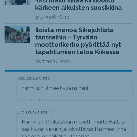
Yksi maku kiilaa kirkkaasti
kärkeen aikuisten suosikkina
31.7.2026
16:00
Iloista menoa Sikajuhlista
tansseihin – Tyrvään
moottorikerho pyörittää nyt
tapahtumien taloa Kiikassa
28.7.2026
18:00
03.08.2012 08:46
harmi kun lähtee hyvä nainen!
Nimetön
11.08.2012 18:24
Harmi kun Punkalaidun menetti, mutta Hattula
saa hyvän veturin ja toivottavasti hämeenlinna
saa edellen haikailla liitosasiaa.