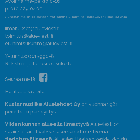
Avoinna ma-pe klo 8-16
p. 010 229 0400
(Puheluhinta on pelkästään matkapuhelu (mpm) tai paikallisverkkomaksu (pvm)
ilmoitukset@alueviesti.fi
toimitus@alueviesti.fi
etunimi.sukunimi@alueviesti.fi
Y-tunnus: 0415990-8
Rekisteri- ja tietosuojaseloste
Seuraa meitä
Hallitse evästeitä
Kustannusliike Aluelehdet Oy
on vuonna 1981
perustettu perheyritys.
Viiden kunnan alueella ilmestyvä
Alueviesti on
vakiinnuttanut vahvan aseman
alueellisena
tiedotusvälineenä
. Alueviesti jaetaan keskiviikkoisin