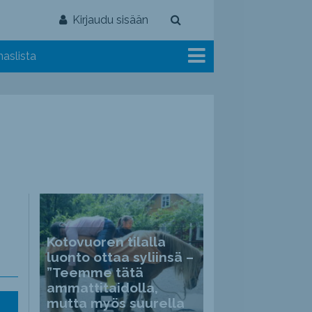
Kirjaudu sisään
aslista
Kotovuoren tilalla
luonto ottaa syliinsä –
”Teemme tätä
ammattitaidolla,
mutta myös suurella