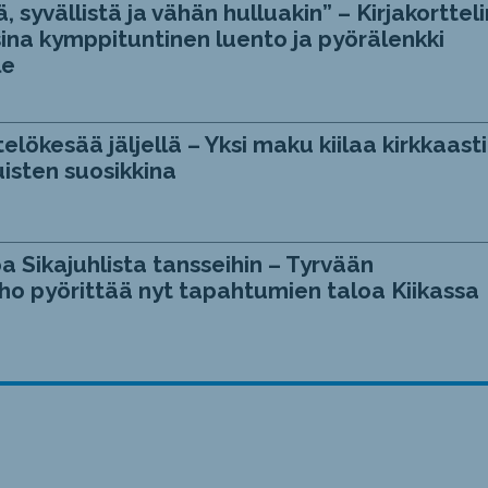
, syvällistä ja vähän hulluakin” – Kirjakortteli
ina kymppituntinen luento ja pyörälenkki
le
telökesää jäljellä – Yksi maku kiilaa kirkkaasti
isten suosikkina
a Sikajuhlista tansseihin – Tyrvään
ho pyörittää nyt tapahtumien taloa Kiikassa