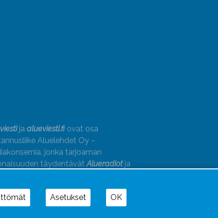
viesti
ja
alueviesti.fi
ovat osa
annusliike Aluelehdet Oy –
akonsernia, jonka tarjoaman
onaisuuden täydentävät
Alueradiot
ja
paino
ättömät
Asetukset
OK