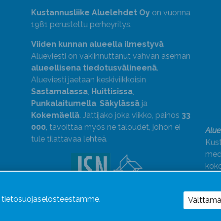
Kustannusliike Aluelehdet Oy
on vuonna
1981 perustettu perheyritys.
Viiden kunnan alueella ilmestyvä
Alueviesti on vakiinnuttanut vahvan aseman
alueellisena tiedotusvälineenä
.
Alueviesti jaetaan keskiviikkoisin
Sastamalassa
,
Huittisissa
,
Punkalaitumella
,
Säkylässä
ja
Kokemäellä
. Jättijako joka viikko, painos
33
000
, tavoittaa myös ne taloudet, johon ei
Alue
tule tilattavaa lehteä.
Kust
medi
kok
Alue
ä tietosuojaselosteestamme.
Uutismedian Liiton jäsen. Noudatamme
Välttäm
JSN:n ohjeita.