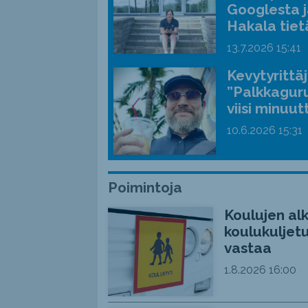
Googlesta j
Hakala tiet
13.7.2026
15:41
Kevytyrittä
”Palkkaguru
viisi minuut
10.6.2026
15:31
Poimintoja
Koulujen alk
koulukuljetu
vastaa
1.8.2026
16:00