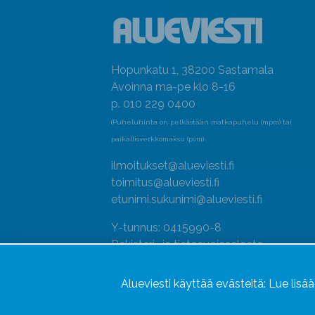
Hopunkatu 1, 38200 Sastamala
Avoinna ma-pe klo 8-16
p. 010 229 0400
(Puheluhinta on pelkästään matkapuhelu (mpm) tai
paikallisverkkomaksu (pvm)
ilmoitukset@alueviesti.fi
toimitus@alueviesti.fi
etunimi.sukunimi@alueviesti.fi
Y-tunnus: 0415990-8
Rekisteri- ja tietosuojaseloste
Seuraa meitä
Alueviesti käyttää evästeitä:
Lue lisä
Hallitse evästeitä