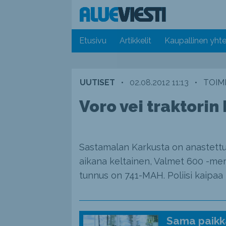
Etusivu
Artikkelit
Kaupallinen yhte
UUTISET
•
02.08.2012 11:13
•
TOIM
Voro vei traktorin
Sastamalan Karkusta on anastettu pa
aikana keltainen, Valmet 600 -mer
tunnus on 741-MAH. Poliisi kaipaa
Sama paikka