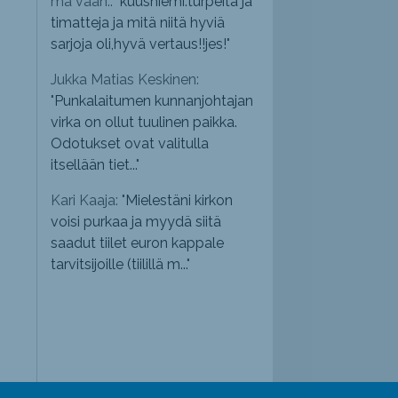
mä vaan.: "
kuusniemi.turpeita ja
timatteja ja mitä niitä hyviä
sarjoja oli,hyvä vertaus!!jes!
"
Jukka Matias Keskinen:
"
Punkalaitumen kunnanjohtajan
virka on ollut tuulinen paikka.
Odotukset ovat valitulla
itsellään tiet...
"
Kari Kaaja: "
Mielestäni kirkon
voisi purkaa ja myydä siitä
saadut tiilet euron kappale
tarvitsijoille (tiilillä m...
"