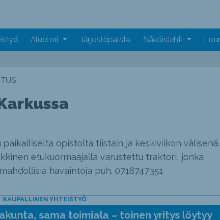
istyö
Aluetori
Järjestöpalsta
Näköislehti
Loun
ITUS
 Karkussa
ikalliselta opistolta tiistain ja keskiviikon välisenä
kkinen etukuormaajalla varustettu traktori, jonka
 mahdollisia havaintoja puh. 0718747351
KAUPALLINEN YHTEISTYÖ
kunta, sama toimiala – toinen yritys löytyy