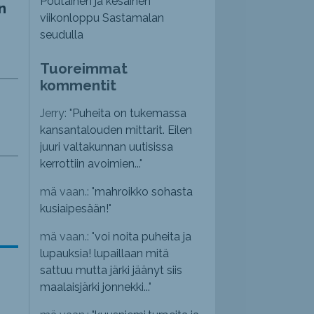
Poutainen ja kesäinen
n
viikonloppu Sastamalan
seudulla
Tuoreimmat
kommentit
Jerry: "
Puheita on tukemassa
kansantalouden mittarit. Eilen
juuri valtakunnan uutisissa
kerrottiin avoimien...
"
mä vaan.: "
mahroikko sohasta
kusiaipesään!
"
mä vaan.: "
voi noita puheita ja
lupauksia! lupaillaan mitä
sattuu mutta järki jäänyt siis
maalaisjärki jonnekki...
"