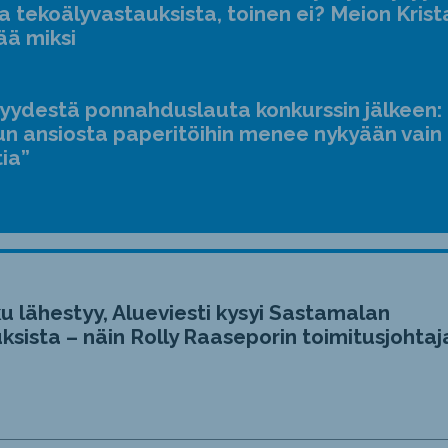
a tekoälyvastauksista, toinen ei? Meion Krist
ää miksi
jyydestä ponnahduslauta konkurssin jälkeen:
n ansiosta paperitöihin menee nykyään vain
tia”
u lähestyy, Alueviesti kysyi Sastamalan
ksista – näin Rolly Raaseporin toimitusjohtaj