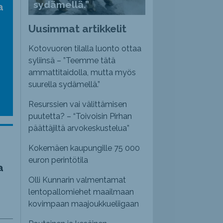
sydämellä.”
a
Uusimmat artikkelit
Kotovuoren tilalla luonto ottaa
syliinsä – ”Teemme tätä
ammattitaidolla, mutta myös
suurella sydämellä.”
Resurssien vai välittämisen
puutetta? – “Toivoisin Pirhan
päättäjiltä arvokeskustelua”
Kokemäen kaupungille 75 000
euron perintötila
a
Olli Kunnarin valmentamat
lentopallomiehet maailmaan
kovimpaan maajoukkueliigaan