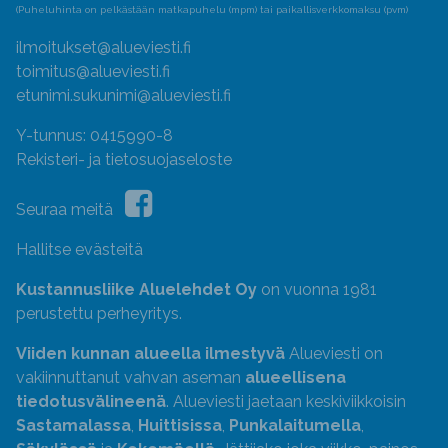
(Puheluhinta on pelkästään matkapuhelu (mpm) tai paikallisverkkomaksu (pvm)
ilmoitukset@alueviesti.fi
toimitus@alueviesti.fi
etunimi.sukunimi@alueviesti.fi
Y-tunnus: 0415990-8
Rekisteri- ja tietosuojaseloste
Seuraa meitä
Hallitse evästeitä
Kustannusliike Aluelehdet Oy
on vuonna 1981
perustettu perheyritys.
Viiden kunnan alueella ilmestyvä
Alueviesti on
vakiinnuttanut vahvan aseman
alueellisena
tiedotusvälineenä
. Alueviesti jaetaan keskiviikkoisin
Sastamalassa
,
Huittisissa
,
Punkalaitumella
,