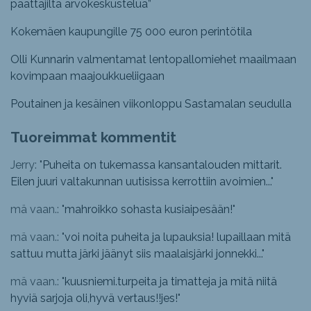
päättäjiltä arvokeskustelua”
Kokemäen kaupungille 75 000 euron perintötila
Olli Kunnarin valmentamat lentopallomiehet maailmaan
kovimpaan maajoukkueliigaan
Poutainen ja kesäinen viikonloppu Sastamalan seudulla
Tuoreimmat kommentit
Jerry: "
Puheita on tukemassa kansantalouden mittarit.
Eilen juuri valtakunnan uutisissa kerrottiin avoimien...
"
mä vaan.: "
mahroikko sohasta kusiaipesään!
"
mä vaan.: "
voi noita puheita ja lupauksia! lupaillaan mitä
sattuu mutta järki jäänyt siis maalaisjärki jonnekki...
"
mä vaan.: "
kuusniemi.turpeita ja timatteja ja mitä niitä
hyviä sarjoja oli,hyvä vertaus!!jes!
"