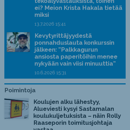
tekoälyvastauksista, toinen
ei? Meion Krista Hakala tietää
miksi
13.7.2026
15:41
Kevytyrittäjyydestä
ponnahduslauta konkurssin
jälkeen: ”Palkkagurun
ansiosta paperitöihin menee
nykyään vain viisi minuuttia”
10.6.2026
15:31
Poimintoja
Koulujen alku lähestyy,
Alueviesti kysyi Sastamalan
koulukuljetuksista – näin Rolly
Raaseporin toimitusjohtaja
vastaa