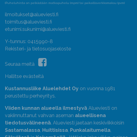
(Puheluhinta on pelkästään matkapuhelu (mpm) tai paikallisverkkomaksu (pvm)
ilmoitukset@alueviesti.fi
toimitus@alueviesti.fi
etunimi.sukunimi@alueviesti.fi
Y-tunnus: 0415990-8
Rekisteri- ja tietosuojaseloste
Seuraa meitä
Hallitse evästeitä
Kustannusliike Aluelehdet Oy
on vuonna 1981
perustettu perheyritys.
Viiden kunnan alueella ilmestyvä
Alueviesti on
vakiinnuttanut vahvan aseman
alueellisena
tiedotusvälineenä
. Alueviesti jaetaan keskiviikkoisin
Sastamalassa
,
Huittisissa
,
Punkalaitumella
,