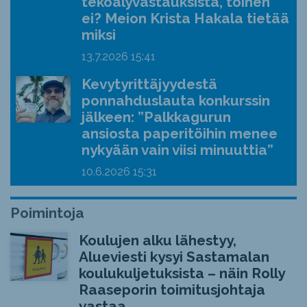
tekoälyvastauksista, toinen
ei? Meion Krista Hakala tietää
miksi
13.7.2026
15:41
Kevytyrittäjyydestä
ponnahduslauta konkurssin
jälkeen: ”Palkkagurun
ansiosta paperitöihin menee
nykyään vain viisi minuuttia”
10.6.2026
15:31
Poimintoja
Koulujen alku lähestyy,
Alueviesti kysyi Sastamalan
koulukuljetuksista – näin Rolly
Raaseporin toimitusjohtaja
vastaa