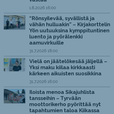
1.8.2026
16:00
“Rönsyilevää, syvällistä ja
vähän hulluakin” – Kirjakorttelin
Yön uutuuksina kymppituntinen
luento ja pyörälenkki
aamuvirkuille
31.7.2026
18:00
Vielä on jäätelökesää jäljellä –
Yksi maku kiilaa kirkkaasti
kärkeen aikuisten suosikkina
31.7.2026
16:00
Iloista menoa Sikajuhlista
tansseihin – Tyrvään
moottorikerho pyörittää nyt
tapahtumien taloa Kiikassa