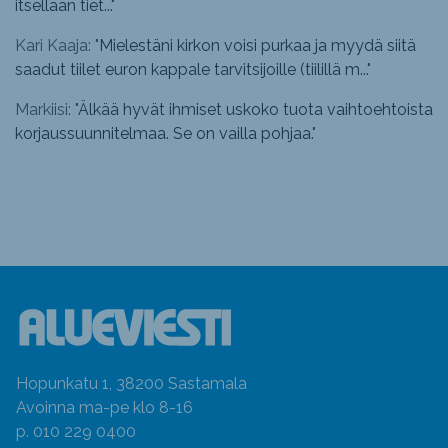
itsellään tiet...
"
Kari Kaaja: "
Mielestäni kirkon voisi purkaa ja myydä siitä
saadut tiilet euron kappale tarvitsijoille (tiilillä m...
"
Markiisi: "
Älkää hyvät ihmiset uskoko tuota vaihtoehtoista
korjaussuunnitelmaa. Se on vailla pohjaa.
"
Hopunkatu 1, 38200 Sastamala
Avoinna ma-pe klo 8-16
p. 010 229 0400