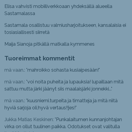
Elisa vahvisti mobiiliverkkoaan yhdeksällä alueella
Sastamalassa
Sastamala osallistuu valmiusharjoitukseen, kansalaisia ei
tosiasiallisesti siirretä
Maija Sianoja pitkällä matkalla kymmenes
Tuoreimmat kommentit
mä vaan.: "
mahroikko sohasta kusiaipesään!
"
mä vaan.: "
voi noita puheita ja lupauksia! lupaillaan mitä
sattuu mutta järki jäänyt siis maalaisjärki jonnekki...
"
mä vaan.: "
kuusniemi.turpeita ja timatteja ja mitä niitä
hyviä sarjoja oli,hyvä vertaus!!jes!
"
Jukka Matias Keskinen: "
Punkalaitumen kunnanjohtajan
virka on ollut tuulinen paikka. Odotukset ovat valitulla