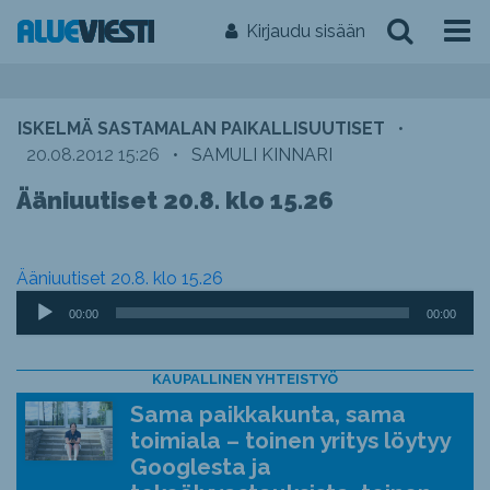
Kirjaudu sisään
ISKELMÄ SASTAMALAN PAIKALLISUUTISET
•
20.08.2012 15:26
•
SAMULI KINNARI
Ääniuutiset 20.8. klo 15.26
Ääniuutiset 20.8. klo 15.26
Äänitoistin
00:00
00:00
KAUPALLINEN YHTEISTYÖ
Sama paikkakunta, sama
toimiala – toinen yritys löytyy
Googlesta ja