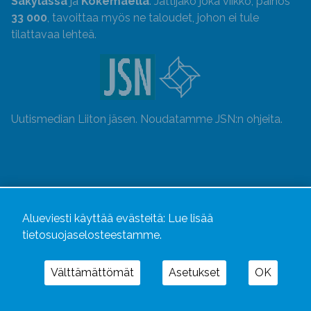
Säkylässä
ja
Kokemäellä
. Jättijako joka viikko, painos
33 000
, tavoittaa myös ne taloudet, johon ei tule
tilattavaa lehteä.
Uutismedian Liiton jäsen. Noudatamme JSN:n ohjeita.
Alueviesti käyttää evästeitä:
Lue lisää
tietosuojaselosteestamme.
Välttämättömät
Asetukset
OK