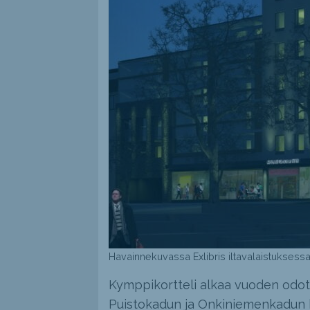
Havainnekuvassa Exlibris iltavalaistuksess
Kymppikortteli alkaa vuoden odot
Puistokadun ja Onkiniemenkadun