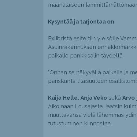
maanalaiseen lämmittämättömään 
Kysyntää ja tarjontaa on
Exlibristä esiteltiin yleisölle Vamm
Asuinrakennuksen ennakkomarkkino
paikalle pankkisalin täydeltä.
“Onhan se näkyvällä paikalla ja m
pariskunta tilaisuuteen osallistumi
Kaija Helle
,
Anja Veko
sekä
Arvo
Aikoinaan Lousajasta Jaatsin kulmi
muuttavansa vielä lähemmäs ydink
tutustuminen kiinnostaa.