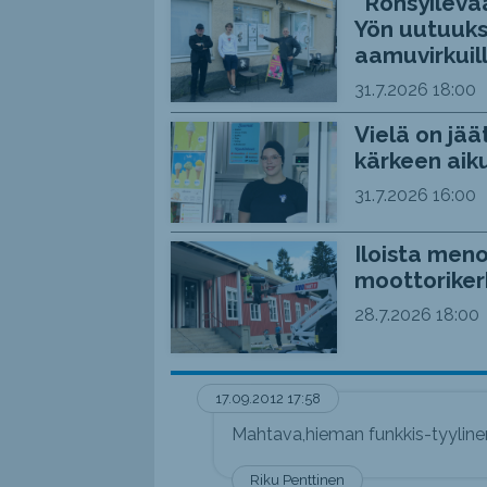
“Rönsyilevää
Yön uutuuks
aamuvirkuil
31.7.2026
18:00
Vielä on jää
kärkeen aiku
31.7.2026
16:00
Iloista meno
moottoriker
28.7.2026
18:00
17.09.2012 17:58
Mahtava,hieman funkkis-tyylinen
Riku Penttinen