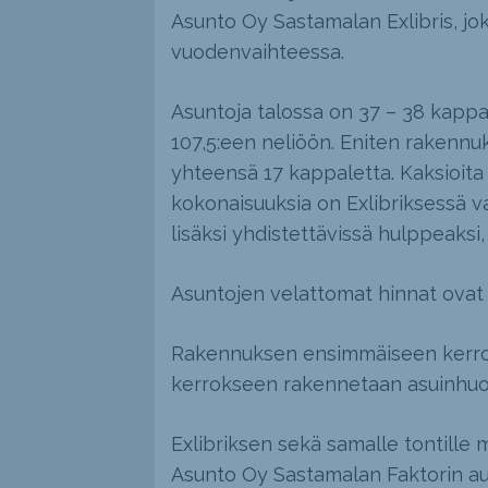
Asunto Oy Sastamalan Exlibris, jo
vuodenvaihteessa.
Asuntoja talossa on 37 – 38 kappal
107,5:een neliöön. Eniten rakennu
yhteensä 17 kappaletta. Kaksioita o
kokonaisuuksia on Exlibriksessä v
lisäksi yhdistettävissä hulppeaksi,
Asuntojen velattomat hinnat ovat
Rakennuksen ensimmäiseen kerrokse
kerrokseen rakennetaan asuinhuonei
Exlibriksen sekä samalle tontill
Asunto Oy Sastamalan Faktorin au