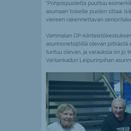
“Pohjoispuolelta puuttuu esimerkik
asumaan toiselle puolen siltaa. Is
viereen rakennettavan senioritalon
Vammalan OP-kiinteistökeskuksen
asunnonetsijöillä olevan pitkästä 
tuntuu olevan, ja varauksia on jo t
Varilankadun Leipurinpihan asunno