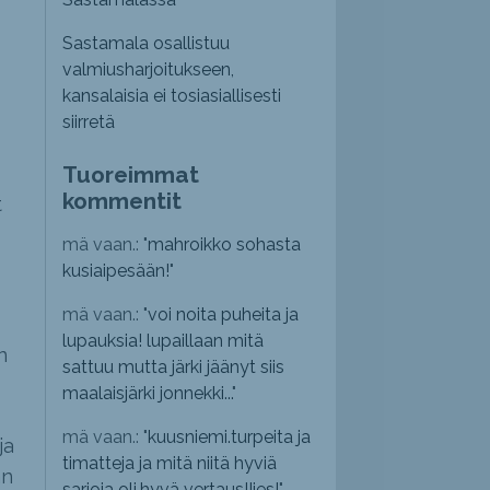
Sastamala osallistuu
valmiusharjoitukseen,
kansalaisia ei tosiasiallisesti
siirretä
Tuoreimmat
kommentit
t
mä vaan.: "
mahroikko sohasta
kusiaipesään!
"
mä vaan.: "
voi noita puheita ja
lupauksia! lupaillaan mitä
n
sattuu mutta järki jäänyt siis
maalaisjärki jonnekki...
"
mä vaan.: "
kuusniemi.turpeita ja
ja
timatteja ja mitä niitä hyviä
an
sarjoja oli,hyvä vertaus!!jes!
"