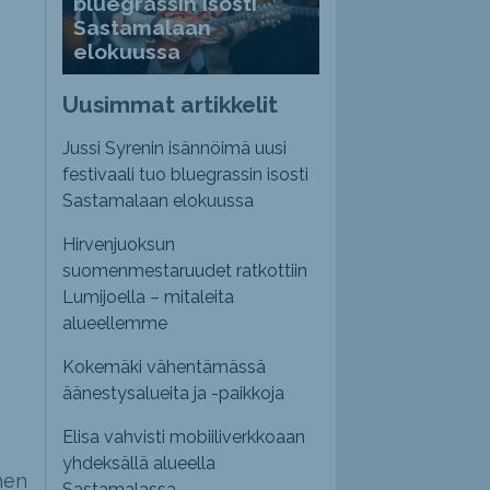
bluegrassin isosti
Sastamalaan
elokuussa
Uusimmat artikkelit
Jussi Syrenin isännöimä uusi
festivaali tuo bluegrassin isosti
Sastamalaan elokuussa
Hirvenjuoksun
suomenmestaruudet ratkottiin
Lumijoella – mitaleita
alueellemme
Kokemäki vähentämässä
äänestysalueita ja -paikkoja
Elisa vahvisti mobiiliverkkoaan
yhdeksällä alueella
nen
Sastamalassa