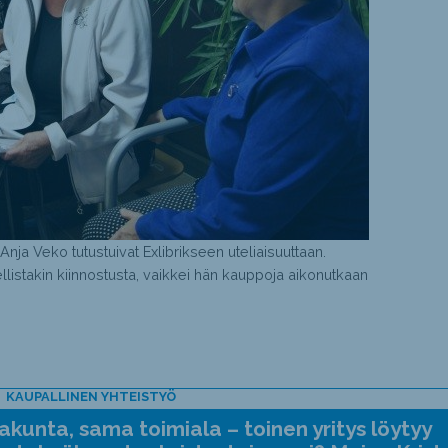
 Anja Veko tutustuivat Exlibrikseen uteliaisuuttaan.
llistakin kiinnostusta, vaikkei hän kauppoja aikonutkaan
KAUPALLINEN YHTEISTYÖ
kunta, sama toimiala – toinen yritys löytyy