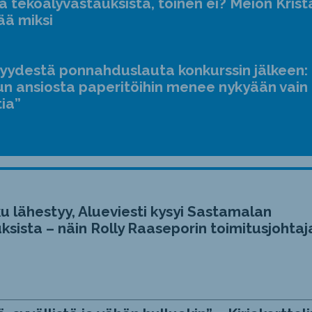
a tekoälyvastauksista, toinen ei? Meion Krist
ää miksi
jyydestä ponnahduslauta konkurssin jälkeen:
n ansiosta paperitöihin menee nykyään vain
tia”
u lähestyy, Alueviesti kysyi Sastamalan
ksista – näin Rolly Raaseporin toimitusjohtaj