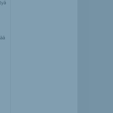
tyä
tää