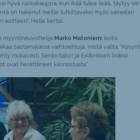
si hyvä ruokakauppa. Kun ikää tulee lisää, täytyy siir
äntä on hakenut meille tutkittavaksi myös sairaalan
 esitteen”, Helle kertoi.
 myyntineuvottelija
Marko Matoniem
i iloitsi
aikaa Sastamalassa vaihtoehtoja, mistä valita. “Kysyn
ehty mukavasti. Senioritalon ja Exlibriksen lisäksi
t ovat herättäneet kiinnostusta.”