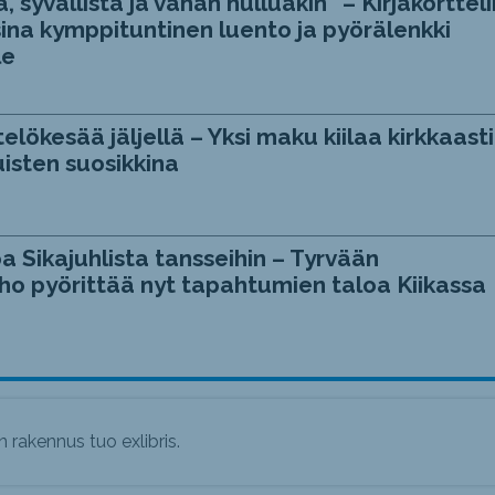
, syvällistä ja vähän hulluakin” – Kirjakortteli
ina kymppituntinen luento ja pyörälenkki
le
telökesää jäljellä – Yksi maku kiilaa kirkkaasti
isten suosikkina
a Sikajuhlista tansseihin – Tyrvään
ho pyörittää nyt tapahtumien taloa Kiikassa
 rakennus tuo exlibris.