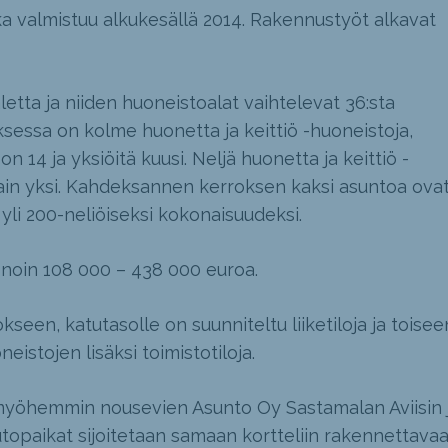
ka valmistuu alkukesällä 2014. Rakennustyöt alkavat
etta ja niiden huoneistoalat vaihtelevat 36:sta
ksessa on kolme huonetta ja keittiö -huoneistoja,
n 14 ja yksiöitä kuusi. Neljä huonetta ja keittiö -
ain yksi. Kahdeksannen kerroksen kaksi asuntoa ova
 yli 200-neliöiseksi kokonaisuudeksi.
 noin 108 000 – 438 000 euroa.
en, katutasolle on suunniteltu liiketiloja ja toisee
stojen lisäksi toimistotiloja.
e myöhemmin nousevien Asunto Oy Sastamalan Aviisin 
topaikat sijoitetaan samaan kortteliin rakennettava