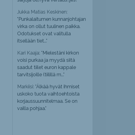
Jukka Matias Keskinen:
"
Punkalaitumen kunnanjohtajan
virka on ollut tuulinen paikka.
Odotukset ovat valitulla
itsellään tiet...
"
Kari Kaaja: "
Mielestäni kirkon
voisi purkaa ja myydä siitä
saadut tiilet euron kappale
tarvitsijoille (tiilillä m...
"
Markiisi: "
Älkää hyvät ihmiset
uskoko tuota vaihtoehtoista
korjaussuunnitelmaa. Se on
vailla pohjaa.
"