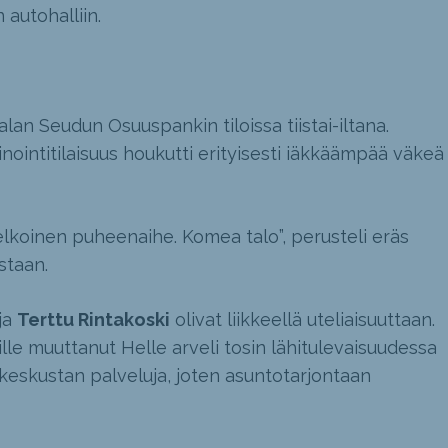
autohalliin.
alan Seudun Osuuspankin tiloissa tiistai-iltana.
intitilaisuus houkutti erityisesti iäkkäämpää väkeä
elkoinen puheenaihe. Komea talo”, perusteli eräs
staan.
ja
Terttu Rintakoski
olivat liikkeellä uteliaisuuttaan.
lle muuttanut Helle arveli tosin lähitulevaisuudessa
eskustan palveluja, joten asuntotarjontaan