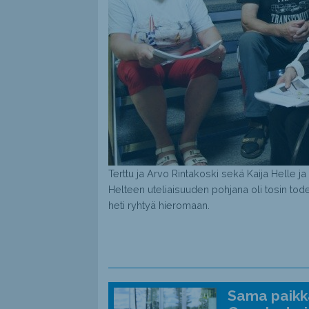
Terttu ja Arvo Rintakoski sekä Kaija Helle ja
Helteen uteliaisuuden pohjana oli tosin tode
heti ryhtyä hieromaan.
Sama paikka