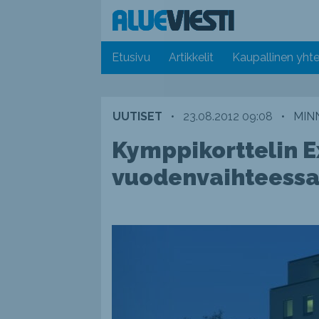
Etusivu
Artikkelit
Kaupallinen yhte
UUTISET
•
23.08.2012 09:08
•
MIN
Kymppikorttelin E
vuodenvaihteess