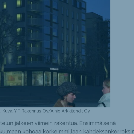
a. Kuva: YIT Rakennus Oy/Aihio Arkkitehdit Oy
telun jälkeen viimein rakentua. Ensimmäisenä
 kulmaan kohoaa korkeimmillaan kahdeksankerroksi