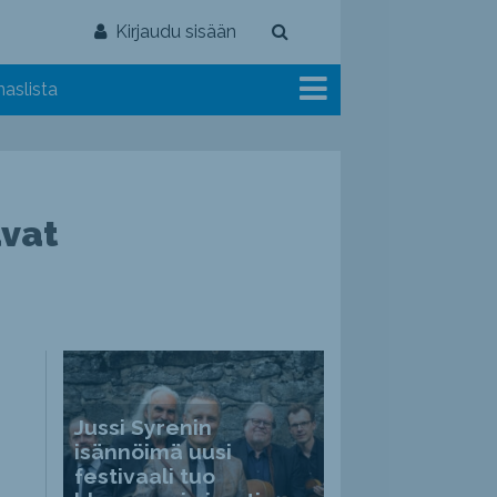
Kirjaudu sisään
aslista
avat
Jussi Syrenin
isännöimä uusi
festivaali tuo