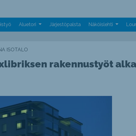
istyö
Aluetori
Järjestöpalsta
Näköislehti
Loun
NA ISOTALO
xlibriksen rakennustyöt alk
a