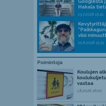
Googlesta j
Hakala tiet
13.7.2026
15:41
Kevytyrittä
”Palkkaguru
viisi minuut
10.6.2026
15:31
Poimintoja
Koulujen alk
koulukuljetu
vastaa
1.8.2026
16:00