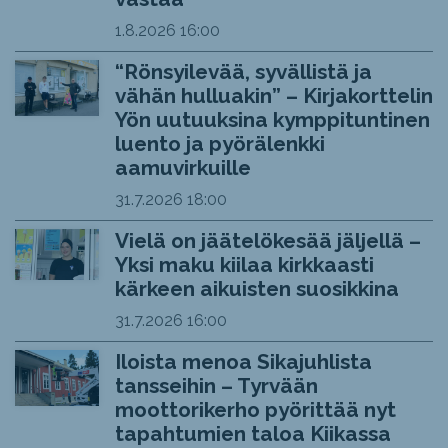
1.8.2026
16:00
“Rönsyilevää, syvällistä ja
vähän hulluakin” – Kirjakorttelin
Yön uutuuksina kymppituntinen
luento ja pyörälenkki
aamuvirkuille
31.7.2026
18:00
Vielä on jäätelökesää jäljellä –
Yksi maku kiilaa kirkkaasti
kärkeen aikuisten suosikkina
31.7.2026
16:00
Iloista menoa Sikajuhlista
tansseihin – Tyrvään
moottorikerho pyörittää nyt
tapahtumien taloa Kiikassa