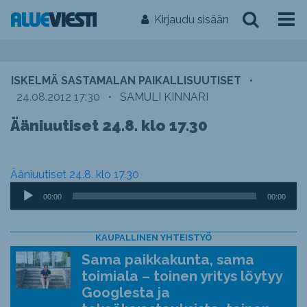
Kirjaudu sisään
ISKELMÄ SASTAMALAN PAIKALLISUUTISET
•
24.08.2012 17:30
•
SAMULI KINNARI
Ääniuutiset 24.8. klo 17.30
Ääniuutiset 24.8. klo 17.30
Äänitoistin
00:00
00:00
KAUPALLINEN YHTEISTYÖ
Sama paikkakunta, sama
toimiala – toinen yritys löytyy
Googlesta ja