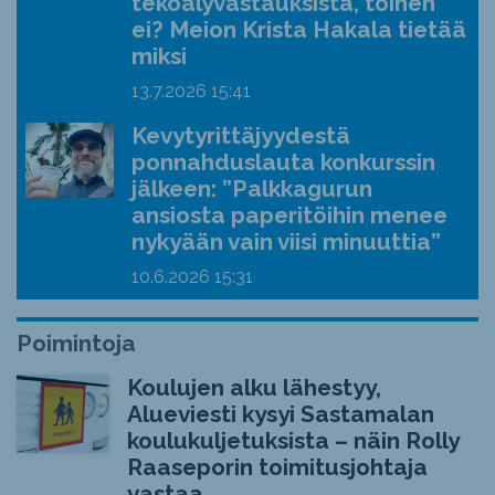
tekoälyvastauksista, toinen
ei? Meion Krista Hakala tietää
miksi
13.7.2026
15:41
Kevytyrittäjyydestä
ponnahduslauta konkurssin
jälkeen: ”Palkkagurun
ansiosta paperitöihin menee
nykyään vain viisi minuuttia”
10.6.2026
15:31
Poimintoja
Koulujen alku lähestyy,
Alueviesti kysyi Sastamalan
koulukuljetuksista – näin Rolly
Raaseporin toimitusjohtaja
vastaa