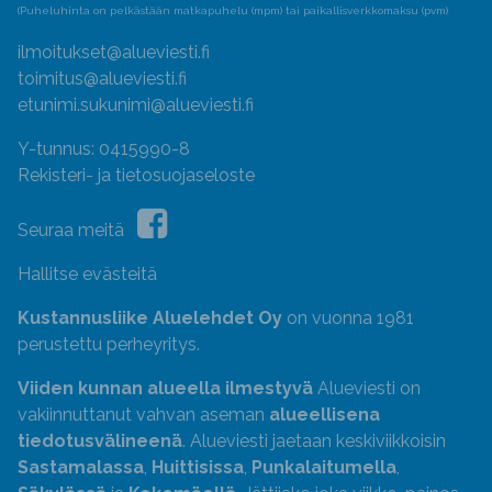
(Puheluhinta on pelkästään matkapuhelu (mpm) tai paikallisverkkomaksu (pvm)
ilmoitukset@alueviesti.fi
toimitus@alueviesti.fi
etunimi.sukunimi@alueviesti.fi
Y-tunnus: 0415990-8
Rekisteri- ja tietosuojaseloste
Seuraa meitä
Hallitse evästeitä
Kustannusliike Aluelehdet Oy
on vuonna 1981
perustettu perheyritys.
Viiden kunnan alueella ilmestyvä
Alueviesti on
vakiinnuttanut vahvan aseman
alueellisena
tiedotusvälineenä
. Alueviesti jaetaan keskiviikkoisin
Sastamalassa
,
Huittisissa
,
Punkalaitumella
,