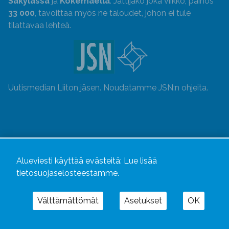
Säkylässä
ja
Kokemäellä
. Jättijako joka viikko, painos
33 000
, tavoittaa myös ne taloudet, johon ei tule
tilattavaa lehteä.
Uutismedian Liiton jäsen. Noudatamme JSN:n ohjeita.
Alueviesti käyttää evästeitä:
Lue lisää
tietosuojaselosteestamme.
Välttämättömät
Asetukset
OK