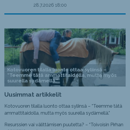
28.7.2026
18:00
Kotovuoren tilalla luonto ottaa syliinsä –
”Teemme tätä ammattitaidolla, mutta myös
suurella sydämellä.”
Uusimmat artikkelit
Kotovuoren tilalla luonto ottaa syliinsä – ”Teemme tätä
ammattitaidolla, mutta myös suurella sydämellä.”
Resurssien vai välittämisen puutetta? – “Toivoisin Pirhan