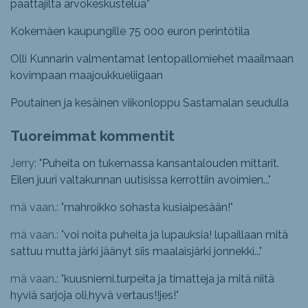
päättäjiltä arvokeskustelua”
Kokemäen kaupungille 75 000 euron perintötila
Olli Kunnarin valmentamat lentopallomiehet maailmaan
kovimpaan maajoukkueliigaan
Poutainen ja kesäinen viikonloppu Sastamalan seudulla
Tuoreimmat kommentit
Jerry: "
Puheita on tukemassa kansantalouden mittarit.
Eilen juuri valtakunnan uutisissa kerrottiin avoimien...
"
mä vaan.: "
mahroikko sohasta kusiaipesään!
"
mä vaan.: "
voi noita puheita ja lupauksia! lupaillaan mitä
sattuu mutta järki jäänyt siis maalaisjärki jonnekki...
"
mä vaan.: "
kuusniemi.turpeita ja timatteja ja mitä niitä
hyviä sarjoja oli,hyvä vertaus!!jes!
"