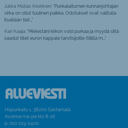
Jukka Matias Keskinen: "
Punkalaitumen kunnanjohtajan
virka on ollut tuulinen paikka. Odotukset ovat valitulla
itsellään tiet...
"
Kari Kaaja: "
Mielestäni kirkon voisi purkaa ja myydä siitä
saadut tiilet euron kappale tarvitsijoille (tiilillä m...
"
Hopunkatu 1, 38200 Sastamala
Avoinna ma-pe klo 8-16
p. 010 229 0400