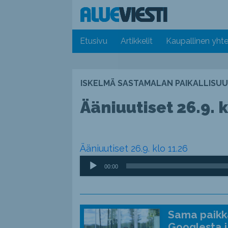
Etusivu
Artikkelit
Kaupallinen yhte
ISKELMÄ SASTAMALAN PAIKALLISUU
Ääniuutiset 26.9. k
Ääniuutiset 26.9. klo 11.26
Äänitoistin
00:00
Sama paikka
Googlesta j