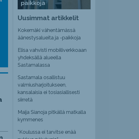
paikkoja
nvoimakkuutta
emmaksi
Uusimmat artikkelit
emmäksi.
Kokemäki vähentämässä
äänestysalueita ja -paikkoja
Elisa vahvisti mobiiliverkkoaan
yhdeksällä alueella
Sastamalassa
Sastamala osallistuu
valmiusharjoitukseen,
kansalaisia ei tosiasiallisesti
a
siirretä
Maija Sianoja pitkällä matkalla
kymmenes
”Koulussa ei tarvitse enää
n