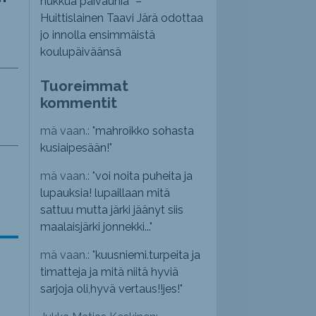
nukkua päiväunia” –
Huittislainen Taavi Järä odottaa
jo innolla ensimmäistä
koulupäiväänsä
Tuoreimmat
kommentit
mä vaan.: "
mahroikko sohasta
kusiaipesään!
"
mä vaan.: "
voi noita puheita ja
lupauksia! lupaillaan mitä
sattuu mutta järki jäänyt siis
maalaisjärki jonnekki...
"
mä vaan.: "
kuusniemi.turpeita ja
timatteja ja mitä niitä hyviä
sarjoja oli,hyvä vertaus!!jes!
"