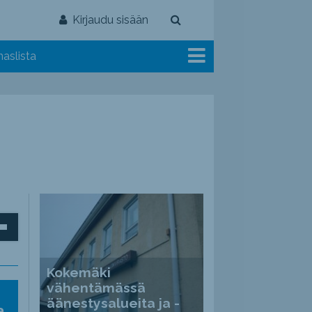
Kirjaudu sisään
aslista
inäppäimillä
Kokemäki
vähentämässä
ät
äänestysalueita ja -
a