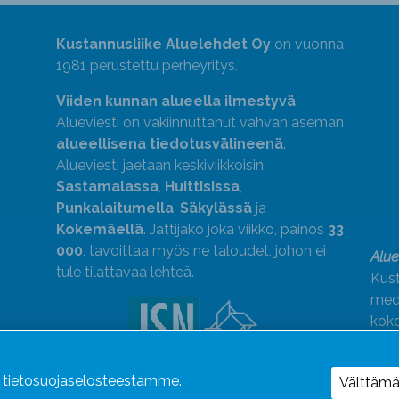
Kustannusliike Aluelehdet Oy
on vuonna
1981 perustettu perheyritys.
Viiden kunnan alueella ilmestyvä
Alueviesti on vakiinnuttanut vahvan aseman
alueellisena tiedotusvälineenä
.
Alueviesti jaetaan keskiviikkoisin
Sastamalassa
,
Huittisissa
,
Punkalaitumella
,
Säkylässä
ja
Kokemäellä
. Jättijako joka viikko, painos
33
000
, tavoittaa myös ne taloudet, johon ei
Alue
tule tilattavaa lehteä.
Kust
medi
kok
Alue
ä tietosuojaselosteestamme.
Uutismedian Liiton jäsen. Noudatamme
Välttäm