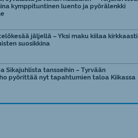
ina kymppituntinen luento ja pyörälenkki
le
telökesää jäljellä – Yksi maku kiilaa kirkkaasti
isten suosikkina
a Sikajuhlista tansseihin – Tyrvään
ho pyörittää nyt tapahtumien taloa Kiikassa