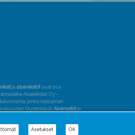
viesti
ja
alueviesti.fi
ovat osa
annusliike Aluelehdet Oy –
akonsernia, jonka tarjoaman
onaisuuden täydentävät
Alueradiot
ja
paino
ättömät
Asetukset
OK