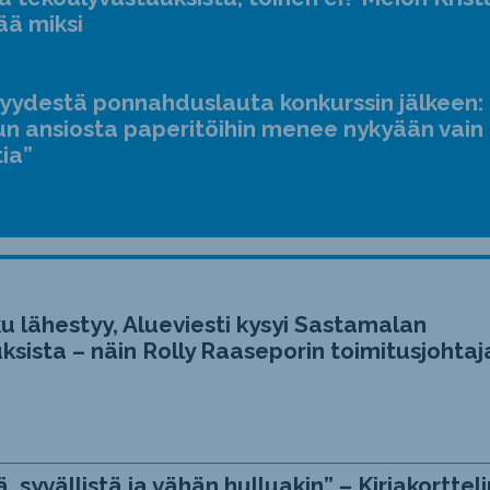
ääne
ää miksi
suur
ja
jyydestä ponnahduslauta konkurssin jälkeen:
pien
n ansiosta paperitöihin menee nykyään vain
tia”
u lähestyy, Alueviesti kysyi Sastamalan
ksista – näin Rolly Raaseporin toimitusjohtaj
, syvällistä ja vähän hulluakin” – Kirjakortteli