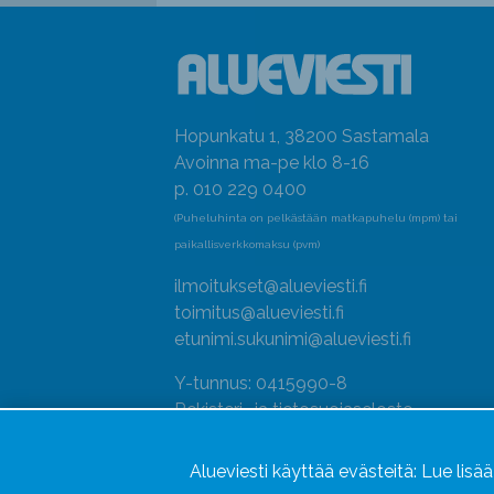
Hopunkatu 1, 38200 Sastamala
Avoinna ma-pe klo 8-16
p. 010 229 0400
(Puheluhinta on pelkästään matkapuhelu (mpm) tai
paikallisverkkomaksu (pvm)
ilmoitukset@alueviesti.fi
toimitus@alueviesti.fi
etunimi.sukunimi@alueviesti.fi
Y-tunnus: 0415990-8
Rekisteri- ja tietosuojaseloste
Seuraa meitä
Alueviesti käyttää evästeitä:
Lue lisä