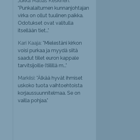
Jukka Matias Keskinen:
"
Punkalaitumen kunnanjohtajan
virka on ollut tuulinen paikka.
Odotukset ovat valitulla
itsellään tiet...
"
Kari Kaaja: "
Mielestäni kirkon
voisi purkaa ja myydä siitä
saadut tiilet euron kappale
tarvitsijoille (tiilillä m...
"
Markiisi: "
Älkää hyvät ihmiset
uskoko tuota vaihtoehtoista
korjaussuunnitelmaa. Se on
vailla pohjaa.
"