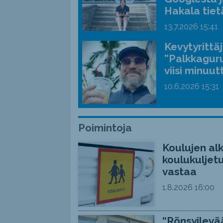
Hakala tiet
13.7.2026
15:41
Kevytyrittä
”Palkkaguru
viisi minuut
10.6.2026
15:31
Poimintoja
Koulujen alk
koulukuljetu
vastaa
1.8.2026
16:00
“Rönsyilevää