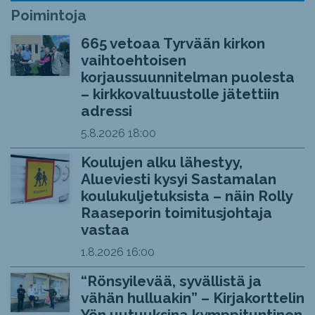
Poimintoja
665 vetoaa Tyrvään kirkon
vaihtoehtoisen
korjaussuunnitelman puolesta
– kirkkovaltuustolle jätettiin
adressi
5.8.2026
18:00
Koulujen alku lähestyy,
Alueviesti kysyi Sastamalan
koulukuljetuksista – näin Rolly
Raaseporin toimitusjohtaja
vastaa
1.8.2026
16:00
“Rönsyilevää, syvällistä ja
vähän hulluakin” – Kirjakorttelin
Yön uutuuksina kymppituntinen