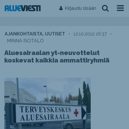
Kirjaudu sisään
AJANKOHTAISTA, UUTISET
•
12.10.2012 16:37
•
MINNA ISOTALO
Aluesairaalan yt-neuvottelut
koskevat kaikkia ammattiryhmiä