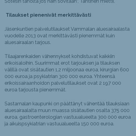
Sotesin taholta jos näin sovitaan”, Tähtinen miettii.
Tilaukset pienenivät merkittävästi
Jäsenkuntien palvelutilaukset Vammalan aluesairaalasta
vuodelle 2013 ovat merkittävästi pienemmät kuin
aluesairaalan tarjous.
Tilaajarenkaiden vähennykset kohdistuvat kaikkiin
erikoisaloihin. Suurimmat erot tarjouksen ja tilauksen
välillä ovat sisätautien 1,2 miljoonaa euroa, kirurgian 600
000 euroa ja psykiatrian 300 000 euroa. Yhteensä
erikoissairaanhoidon palvelutilaukset ovat 2 197 000
euroa tarjousta pienemmät.
Sastamalan kaupunki on päättänyt vähentää tilauksiaan
aluesairaalalta muun muassa sisätautien osalta 375 000
euroa, gastroenterologian vastuualueelta 300 000 euroa
ja aikuispsykiatrian vastuualueelta 150 000 euroa.