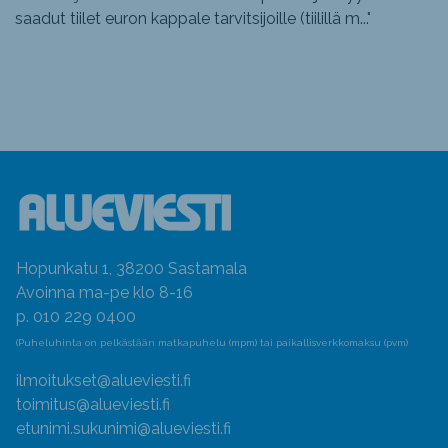
saadut tiilet euron kappale tarvitsijoille (tiilillä m...
"
Hopunkatu 1, 38200 Sastamala
Avoinna ma-pe klo 8-16
p. 010 229 0400
(Puheluhinta on pelkästään matkapuhelu (mpm) tai paikallisverkkomaksu (pvm)
ilmoitukset@alueviesti.fi
toimitus@alueviesti.fi
etunimi.sukunimi@alueviesti.fi