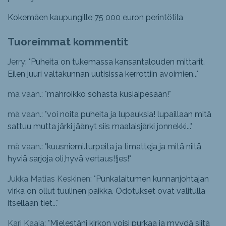
Kokemäen kaupungille 75 000 euron perintötila
Tuoreimmat kommentit
Jerry: "
Puheita on tukemassa kansantalouden mittarit.
Eilen juuri valtakunnan uutisissa kerrottiin avoimien...
"
mä vaan.: "
mahroikko sohasta kusiaipesään!
"
mä vaan.: "
voi noita puheita ja lupauksia! lupaillaan mitä
sattuu mutta järki jäänyt siis maalaisjärki jonnekki...
"
mä vaan.: "
kuusniemi.turpeita ja timatteja ja mitä niitä
hyviä sarjoja oli,hyvä vertaus!!jes!
"
Jukka Matias Keskinen: "
Punkalaitumen kunnanjohtajan
virka on ollut tuulinen paikka. Odotukset ovat valitulla
itsellään tiet...
"
Kari Kaaja: "
Mielestäni kirkon voisi purkaa ja myydä siitä