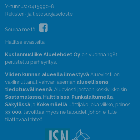
Y-tunnus: 0415990-8
Rekisteri- ja tietosuojaseloste
Seuraa meitä
Hallitse evästeitä
Kustannusliike Aluelehdet Oy
on vuonna 1981
perustettu perheyritys.
Viiden kunnan alueella ilmestyvä
Alueviesti on
vakiinnuttanut vahvan aseman
alueellisena
tiedotusvälineenä
. Alueviesti jaetaan keskiviikkoisin
Sastamalassa
,
Huittisissa
,
Punkalaitumella
,
Säkylässä
ja
Kokemäellä
. Jättijako joka viikko, painos
33 000
, tavoittaa myös ne taloudet, johon ei tule
tilattavaa lehteä.