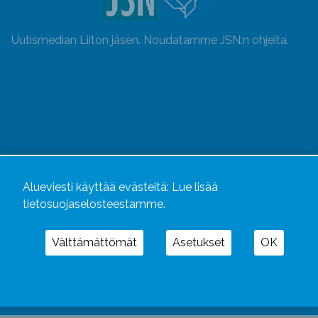
Uutismedian Liiton jäsen. Noudatamme JSN:n ohjeita.
Alueviesti käyttää evästeitä:
Lue lisää
tietosuojaselosteestamme.
Alueviesti
ja
alueviesti.fi
ovat osa Kustannusliike
Välttämättömät
Asetukset
OK
Aluelehdet Oy – mediakonsernia, jonka tarjoaman
kokonaisuuden täydentävät
Alueradiot
ja
Aluepaino