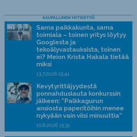
KAUPALLINEN YHTEISTYÖ
Sama paikkakunta, sama
toimiala – toinen yritys löytyy
Googlesta ja
tekoälyvastauksista, toinen
ei? Meion Krista Hakala tietää
miksi
13.7.2026
15:41
Kevytyrittäjyydestä
ponnahduslauta konkurssin
jälkeen: ”Palkkagurun
ansiosta paperitöihin menee
nykyään vain viisi minuuttia”
10.6.2026
15:31