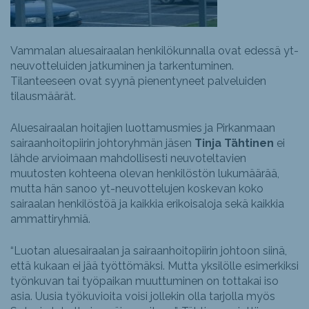
Vammalan aluesairaalan henkilökunnalla ovat edessä yt-
neuvotteluiden jatkuminen ja tarkentuminen.
Tilanteeseen ovat syynä pienentyneet palveluiden
tilausmäärät.
Aluesairaalan hoitajien luottamusmies ja Pirkanmaan
sairaanhoitopiirin johtoryhmän jäsen
Tinja Tähtinen
ei
lähde arvioimaan mahdollisesti neuvoteltavien
muutosten kohteena olevan henkilöstön lukumäärää,
mutta hän sanoo yt-neuvottelujen koskevan koko
sairaalan henkilöstöä ja kaikkia erikoisaloja sekä kaikkia
ammattiryhmiä.
“Luotan aluesairaalan ja sairaanhoitopiirin johtoon siinä,
että kukaan ei jää työttömäksi. Mutta yksilölle esimerkiksi
työnkuvan tai työpaikan muuttuminen on tottakai iso
asia. Uusia työkuvioita voisi jollekin olla tarjolla myös