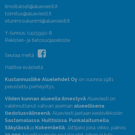
ilmoitukset@alueviesti.fi
toimitus@alueviesti.fi
etunimi.sukunimi@alueviesti.fi
Y-tunnus: 0415990-8
Rekisteri- ja tietosuojaseloste
Seuraa meitä
Hallitse evästeitä
Kustannusliike Aluelehdet Oy
on vuonna 1981
perustettu perheyritys.
Viiden kunnan alueella ilmestyvä
Alueviesti on
vakiinnuttanut vahvan aseman
alueellisena
tiedotusvälineenä
. Alueviesti jaetaan keskiviikkoisin
Sastamalassa
,
Huittisissa
,
Punkalaitumella
,
Säkylässä
ja
Kokemäellä
. Jättijako joka viikko, painos
33 000
, tavoittaa myös ne taloudet, johon ei tule