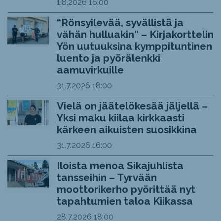
1.8.2026
16:00
“Rönsyilevää, syvällistä ja
vähän hulluakin” – Kirjakorttelin
Yön uutuuksina kymppituntinen
luento ja pyörälenkki
aamuvirkuille
31.7.2026
18:00
Vielä on jäätelökesää jäljellä –
Yksi maku kiilaa kirkkaasti
kärkeen aikuisten suosikkina
31.7.2026
16:00
Iloista menoa Sikajuhlista
tansseihin – Tyrvään
moottorikerho pyörittää nyt
tapahtumien taloa Kiikassa
28.7.2026
18:00