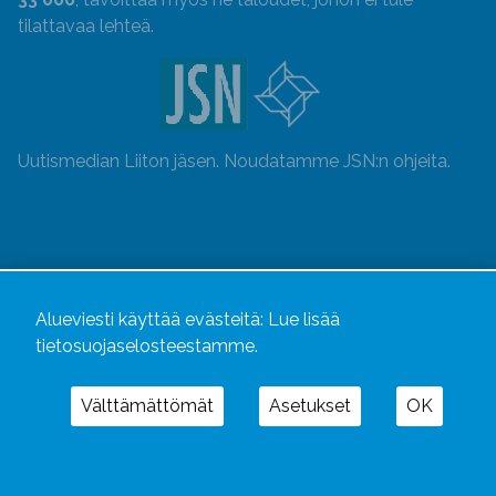
tilattavaa lehteä.
Uutismedian Liiton jäsen. Noudatamme JSN:n ohjeita.
Alueviesti käyttää evästeitä:
Lue lisää
tietosuojaselosteestamme.
Välttämättömät
Asetukset
OK
Alueviesti
ja
alueviesti.fi
ovat osa Kustannusliike