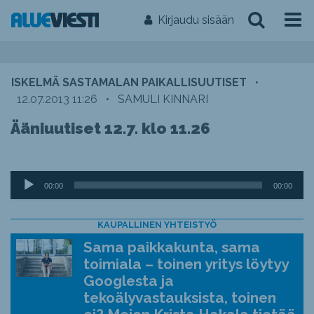
Kirjaudu sisään
ISKELMÄ SASTAMALAN PAIKALLISUUTISET
•
12.07.2013 11:26
•
SAMULI KINNARI
Ääniuutiset 12.7. klo 11.26
Äänitoistin
00:00
00:00
KAUPALLINEN YHTEISTYÖ
Sama paikkakunta, sama
toimiala – toinen yritys löytyy
Googlesta ja
tekoälyvastauksista, toinen