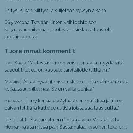
Esitys: Kiikan Niittyvilla suljetaan syksyn aikana
665 vetoaa Tyrvään kirkon vaihtoehtoisen
korjaussuunnitelman puolesta – kirkkovaltuustolle
jätettiin adressi
Tuoreimmat kommentit
Kari Kaaja: "
Mielestäni kirkon voisi purkaa ja myydä siitä
saadut tiilet euron kappale tarvitsijoille (tiilillä m...
"
Markiisi: "
Älkää hyvät ihmiset uskoko tuota vaihtoehtoista
korjaussuunnitelmaa. Se on vailla pohjaa.
"
mä vaan.: "
jerry kertaa ala/yläasteen matikkaa ja lukee
päivän lehtiä ja kattelee uutisia joista saa taas uutta...
"
Kirsti Lahti: "
Sastamala on niin laaja alue. Voisi aluetta
hieman rajata missä päin Sastamalaa. kyseinen teko on...
"