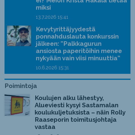
ei? Meion Krista Hakala tietää
miksi
13.7.2026
15:41
Kevytyrittäjyydestä
ponnahduslauta konkurssin
jälkeen: ”Palkkagurun
ansiosta paperitöihin menee
nykyään vain viisi minuuttia”
10.6.2026
15:31
Poimintoja
Koulujen alku lähestyy,
Alueviesti kysyi Sastamalan
koulukuljetuksista – näin Rolly
Raaseporin toimitusjohtaja
vastaa