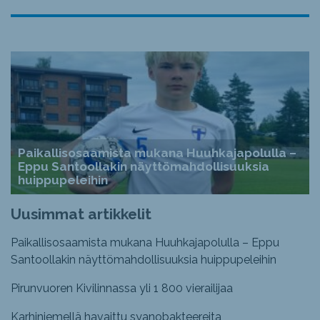
Paikallisosaamista mukana Huuhkajapolulla –
Eppu Santoollakin näyttömahdollisuuksia
huippupeleihin
Uusimmat artikkelit
Paikallisosaamista mukana Huuhkajapolulla – Eppu
Santoollakin näyttömahdollisuuksia huippupeleihin
Pirunvuoren Kivilinnassa yli 1 800 vierailijaa
Karhiniemellä havaittu syanobakteereita