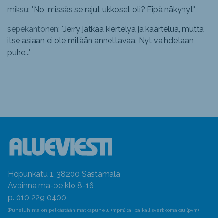
miksu: "
No, missäs se rajut ukkoset oli? Eipä näkynyt
"
sepekantonen: "
Jerry jatkaa kiertelyä ja kaartelua, mutta
itse asiaan ei ole mitään annettavaa. Nyt vaihdetaan
puhe...
"
Hopunkatu 1, 38200 Sastamala
Avoinna ma-pe klo 8-16
p. 010 229 0400
(Puheluhinta on pelkästään matkapuhelu (mpm) tai paikallisverkkomaksu (pvm)