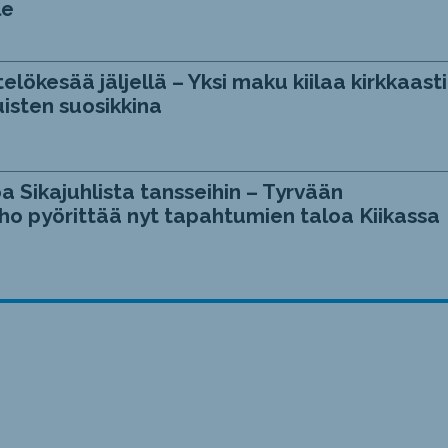
le
telökesää jäljellä – Yksi maku kiilaa kirkkaasti
isten suosikkina
a Sikajuhlista tansseihin – Tyrvään
ho pyörittää nyt tapahtumien taloa Kiikassa