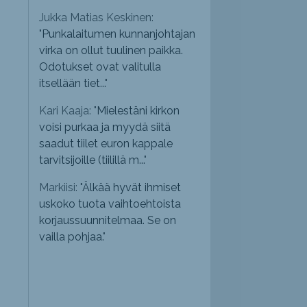
Jukka Matias Keskinen:
"
Punkalaitumen kunnanjohtajan
virka on ollut tuulinen paikka.
Odotukset ovat valitulla
itsellään tiet...
"
Kari Kaaja: "
Mielestäni kirkon
voisi purkaa ja myydä siitä
saadut tiilet euron kappale
tarvitsijoille (tiilillä m...
"
Markiisi: "
Älkää hyvät ihmiset
uskoko tuota vaihtoehtoista
korjaussuunnitelmaa. Se on
vailla pohjaa.
"