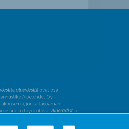
viesti
ja
alueviesti.fi
ovat osa
annusliike Aluelehdet Oy –
akonsernia, jonka tarjoaman
onaisuuden täydentävät
Alueradiot
ja
paino