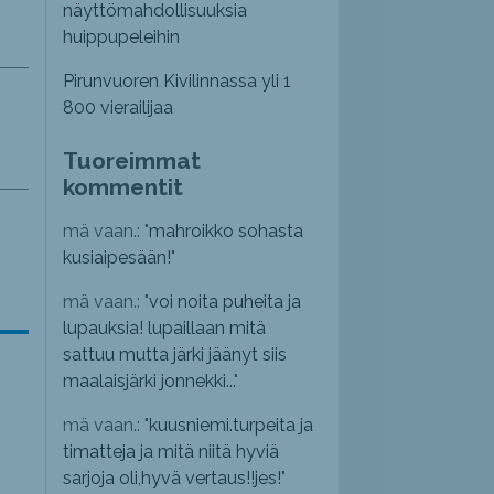
näyttömahdollisuuksia
huippupeleihin
Pirunvuoren Kivilinnassa yli 1
800 vierailijaa
Tuoreimmat
kommentit
mä vaan.: "
mahroikko sohasta
kusiaipesään!
"
mä vaan.: "
voi noita puheita ja
lupauksia! lupaillaan mitä
sattuu mutta järki jäänyt siis
maalaisjärki jonnekki...
"
mä vaan.: "
kuusniemi.turpeita ja
timatteja ja mitä niitä hyviä
sarjoja oli,hyvä vertaus!!jes!
"