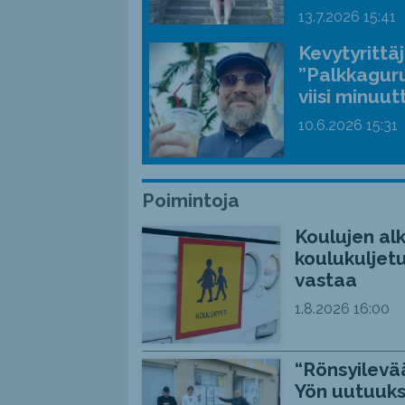
13.7.2026
15:41
Kevytyrittä
”Palkkaguru
viisi minuut
10.6.2026
15:31
Poimintoja
Koulujen alk
koulukuljetu
vastaa
1.8.2026
16:00
“Rönsyilevää
Yön uutuuks