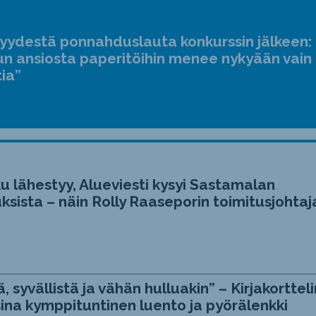
suur
ja
jyydestä ponnahduslauta konkurssin jälkeen:
pien
n ansiosta paperitöihin menee nykyään vain
tia”
u lähestyy, Alueviesti kysyi Sastamalan
ksista – näin Rolly Raaseporin toimitusjohtaj
, syvällistä ja vähän hulluakin” – Kirjakortteli
ina kymppituntinen luento ja pyörälenkki