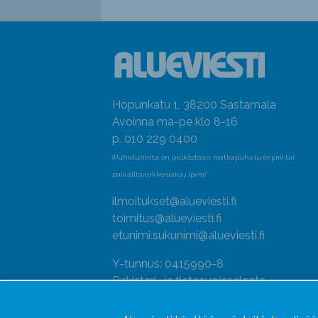
Hopunkatu 1, 38200 Sastamala
Avoinna ma-pe klo 8-16
p. 010 229 0400
(Puheluhinta on pelkästään matkapuhelu (mpm) tai
paikallisverkkomaksu (pvm)
ilmoitukset@alueviesti.fi
toimitus@alueviesti.fi
etunimi.sukunimi@alueviesti.fi
Y-tunnus: 0415990-8
Rekisteri- ja tietosuojaseloste
Seuraa meitä