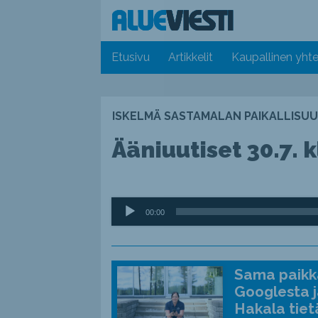
Etusivu
Artikkelit
Kaupallinen yhte
ISKELMÄ SASTAMALAN PAIKALLISUU
Ääniuutiset 30.7. k
Äänitoistin
00:00
Sama paikka
Googlesta j
Hakala tiet