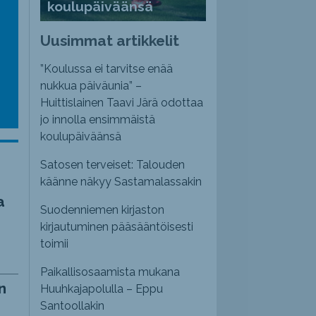
koulupäiväänsä
emmaksi
Uusimmat artikkelit
emmäksi.
”Koulussa ei tarvitse enää
nukkua päiväunia” –
Huittislainen Taavi Järä odottaa
jo innolla ensimmäistä
koulupäiväänsä
Satosen terveiset: Talouden
käänne näkyy Sastamalassakin
a
Suodenniemen kirjaston
kirjautuminen pääsääntöisesti
toimii
Paikallisosaamista mukana
n
Huuhkajapolulla – Eppu
Santoollakin