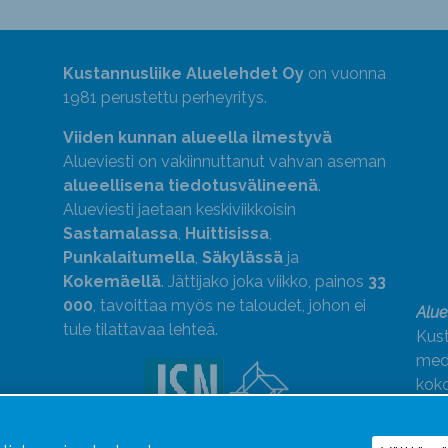
Kustannusliike Aluelehdet Oy
on vuonna
1981 perustettu perheyritys.
Viiden kunnan alueella ilmestyvä
Alueviesti on vakiinnuttanut vahvan aseman
alueellisena tiedotusvälineenä
.
Alueviesti jaetaan keskiviikkoisin
Sastamalassa
,
Huittisissa
,
Punkalaitumella
,
Säkylässä
ja
Kokemäellä
. Jättijako joka viikko, painos
33
000
, tavoittaa myös ne taloudet, johon ei
Alue
tule tilattavaa lehteä.
Kust
medi
kok
Alue