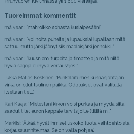
Pirunvuoren Kivilinnassa yli 1 800 vierailijaa
Tuoreimmat kommentit
mä vaan.: "
mahroikko sohasta kusiaipesään!
"
mä vaan.: "
voi noita puheita ja lupauksia! lupaillaan mitä
sattuu mutta järki jäänyt siis maalaisjärki jonnekki...
"
mä vaan.: "
kuusniemi.turpeita ja timatteja ja mitä niitä
hyviä sarjoja oli,hyvä vertaus!!jes!
"
Jukka Matias Keskinen: "
Punkalaitumen kunnanjohtajan
virka on ollut tuulinen paikka. Odotukset ovat valitulla
itsellään tiet...
"
Kari Kaaja: "
Mielestäni kirkon voisi purkaa ja myydä siitä
saadut tiilet euron kappale tarvitsijoille (tiilillä m...
"
Markiisi: "
Älkää hyvät ihmiset uskoko tuota vaihtoehtoista
korjaussuunnitelmaa. Se on vailla pohjaa.
"