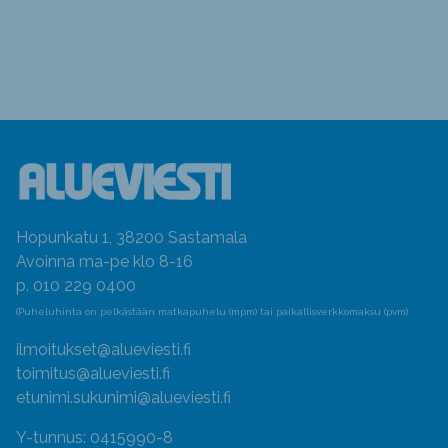
Hopunkatu 1, 38200 Sastamala
Avoinna ma-pe klo 8-16
p. 010 229 0400
(Puheluhinta on pelkästään matkapuhelu (mpm) tai paikallisverkkomaksu (pvm)
ilmoitukset@alueviesti.fi
toimitus@alueviesti.fi
etunimi.sukunimi@alueviesti.fi
Y-tunnus: 0415990-8