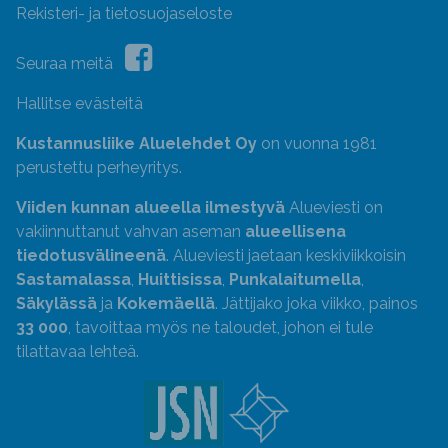
Rekisteri- ja tietosuojaseloste
Seuraa meitä
Hallitse evästeitä
Kustannusliike Aluelehdet Oy
on vuonna 1981
perustettu perheyritys.
Viiden kunnan alueella ilmestyvä
Alueviesti on
vakiinnuttanut vahvan aseman
alueellisena
tiedotusvälineenä
. Alueviesti jaetaan keskiviikkoisin
Sastamalassa
,
Huittisissa
,
Punkalaitumella
,
Säkylässä
ja
Kokemäellä
. Jättijako joka viikko, painos
33 000
, tavoittaa myös ne taloudet, johon ei tule
tilattavaa lehteä.