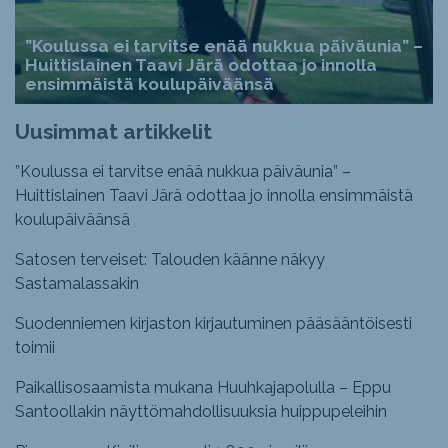
”Koulussa ei tarvitse enää nukkua päiväunia” –
Huittislainen Taavi Järä odottaa jo innolla
ensimmäistä koulupäiväänsä
Uusimmat artikkelit
”Koulussa ei tarvitse enää nukkua päiväunia” –
Huittislainen Taavi Järä odottaa jo innolla ensimmäistä
koulupäiväänsä
Satosen terveiset: Talouden käänne näkyy
Sastamalassakin
Suodenniemen kirjaston kirjautuminen pääsääntöisesti
toimii
Paikallisosaamista mukana Huuhkajapolulla – Eppu
Santoollakin näyttömahdollisuuksia huippupeleihin