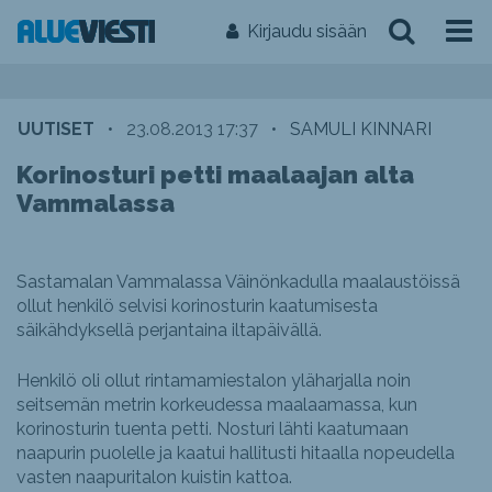
Kirjaudu sisään
UUTISET
•
23.08.2013 17:37
•
SAMULI KINNARI
Korinosturi petti maalaajan alta
Vammalassa
Sastamalan Vammalassa Väinönkadulla maalaustöissä
ollut henkilö selvisi korinosturin kaatumisesta
säikähdyksellä perjantaina iltapäivällä.
Henkilö oli ollut rintamamiestalon yläharjalla noin
seitsemän metrin korkeudessa maalaamassa, kun
korinosturin tuenta petti. Nosturi lähti kaatumaan
naapurin puolelle ja kaatui hallitusti hitaalla nopeudella
vasten naapuritalon kuistin kattoa.