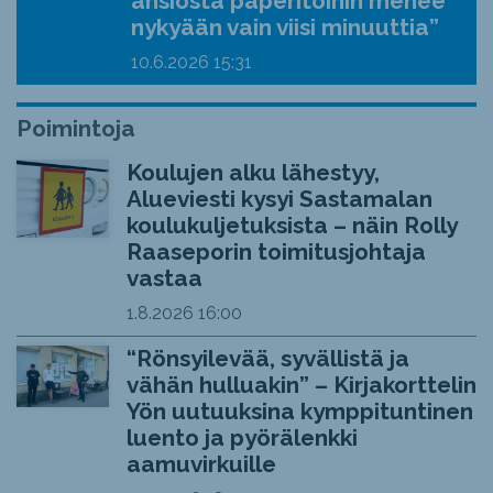
ansiosta paperitöihin menee
nykyään vain viisi minuuttia”
10.6.2026
15:31
Poimintoja
Koulujen alku lähestyy,
Alueviesti kysyi Sastamalan
koulukuljetuksista – näin Rolly
Raaseporin toimitusjohtaja
vastaa
1.8.2026
16:00
“Rönsyilevää, syvällistä ja
vähän hulluakin” – Kirjakorttelin
Yön uutuuksina kymppituntinen
luento ja pyörälenkki
aamuvirkuille