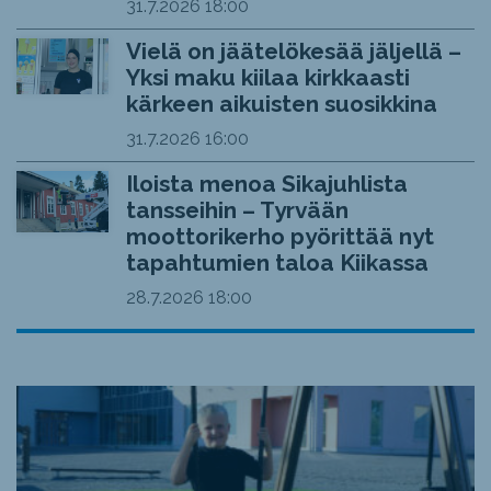
31.7.2026
18:00
Vielä on jäätelökesää jäljellä –
Yksi maku kiilaa kirkkaasti
kärkeen aikuisten suosikkina
31.7.2026
16:00
Iloista menoa Sikajuhlista
tansseihin – Tyrvään
moottorikerho pyörittää nyt
tapahtumien taloa Kiikassa
28.7.2026
18:00