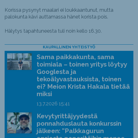
Korissa pysynyt maalari ei loukkaantunut, mutta
palokunta kävi auttamassa hänet korista pois.
Hälytys tapahtuneesta tuli noin kello 16.30.
KAUPALLINEN YHTEISTYÖ
Sama paikkakunta, sama
toimiala – toinen yritys löytyy
Googlesta ja
tekoälyvastauksista, toinen
ei? Meion Krista Hakala tietää
miksi
13.7.2026
15:41
Kevytyrittäjyydestä
ponnahduslauta konkurssin
jälkeen: ”Palkkagurun