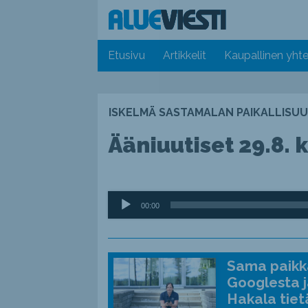
Etusivu
Artikkelit
Kaupallinen yhte
ISKELMÄ SASTAMALAN PAIKALLISUU
Ääniuutiset 29.8. k
Äänitoistin
00:00
Sama paikka
Googlesta j
Hakala tiet