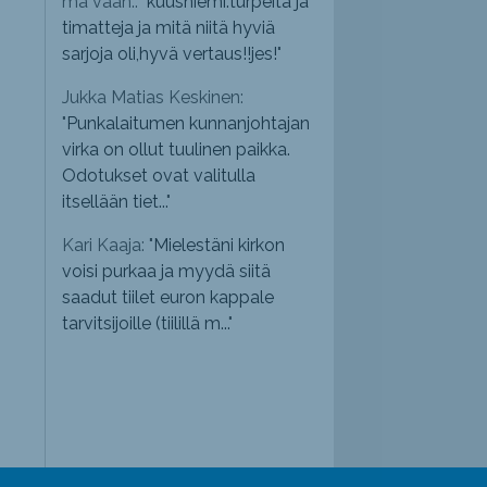
mä vaan.: "
kuusniemi.turpeita ja
timatteja ja mitä niitä hyviä
sarjoja oli,hyvä vertaus!!jes!
"
Jukka Matias Keskinen:
"
Punkalaitumen kunnanjohtajan
virka on ollut tuulinen paikka.
Odotukset ovat valitulla
itsellään tiet...
"
Kari Kaaja: "
Mielestäni kirkon
voisi purkaa ja myydä siitä
saadut tiilet euron kappale
tarvitsijoille (tiilillä m...
"