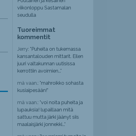
Poutainen ja kesäinen
viikonloppu Sastamalan
seudulla
Tuoreimmat
kommentit
Jerry: "
Puheita on tukemassa
kansantalouden mittarit. Eilen
juuri valtakunnan uutisissa
kerrottiin avoimien...
"
mä vaan.: "
mahroikko sohasta
kusiaipesään!
"
mä vaan.: "
voi noita puheita ja
lupauksia! lupaillaan mitä
sattuu mutta järki jäänyt siis
maalaisjärki jonnekki...
"