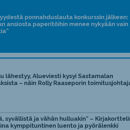
suur
ja
jyydestä ponnahduslauta konkurssin jälkeen:
pien
n ansiosta paperitöihin menee nykyään vain
tia”
u lähestyy, Alueviesti kysyi Sastamalan
ksista – näin Rolly Raaseporin toimitusjohtaj
, syvällistä ja vähän hulluakin” – Kirjakortteli
ina kymppituntinen luento ja pyörälenkki