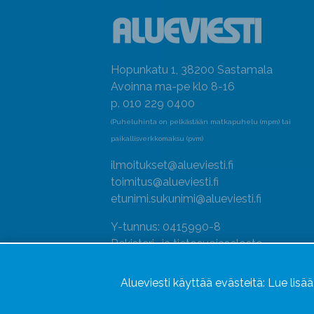
Hopunkatu 1, 38200 Sastamala
Avoinna ma-pe klo 8-16
p. 010 229 0400
(Puheluhinta on pelkästään matkapuhelu (mpm) tai
paikallisverkkomaksu (pvm)
ilmoitukset@alueviesti.fi
toimitus@alueviesti.fi
etunimi.sukunimi@alueviesti.fi
Y-tunnus: 0415990-8
Rekisteri- ja tietosuojaseloste
Seuraa meitä
Alueviesti käyttää evästeitä:
Lue lisä
Hallitse evästeitä