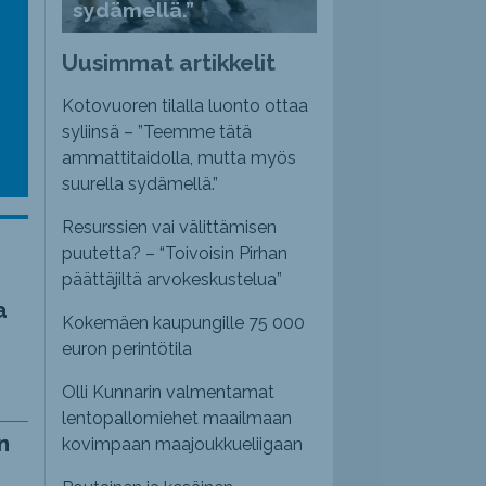
sydämellä.”
emmaksi
Uusimmat artikkelit
emmäksi.
Kotovuoren tilalla luonto ottaa
syliinsä – ”Teemme tätä
ammattitaidolla, mutta myös
suurella sydämellä.”
Resurssien vai välittämisen
puutetta? – “Toivoisin Pirhan
päättäjiltä arvokeskustelua”
a
Kokemäen kaupungille 75 000
euron perintötila
Olli Kunnarin valmentamat
lentopallomiehet maailmaan
n
kovimpaan maajoukkueliigaan