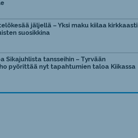
le
telökesää jäljellä – Yksi maku kiilaa kirkkaasti
isten suosikkina
a Sikajuhlista tansseihin – Tyrvään
ho pyörittää nyt tapahtumien taloa Kiikassa