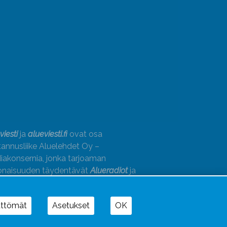
viesti
ja
alueviesti.fi
ovat osa
annusliike Aluelehdet Oy –
akonsernia, jonka tarjoaman
onaisuuden täydentävät
Alueradiot
ja
paino
ättömät
Asetukset
OK