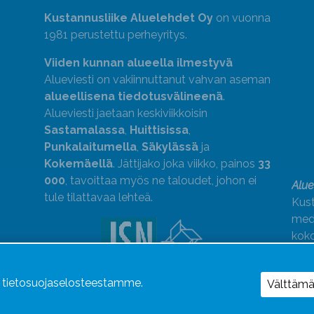
Kustannusliike Aluelehdet Oy
on vuonna
1981 perustettu perheyritys.
Viiden kunnan alueella ilmestyvä
Alueviesti on vakiinnuttanut vahvan aseman
alueellisena tiedotusvälineenä
.
Alueviesti jaetaan keskiviikkoisin
Sastamalassa
,
Huittisissa
,
Punkalaitumella
,
Säkylässä
ja
Kokemäellä
. Jättijako joka viikko, painos
33
000
, tavoittaa myös ne taloudet, johon ei
Alue
tule tilattavaa lehteä.
Kust
medi
kok
Alue
ä tietosuojaselosteestamme.
Uutismedian Liiton jäsen. Noudatamme
Välttäm
JSN:n ohjeita.