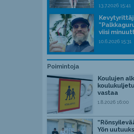
13.7.2026
15:41
Kevytyrittä
”Palkkaguru
viisi minuut
10.6.2026
15:31
Poimintoja
Koulujen alk
koulukuljetu
vastaa
1.8.2026
16:00
“Rönsyilevää
Yön uutuuks