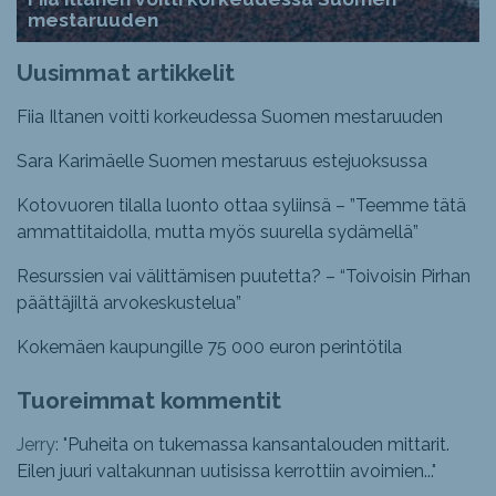
mestaruuden
Uusimmat artikkelit
Fiia Iltanen voitti korkeudessa Suomen mestaruuden
Sara Karimäelle Suomen mestaruus estejuoksussa
Kotovuoren tilalla luonto ottaa syliinsä – ”Teemme tätä
ammattitaidolla, mutta myös suurella sydämellä”
Resurssien vai välittämisen puutetta? – “Toivoisin Pirhan
päättäjiltä arvokeskustelua”
Kokemäen kaupungille 75 000 euron perintötila
Tuoreimmat kommentit
Jerry: "
Puheita on tukemassa kansantalouden mittarit.
Eilen juuri valtakunnan uutisissa kerrottiin avoimien...
"