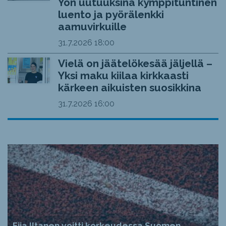
Yön uutuuksina kymppituntinen
luento ja pyörälenkki
aamuvirkuille
31.7.2026
18:00
Vielä on jäätelökesää jäljellä –
Yksi maku kiilaa kirkkaasti
kärkeen aikuisten suosikkina
31.7.2026
16:00
Fiia Iltanen voitti korkeudessa Suomen