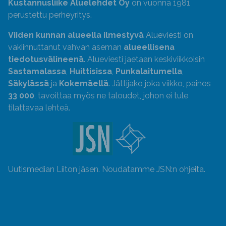
Kustannusliike Aluelehdet Oy
on vuonna 1981
perustettu perheyritys.
Viiden kunnan alueella ilmestyvä
Alueviesti on
vakiinnuttanut vahvan aseman
alueellisena
tiedotusvälineenä
. Alueviesti jaetaan keskiviikkoisin
Sastamalassa
,
Huittisissa
,
Punkalaitumella
,
Säkylässä
ja
Kokemäellä
. Jättijako joka viikko, painos
33 000
, tavoittaa myös ne taloudet, johon ei tule
tilattavaa lehteä.
Uutismedian Liiton jäsen. Noudatamme JSN:n ohjeita.