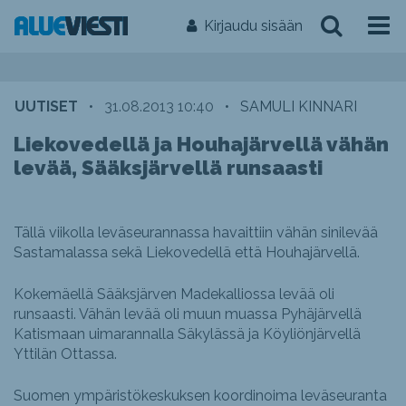
Kirjaudu sisään
UUTISET
•
31.08.2013 10:40
•
SAMULI KINNARI
Liekovedellä ja Houhajärvellä vähän
levää, Sääksjärvellä runsaasti
Tällä viikolla leväseurannassa havaittiin vähän sinilevää
Sastamalassa sekä Liekovedellä että Houhajärvellä.
Kokemäellä Sääksjärven Madekalliossa levää oli
runsaasti. Vähän levää oli muun muassa Pyhäjärvellä
Katismaan uimarannalla Säkylässä ja Köyliönjärvellä
Yttilän Ottassa.
Suomen ympäristökeskuksen koordinoima leväseuranta