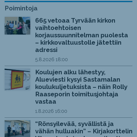
Poimintoja
665 vetoaa Tyrvään kirkon
vaihtoehtoisen
korjaussuunnitelman puolesta
– kirkkovaltuustolle jätettiin
adressi
5.8.2026
18:00
Koulujen alku lähestyy,
Alueviesti kysyi Sastamalan
koulukuljetuksista – näin Rolly
Raaseporin toimitusjohtaja
vastaa
1.8.2026
16:00
“Rönsyilevää, syvällistä ja
vähän hulluakin” – Kirjakorttelin