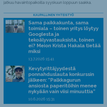
jatkuu havaintopaikoilla syyskuun loppuun saakka.
KAUPALLINEN YHTEISTYÖ
Sama paikkakunta, sama
toimiala – toinen yritys löytyy
Googlesta ja
tekoälyvastauksista, toinen
ei? Meion Krista Hakala tietää
miksi
13.7.2026
15:41
Kevytyrittäjyydestä
ponnahduslauta konkurssin
jälkeen: ”Palkkagurun
ansiosta paperitöihin menee
nykyään vain viisi minuuttia”
10.6.2026
15:31