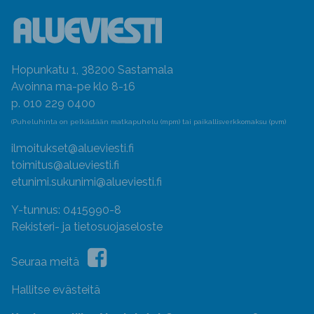
Hopunkatu 1, 38200 Sastamala
Avoinna ma-pe klo 8-16
p. 010 229 0400
(Puheluhinta on pelkästään matkapuhelu (mpm) tai paikallisverkkomaksu (pvm)
ilmoitukset@alueviesti.fi
toimitus@alueviesti.fi
etunimi.sukunimi@alueviesti.fi
Y-tunnus: 0415990-8
Rekisteri- ja tietosuojaseloste
Seuraa meitä
Hallitse evästeitä