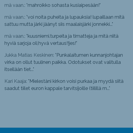
mä vaan.: "
mahroikko sohasta kusiaipesään!
"
mä vaan.: "
voi noita puheita ja lupauksia! lupaillaan mitä
sattuu mutta järki jäänyt siis maalaisjärki jonnekki...
"
mä vaan.: "
kuusniemi.turpeita ja timatteja ja mitä niitä
hyviä sarjoja oli,hyvä vertaus!!jes!
"
Jukka Matias Keskinen: "
Punkalaitumen kunnanjohtajan
virka on ollut tuulinen paikka. Odotukset ovat valitulla
itsellään tiet...
"
Kari Kaaja: "
Mielestäni kirkon voisi purkaa ja myydä siitä
saadut tiilet euron kappale tarvitsijoille (tiilillä m...
"