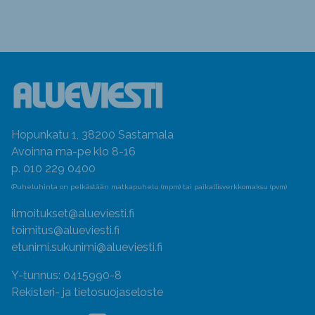
Hopunkatu 1, 38200 Sastamala
Avoinna ma-pe klo 8-16
p. 010 229 0400
(Puheluhinta on pelkästään matkapuhelu (mpm) tai paikallisverkkomaksu (pvm)
ilmoitukset@alueviesti.fi
toimitus@alueviesti.fi
etunimi.sukunimi@alueviesti.fi
Y-tunnus: 0415990-8
Rekisteri- ja tietosuojaseloste