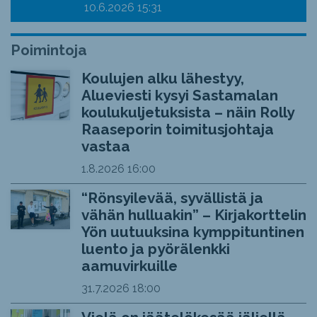
10.6.2026
15:31
Poimintoja
Koulujen alku lähestyy,
Alueviesti kysyi Sastamalan
koulukuljetuksista – näin Rolly
Raaseporin toimitusjohtaja
vastaa
1.8.2026
16:00
“Rönsyilevää, syvällistä ja
vähän hulluakin” – Kirjakorttelin
Yön uutuuksina kymppituntinen
luento ja pyörälenkki
aamuvirkuille
31.7.2026
18:00