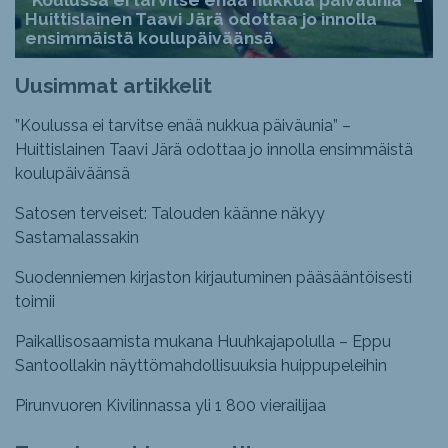
”Koulussa ei tarvitse enää nukkua päiväunia” –
Huittislainen Taavi Järä odottaa jo innolla
ensimmäistä koulupäiväänsä
Uusimmat artikkelit
”Koulussa ei tarvitse enää nukkua päiväunia” –
Huittislainen Taavi Järä odottaa jo innolla ensimmäistä
koulupäiväänsä
Satosen terveiset: Talouden käänne näkyy
Sastamalassakin
Suodenniemen kirjaston kirjautuminen pääsääntöisesti
toimii
Paikallisosaamista mukana Huuhkajapolulla – Eppu
Santoollakin näyttömahdollisuuksia huippupeleihin
Pirunvuoren Kivilinnassa yli 1 800 vierailijaa