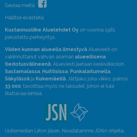
Seuraa meitä
Hallitse evästeitä
Kustannusliike Aluelehdet Oy
on vuonna 1981
perustettu perheyritys.
Viiden kunnan alueella ilmestyvä
Alueviesti on
vakiinnuttanut vahvan aseman
alueellisena
tiedotusvälineenä
. Alueviesti jaetaan keskiviikkoisin
Sastamalassa
,
Huittisissa
,
Punkalaitumella
,
Säkylässä
ja
Kokemäellä
. Jättijako joka viikko, painos
33 000
, tavoittaa myös ne taloudet, johon ei tule
tilattavaa lehteä.
Uutismedian Liiton jäsen. Noudatamme JSN:n ohjeita.