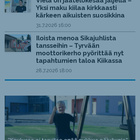
Vielä on jäätelökesää jäljellä –
Yksi maku kiilaa kirkkaasti
kärkeen aikuisten suosikkina
31.7.2026
16:00
Iloista menoa Sikajuhlista
tansseihin – Tyrvään
moottorikerho pyörittää nyt
tapahtumien taloa Kiikassa
28.7.2026
18:00