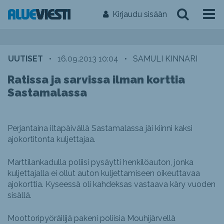
Kirjaudu sisään
UUTISET
•
16.09.2013 10:04
•
SAMULI KINNARI
Ratissa ja sarvissa ilman korttia
Sastamalassa
Perjantaina iltapäivällä Sastamalassa jäi kiinni kaksi
ajokortitonta kuljettajaa.
Marttilankadulla poliisi pysäytti henkilöauton, jonka
kuljettajalla ei ollut auton kuljettamiseen oikeuttavaa
ajokorttia. Kyseessä oli kahdeksas vastaava käry vuoden
sisällä.
Moottoripyöräilijä pakeni poliisia Mouhijärvellä