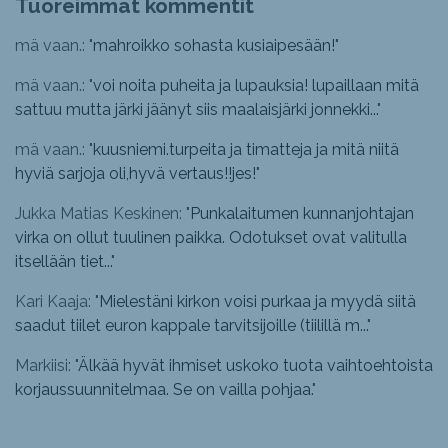
Tuoreimmat kommentit
mä vaan.: "
mahroikko sohasta kusiaipesään!
"
mä vaan.: "
voi noita puheita ja lupauksia! lupaillaan mitä
sattuu mutta järki jäänyt siis maalaisjärki jonnekki...
"
mä vaan.: "
kuusniemi.turpeita ja timatteja ja mitä niitä
hyviä sarjoja oli,hyvä vertaus!!jes!
"
Jukka Matias Keskinen: "
Punkalaitumen kunnanjohtajan
virka on ollut tuulinen paikka. Odotukset ovat valitulla
itsellään tiet...
"
Kari Kaaja: "
Mielestäni kirkon voisi purkaa ja myydä siitä
saadut tiilet euron kappale tarvitsijoille (tiilillä m...
"
Markiisi: "
Älkää hyvät ihmiset uskoko tuota vaihtoehtoista
korjaussuunnitelmaa. Se on vailla pohjaa.
"