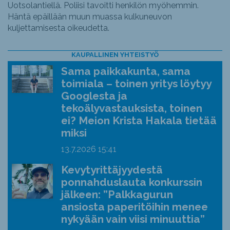
Uotsolantiellä. Poliisi tavoitti henkilön myöhemmin.
Häntä epäillään muun muassa kulkuneuvon
kuljettamisesta oikeudetta.
KAUPALLINEN YHTEISTYÖ
Sama paikkakunta, sama
toimiala – toinen yritys löytyy
Googlesta ja
tekoälyvastauksista, toinen
ei? Meion Krista Hakala tietää
miksi
13.7.2026
15:41
Kevytyrittäjyydestä
ponnahduslauta konkurssin
jälkeen: ”Palkkagurun
ansiosta paperitöihin menee
nykyään vain viisi minuuttia”