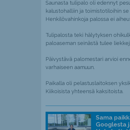
Saunasta tulipalo oli edennyt pe
kalustohalliin ja toimistotiloihin s
Henkilövahinkoja palossa ei aiheu
Tulipalosta teki hälytyksen ohikul
paloaseman seinästä tulee liekkej
Päivystävä palomestari arvioi enne
varhaiseen aamuun.
Paikalla oli pelastuslaitoksen yks
Kiikoisista yhteensä kaksitoista.
Sama paikka
Googlesta j