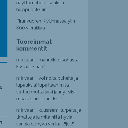
näyttömahdollisuuksia
huippupeleihin
Pirunvuoren Kivilinnassa yli 1
800 vierailijaa
Tuoreimmat
kommentit
mä vaan.: "
mahroikko sohasta
kusiaipesään!
"
mä vaan.: "
voi noita puheita ja
lupauksia! lupaillaan mitä
a
sattuu mutta järki jäänyt siis
maalaisjärki jonnekki...
"
mä vaan.: "
kuusniemi.turpeita ja
timatteja ja mitä niitä hyviä
n
sarjoja oli,hyvä vertaus!!jes!
"