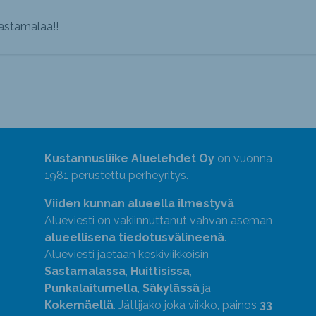
Sastamalaa!!
Kustannusliike Aluelehdet Oy
on vuonna
1981 perustettu perheyritys.
Viiden kunnan alueella ilmestyvä
Alueviesti on vakiinnuttanut vahvan aseman
alueellisena tiedotusvälineenä
.
Alueviesti jaetaan keskiviikkoisin
Sastamalassa
,
Huittisissa
,
Punkalaitumella
,
Säkylässä
ja
Kokemäellä
. Jättijako joka viikko, painos
33