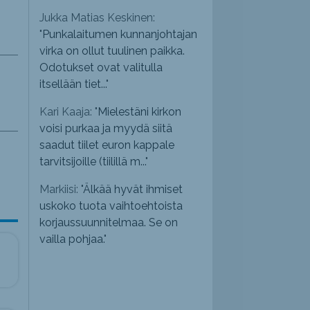
Jukka Matias Keskinen:
"
Punkalaitumen kunnanjohtajan
virka on ollut tuulinen paikka.
Odotukset ovat valitulla
itsellään tiet...
"
Kari Kaaja: "
Mielestäni kirkon
voisi purkaa ja myydä siitä
saadut tiilet euron kappale
tarvitsijoille (tiilillä m...
"
Markiisi: "
Älkää hyvät ihmiset
uskoko tuota vaihtoehtoista
korjaussuunnitelmaa. Se on
vailla pohjaa.
"