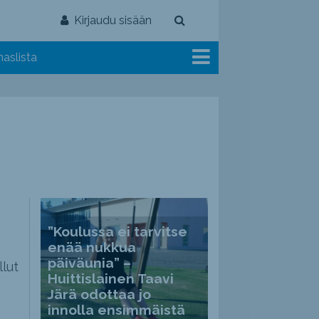
Kirjaudu sisään
aslista
”Koulussa ei tarvitse
enää nukkua
päiväunia” –
llut
Huittislainen Taavi
Järä odottaa jo
innolla ensimmäistä