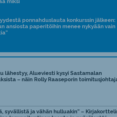
ää miksi
jyydestä ponnahduslauta konkurssin jälkeen:
n ansiosta paperitöihin menee nykyään vain
tia”
u lähestyy, Alueviesti kysyi Sastamalan
ksista – näin Rolly Raaseporin toimitusjohtaj
, syvällistä ja vähän hulluakin” – Kirjakortteli