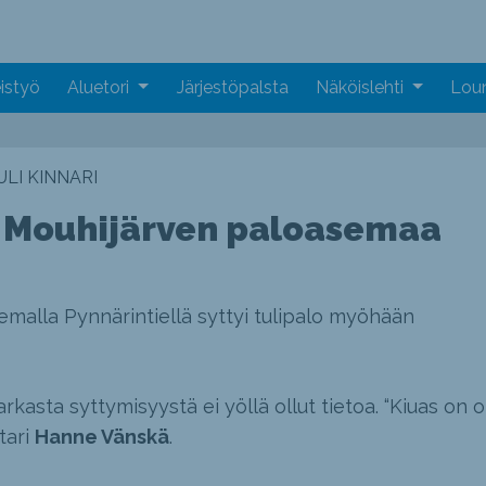
istyö
Aluetori
Järjestöpalsta
Näköislehti
Loun
LI KINNARI
ti Mouhijärven paloasemaa
malla Pynnärintiellä syttyi tulipalo myöhään
rkasta syttymisyystä ei yöllä ollut tietoa. “Kiuas on o
tari
Hanne Vänskä
.