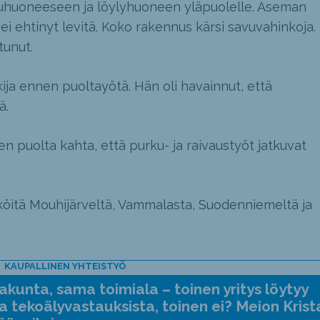
suhuoneeseen ja löylyhuoneen yläpuolelle. Aseman
e ei ehtinyt levitä. Koko rakennus kärsi savuvahinkoja.
tunut.
kija ennen puoltayötä. Hän oli havainnut, että
ä.
n puolta kahta, että purku- ja raivaustyöt jatkuvat
iköitä Mouhijärveltä, Vammalasta, Suodenniemeltä ja
KAUPALLINEN YHTEISTYÖ
kunta, sama toimiala – toinen yritys löytyy
a tekoälyvastauksista, toinen ei? Meion Krist