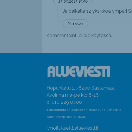
23.09.2013 19:56
Ja paikalla 12 yksikköä ympäri 
Nimetön
Kommentointi ei ole käytössä.
Hopunkatu 1, 38200 Sastamala
Avoinna ma-pe klo 8-16
p. 010 229 0400
(Puheluhinta on pelkästään matkapuhelu (mpm) tai
paikallisverkkomaksu (pvm)
ilmoitukset@alueviesti.fi