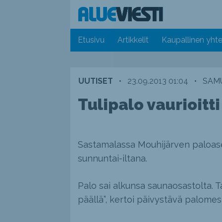
Etusivu
Artikkelit
Kaupallinen yhte
UUTISET
•
23.09.2013 01:04
•
SAMU
Tulipalo vaurioit
Sastamalassa Mouhijärven paloase
sunnuntai-iltana.
Palo sai alkunsa saunaosastolta. Ta
päällä”, kertoi päivystävä palomes