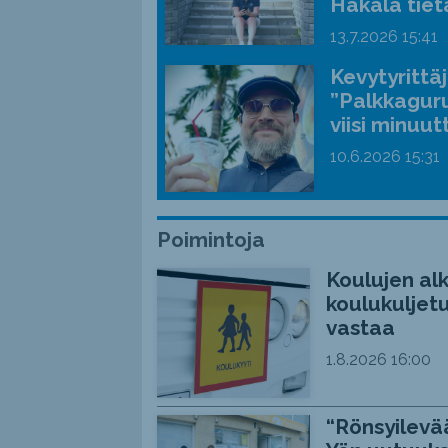
Hakala tiet
13.7.2026
15:41
Kevytyrittä
”Palkkaguru
viisi minuut
10.6.2026
15:31
Poimintoja
Koulujen alk
koulukuljetu
vastaa
1.8.2026
16:00
“Rönsyilevää