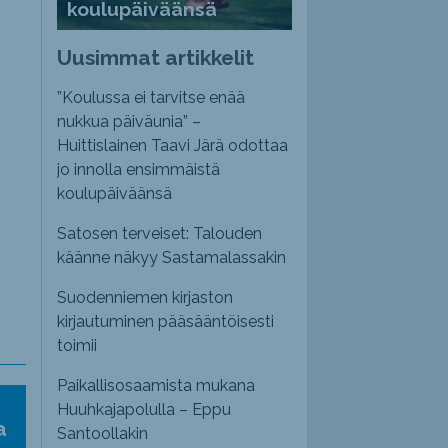
koulupäiväänsä
Uusimmat artikkelit
”Koulussa ei tarvitse enää
nukkua päiväunia” –
Huittislainen Taavi Järä odottaa
jo innolla ensimmäistä
koulupäiväänsä
Satosen terveiset: Talouden
käänne näkyy Sastamalassakin
Suodenniemen kirjaston
kirjautuminen pääsääntöisesti
toimii
Paikallisosaamista mukana
Huuhkajapolulla – Eppu
a
Santoollakin