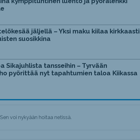
ina kymppituntinen luento ja pyörälenkki
le
telökesää jäljellä – Yksi maku kiilaa kirkkaasti
isten suosikkina
a Sikajuhlista tansseihin – Tyrvään
ho pyörittää nyt tapahtumien taloa Kiikassa
 Sen voi nykyään hoitaa netissä.