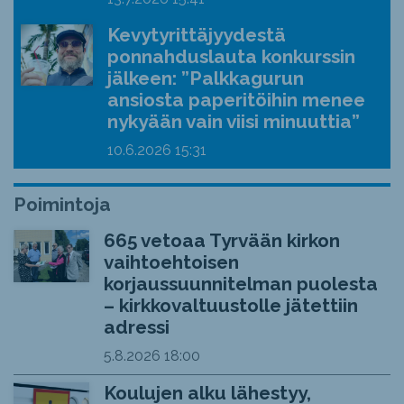
Kevytyrittäjyydestä
ponnahduslauta konkurssin
jälkeen: ”Palkkagurun
ansiosta paperitöihin menee
nykyään vain viisi minuuttia”
10.6.2026
15:31
Poimintoja
665 vetoaa Tyrvään kirkon
vaihtoehtoisen
korjaussuunnitelman puolesta
– kirkkovaltuustolle jätettiin
adressi
5.8.2026
18:00
Koulujen alku lähestyy,