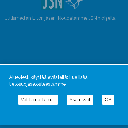
Uutismedian Liiton jäsen. Noudatamme JSN:n ohjeita.
Alueviesti käyttää evästeitä:
Lue lisää
tietosuojaselosteestamme.
Alueviesti
ja
alueviesti.fi
ovat osa Kustannusliike
Välttämättömät
Asetukset
OK
Aluelehdet Oy – mediakonsernia, jonka tarjoaman
kokonaisuuden täydentävät
Alueradiot
ja
Aluepaino