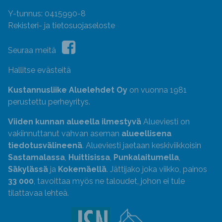
Y-tunnus: 0415990-8
Rekisteri- ja tietosuojaseloste
Seuraa meitä
Hallitse evästeitä
Kustannusliike Aluelehdet Oy
on vuonna 1981
perustettu perheyritys.
Viiden kunnan alueella ilmestyvä
Alueviesti on
vakiinnuttanut vahvan aseman
alueellisena
tiedotusvälineenä
. Alueviesti jaetaan keskiviikkoisin
Sastamalassa
,
Huittisissa
,
Punkalaitumella
,
Säkylässä
ja
Kokemäellä
. Jättijako joka viikko, painos
33 000
, tavoittaa myös ne taloudet, johon ei tule
tilattavaa lehteä.