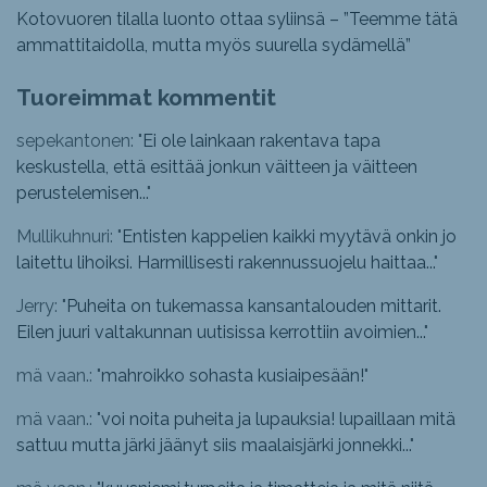
Kotovuoren tilalla luonto ottaa syliinsä – ”Teemme tätä
ammattitaidolla, mutta myös suurella sydämellä”
Tuoreimmat kommentit
sepekantonen: "
Ei ole lainkaan rakentava tapa
keskustella, että esittää jonkun väitteen ja väitteen
perustelemisen...
"
Mullikuhnuri: "
Entisten kappelien kaikki myytävä onkin jo
laitettu lihoiksi. Harmillisesti rakennussuojelu haittaa...
"
Jerry: "
Puheita on tukemassa kansantalouden mittarit.
Eilen juuri valtakunnan uutisissa kerrottiin avoimien...
"
mä vaan.: "
mahroikko sohasta kusiaipesään!
"
mä vaan.: "
voi noita puheita ja lupauksia! lupaillaan mitä
sattuu mutta järki jäänyt siis maalaisjärki jonnekki...
"