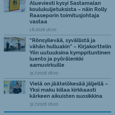
Alueviesti kysyi Sastamalan
koulukuljetuksista – näin Rolly
Raaseporin toimitusjohtaja
vastaa
1.8.2026
16:00
“Rönsyilevää, syvällistä ja
vähän hulluakin” – Kirjakorttelin
Yön uutuuksina kymppituntinen
luento ja pyörälenkki
aamuvirkuille
31.7.2026
18:00
Vielä on jäätelökesää jäljellä –
Yksi maku kiilaa kirkkaasti
kärkeen aikuisten suosikkina
31.7.2026
16:00