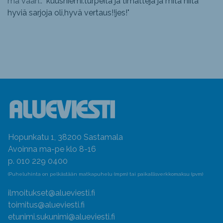
mä vaan.: "
kuusniemi.turpeita ja timatteja ja mitä niitä
hyviä sarjoja oli,hyvä vertaus!!jes!
"
Hopunkatu 1, 38200 Sastamala
Avoinna ma-pe klo 8-16
p. 010 229 0400
(Puheluhinta on pelkästään matkapuhelu (mpm) tai paikallisverkkomaksu (pvm)
ilmoitukset@alueviesti.fi
toimitus@alueviesti.fi
etunimi.sukunimi@alueviesti.fi