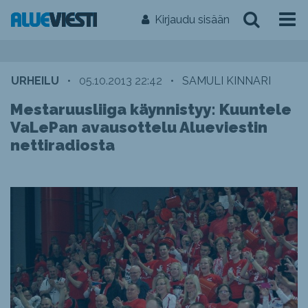
Kirjaudu sisään
URHEILU
•
05.10.2013 22:42
•
SAMULI KINNARI
Mestaruusliiga käynnistyy: Kuuntele
VaLePan avausottelu Alueviestin
nettiradiosta