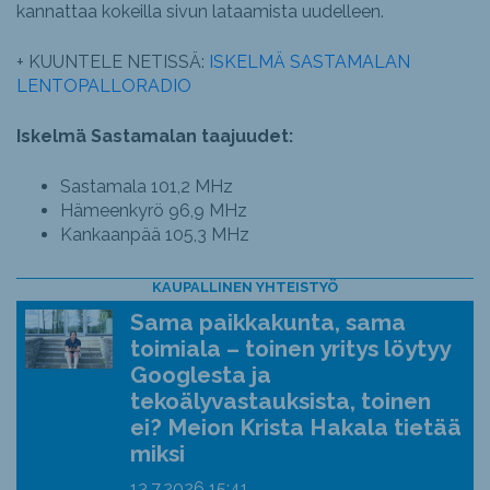
kannattaa kokeilla sivun lataamista uudelleen.
+ KUUNTELE NETISSÄ:
ISKELMÄ SASTAMALAN
LENTOPALLORADIO
Iskelmä Sastamalan taajuudet:
Sastamala 101,2 MHz
Hämeenkyrö 96,9 MHz
Kankaanpää 105,3 MHz
KAUPALLINEN YHTEISTYÖ
Sama paikkakunta, sama
toimiala – toinen yritys löytyy
Googlesta ja
tekoälyvastauksista, toinen
ei? Meion Krista Hakala tietää
miksi
13.7.2026
15:41