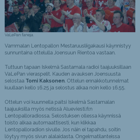
VaLePan faneja.
Vammalan Lentopallon Mestaruusliigakausi käynnistyy
sunnuntaina ottelulla Joensuun Rientoa vastaan.
Tuttuun tapaan Iskelmä Sastamala radioi taajuuksillaan
VaLePan vieraspelit. Kauden avauksen Joensuusta
selostaa
Tomi Kaksonen
. Ottelun ennakkotunnelmat
kuullaan kello 16.25 ja selostus alkaa noin kello 16.55.
Ottelun voi kuunnella paitsi Iskelmä Sastamalan
taajuuksilla myös netissä Alueviesti.fi:n
Lentopalloradiossa. Selostuksen ollessa käynnissä
toisto alkaa automaattisesti, kun klikkaa
Lentopalloradion sivulle. Jos näin ei tapahdu, soitin
löytyy myös sivun alalaidasta. Ongelmatilanteissa