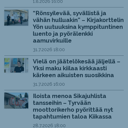
1.8.2026
16:00
“Rönsyilevää, syvällistä ja
vähän hulluakin” – Kirjakorttelin
Yön uutuuksina kymppituntinen
luento ja pyörälenkki
aamuvirkuille
31.7.2026
18:00
Vielä on jäätelökesää jäljellä –
Yksi maku kiilaa kirkkaasti
kärkeen aikuisten suosikkina
31.7.2026
16:00
Iloista menoa Sikajuhlista
tansseihin – Tyrvään
moottorikerho pyörittää nyt
tapahtumien taloa Kiikassa
28.7.2026
18:00