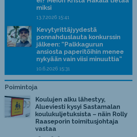
ei? Meion Krista Hakala tietää
miksi
13.7.2026
15:41
Kevytyrittäjyydestä
ponnahduslauta konkurssin
jälkeen: ”Palkkagurun
ansiosta paperitöihin menee
nykyään vain viisi minuuttia”
10.6.2026
15:31
Poimintoja
Koulujen alku lähestyy,
Alueviesti kysyi Sastamalan
koulukuljetuksista – näin Rolly
Raaseporin toimitusjohtaja
vastaa