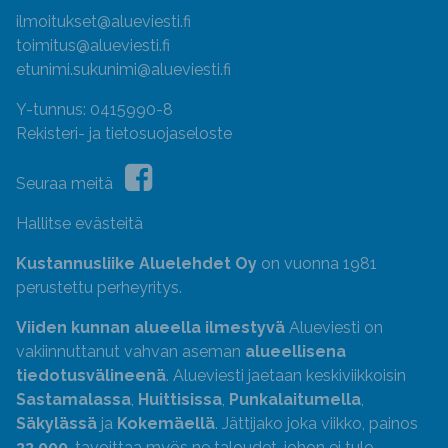
ilmoitukset@alueviesti.fi
toimitus@alueviesti.fi
etunimi.sukunimi@alueviesti.fi
Y-tunnus: 0415990-8
Rekisteri- ja tietosuojaseloste
Seuraa meitä
Hallitse evästeitä
Kustannusliike Aluelehdet Oy
on vuonna 1981
perustettu perheyritys.
Viiden kunnan alueella ilmestyvä
Alueviesti on
vakiinnuttanut vahvan aseman
alueellisena
tiedotusvälineenä
. Alueviesti jaetaan keskiviikkoisin
Sastamalassa
,
Huittisissa
,
Punkalaitumella
,
Säkylässä
ja
Kokemäellä
. Jättijako joka viikko, painos
33 000
, tavoittaa myös ne taloudet, johon ei tule