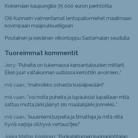
Kokemäen kaupungille 75 000 euron perintötila
Olli Kunnarin valmentamat lentopallomiehet maailmaan
kovimpaan maajoukkueliigaan
Poutainen ja kesäinen viikonloppu Sastamalan seudulla
Tuoreimmat kommentit
Jerry: "
Puheita on tukemassa kansantalouden mittarit.
Eilen juuri valtakunnan uutisissa kerrottiin avoimien...
"
mä vaan.: "
mahroikko sohasta kusiaipesään!
"
mä vaan.: "
voi noita puheita ja lupauksia! lupaillaan mitä
sattuu mutta järki jäänyt siis maalaisjärki jonnekki...
"
mä vaan.: "
kuusniemi.turpeita ja timatteja ja mitä niitä
hyviä sarjoja oli,hyvä vertaus!!jes!
"
Jukka Matias Keskinen: "
Punkalaitumen kunnanjohtajan