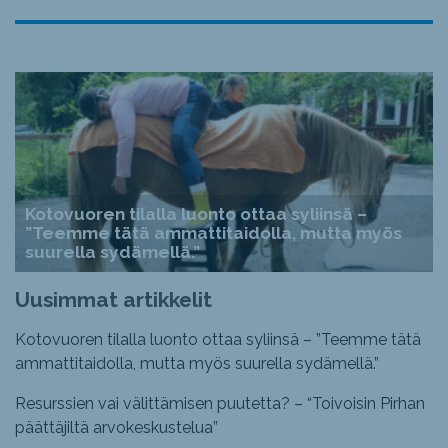
Kotovuoren tilalla luonto ottaa syliinsä –
”Teemme tätä ammattitaidolla, mutta myös
suurella sydämellä.”
Uusimmat artikkelit
Kotovuoren tilalla luonto ottaa syliinsä – ”Teemme tätä
ammattitaidolla, mutta myös suurella sydämellä.”
Resurssien vai välittämisen puutetta? – “Toivoisin Pirhan
päättäjiltä arvokeskustelua”