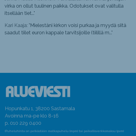
virka on ollut tuulinen paikka. Odotukset ovat valitulla
itsellään tiet...
"
Kari Kaaja: "
Mielestäni kirkon voisi purkaa ja myydä siitä
saadut tiilet euron kappale tarvitsijoille (tiilillä m...
"
Hopunkatu 1, 38200 Sastamala
Avoinna ma-pe klo 8-16
p. 010 229 0400
(Puheluhinta on pelkästään matkapuhelu (mpm) tai paikallisverkkomaksu (pvm)