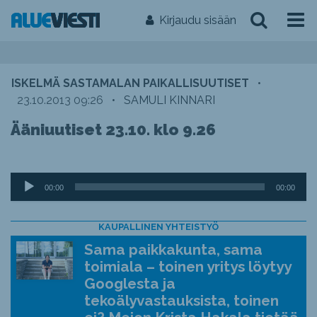
Kirjaudu sisään
ISKELMÄ SASTAMALAN PAIKALLISUUTISET
•
23.10.2013 09:26
•
SAMULI KINNARI
Ääniuutiset 23.10. klo 9.26
Äänitoistin
00:00
00:00
KAUPALLINEN YHTEISTYÖ
Sama paikkakunta, sama
toimiala – toinen yritys löytyy
Googlesta ja
tekoälyvastauksista, toinen