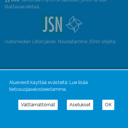
tilattavaa lehteä.
Uutismedian Liiton jäsen. Noudatamme JSN:n ohjeita.
Alueviesti käyttää evästeitä:
Lue lisää
tietosuojaselosteestamme.
Välttämättömät
Asetukset
OK
Alueviesti
ja
alueviesti.fi
ovat osa Kustannusliike