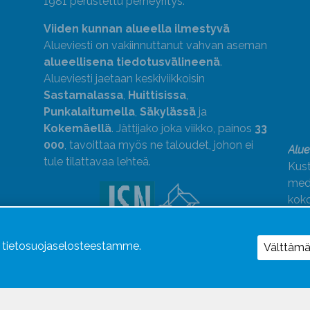
1981 perustettu perheyritys.
Viiden kunnan alueella ilmestyvä
Alueviesti on vakiinnuttanut vahvan aseman
alueellisena tiedotusvälineenä
.
Alueviesti jaetaan keskiviikkoisin
Sastamalassa
,
Huittisissa
,
Punkalaitumella
,
Säkylässä
ja
Kokemäellä
. Jättijako joka viikko, painos
33
000
, tavoittaa myös ne taloudet, johon ei
Alue
tule tilattavaa lehteä.
Kust
medi
kok
Alue
ä tietosuojaselosteestamme.
Uutismedian Liiton jäsen. Noudatamme
Välttäm
JSN:n ohjeita.