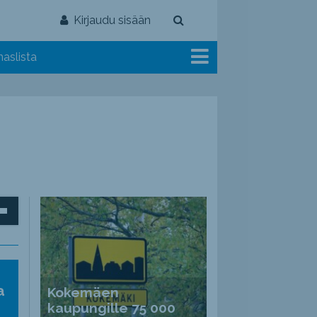
Kirjaudu sisään
aslista
inäppäimillä
ät
a
Kokemäen
nvoimakkuutta
kaupungille 75 000