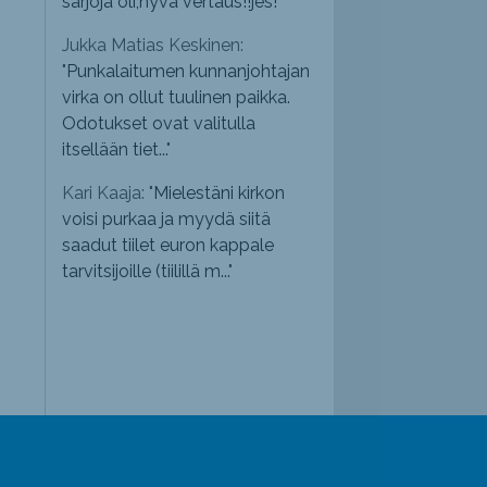
sarjoja oli,hyvä vertaus!!jes!
"
Jukka Matias Keskinen:
"
Punkalaitumen kunnanjohtajan
virka on ollut tuulinen paikka.
Odotukset ovat valitulla
itsellään tiet...
"
Kari Kaaja: "
Mielestäni kirkon
voisi purkaa ja myydä siitä
saadut tiilet euron kappale
tarvitsijoille (tiilillä m...
"