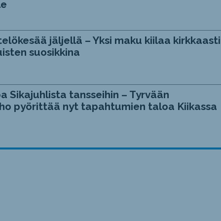
le
telökesää jäljellä – Yksi maku kiilaa kirkkaasti
isten suosikkina
a Sikajuhlista tansseihin – Tyrvään
ho pyörittää nyt tapahtumien taloa Kiikassa