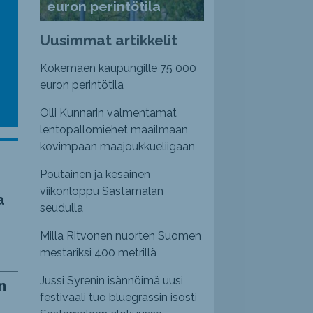
euron perintötila
emmaksi
Uusimmat artikkelit
emmäksi.
Kokemäen kaupungille 75 000
euron perintötila
Olli Kunnarin valmentamat
lentopallomiehet maailmaan
kovimpaan maajoukkueliigaan
Poutainen ja kesäinen
viikonloppu Sastamalan
a
seudulla
Milla Ritvonen nuorten Suomen
mestariksi 400 metrillä
Jussi Syrenin isännöimä uusi
n
festivaali tuo bluegrassin isosti