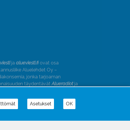
viesti
ja
alueviesti.fi
ovat osa
annusliike Aluelehdet Oy –
akonsernia, jonka tarjoaman
onaisuuden täydentävät
Alueradiot
ja
paino
ättömät
Asetukset
OK