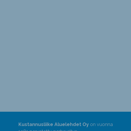
Kustannusliike Aluelehdet Oy
on vuonna