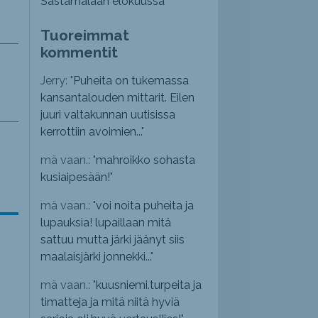
Sastamalaan elokuussa
Tuoreimmat
kommentit
Jerry: "
Puheita on tukemassa
kansantalouden mittarit. Eilen
juuri valtakunnan uutisissa
kerrottiin avoimien...
"
mä vaan.: "
mahroikko sohasta
kusiaipesään!
"
mä vaan.: "
voi noita puheita ja
lupauksia! lupaillaan mitä
sattuu mutta järki jäänyt siis
maalaisjärki jonnekki...
"
mä vaan.: "
kuusniemi.turpeita ja
timatteja ja mitä niitä hyviä