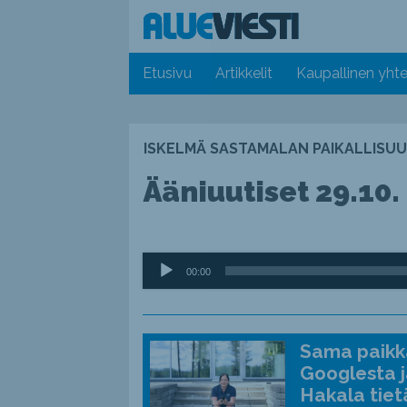
Etusivu
Artikkelit
Kaupallinen yhte
ISKELMÄ SASTAMALAN PAIKALLISUU
Ääniuutiset 29.10. 
Äänitoistin
00:00
Sama paikka
Googlesta j
Hakala tiet