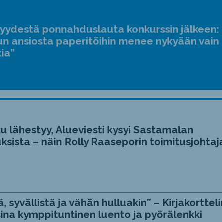
suur
ja
jyydestä ponnahduslauta konkurssin jälkeen:
pien
n ansiosta paperitöihin menee nykyään vain
tia”
u lähestyy, Alueviesti kysyi Sastamalan
ksista – näin Rolly Raaseporin toimitusjohtaj
, syvällistä ja vähän hulluakin” – Kirjakortteli
ina kymppituntinen luento ja pyörälenkki