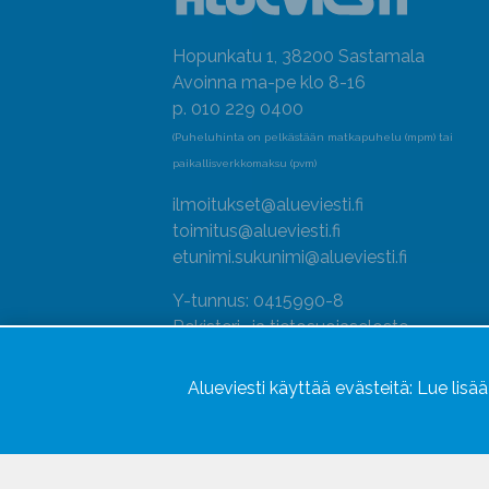
Hopunkatu 1, 38200 Sastamala
Avoinna ma-pe klo 8-16
p. 010 229 0400
(Puheluhinta on pelkästään matkapuhelu (mpm) tai
paikallisverkkomaksu (pvm)
ilmoitukset@alueviesti.fi
toimitus@alueviesti.fi
etunimi.sukunimi@alueviesti.fi
Y-tunnus: 0415990-8
Rekisteri- ja tietosuojaseloste
Seuraa meitä
Alueviesti käyttää evästeitä:
Lue lisä
Hallitse evästeitä