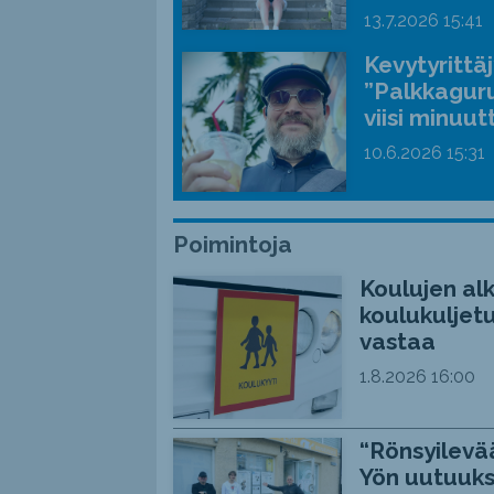
13.7.2026
15:41
Kevytyrittä
”Palkkaguru
viisi minuut
10.6.2026
15:31
Poimintoja
Koulujen alk
koulukuljetu
vastaa
1.8.2026
16:00
“Rönsyilevää
Yön uutuuks