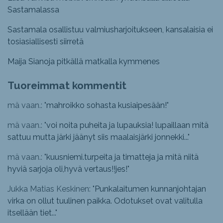
Sastamalassa
Sastamala osallistuu valmiusharjoitukseen, kansalaisia ei
tosiasiallisesti siirretä
Maija Sianoja pitkällä matkalla kymmenes
Tuoreimmat kommentit
mä vaan.: "
mahroikko sohasta kusiaipesään!
"
mä vaan.: "
voi noita puheita ja lupauksia! lupaillaan mitä
sattuu mutta järki jäänyt siis maalaisjärki jonnekki...
"
mä vaan.: "
kuusniemi.turpeita ja timatteja ja mitä niitä
hyviä sarjoja oli,hyvä vertaus!!jes!
"
Jukka Matias Keskinen: "
Punkalaitumen kunnanjohtajan
virka on ollut tuulinen paikka. Odotukset ovat valitulla
itsellään tiet...
"