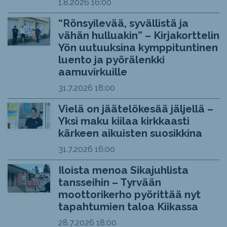
1.8.2026
16:00
“Rönsyilevää, syvällistä ja
vähän hulluakin” – Kirjakorttelin
Yön uutuuksina kymppituntinen
luento ja pyörälenkki
aamuvirkuille
31.7.2026
18:00
Vielä on jäätelökesää jäljellä –
Yksi maku kiilaa kirkkaasti
kärkeen aikuisten suosikkina
31.7.2026
16:00
Iloista menoa Sikajuhlista
tansseihin – Tyrvään
moottorikerho pyörittää nyt
tapahtumien taloa Kiikassa
28.7.2026
18:00