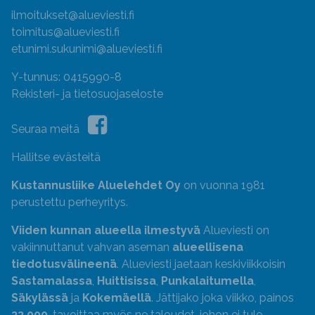
ilmoitukset@alueviesti.fi
toimitus@alueviesti.fi
etunimi.sukunimi@alueviesti.fi
Y-tunnus: 0415990-8
Rekisteri- ja tietosuojaseloste
Seuraa meitä
Hallitse evästeitä
Kustannusliike Aluelehdet Oy
on vuonna 1981
perustettu perheyritys.
Viiden kunnan alueella ilmestyvä
Alueviesti on
vakiinnuttanut vahvan aseman
alueellisena
tiedotusvälineenä
. Alueviesti jaetaan keskiviikkoisin
Sastamalassa
,
Huittisissa
,
Punkalaitumella
,
Säkylässä
ja
Kokemäellä
. Jättijako joka viikko, painos
33 000
, tavoittaa myös ne taloudet, johon ei tule