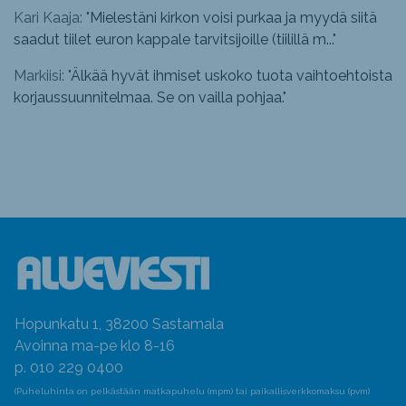
Kari Kaaja: "
Mielestäni kirkon voisi purkaa ja myydä siitä
saadut tiilet euron kappale tarvitsijoille (tiilillä m...
"
Markiisi: "
Älkää hyvät ihmiset uskoko tuota vaihtoehtoista
korjaussuunnitelmaa. Se on vailla pohjaa.
"
Hopunkatu 1, 38200 Sastamala
Avoinna ma-pe klo 8-16
p. 010 229 0400
(Puheluhinta on pelkästään matkapuhelu (mpm) tai paikallisverkkomaksu (pvm)