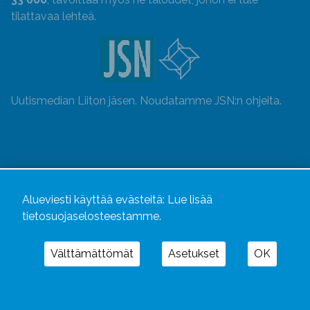
tilattavaa lehteä.
Uutismedian Liiton jäsen. Noudatamme JSN:n ohjeita.
Alueviesti käyttää evästeitä:
Lue lisää
tietosuojaselosteestamme.
Välttämättömät
Asetukset
OK
Alueviesti
ja
alueviesti.fi
ovat osa Kustannusliike