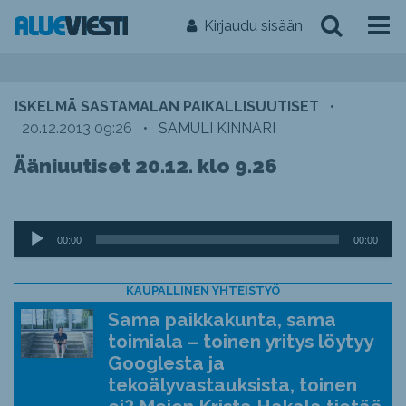
Kirjaudu sisään
ISKELMÄ SASTAMALAN PAIKALLISUUTISET
•
20.12.2013 09:26
•
SAMULI KINNARI
Ääniuutiset 20.12. klo 9.26
Äänitoistin
00:00
00:00
KAUPALLINEN YHTEISTYÖ
Sama paikkakunta, sama
toimiala – toinen yritys löytyy
Googlesta ja
tekoälyvastauksista, toinen