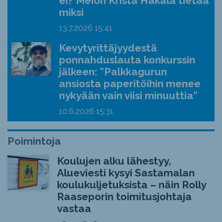
ei? Meion Krista Hakala tietää
miksi
13.7.2026
15:41
Kevytyrittäjyydestä
ponnahduslauta konkurssin
jälkeen: ”Palkkagurun
ansiosta paperitöihin menee
nykyään vain viisi minuuttia”
10.6.2026
15:31
Poimintoja
Koulujen alku lähestyy,
Alueviesti kysyi Sastamalan
koulukuljetuksista – näin Rolly
Raaseporin toimitusjohtaja
vastaa