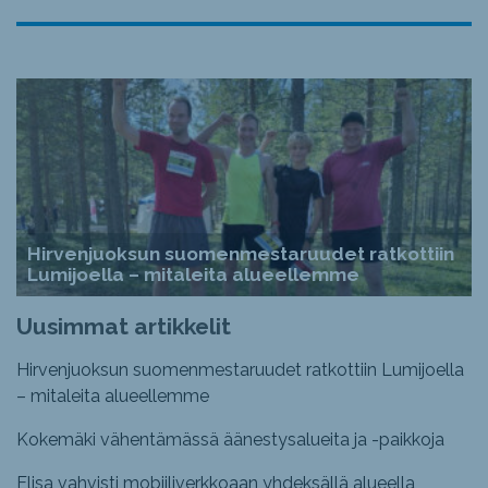
Hirvenjuoksun suomenmestaruudet ratkottiin
Lumijoella – mitaleita alueellemme
Uusimmat artikkelit
Hirvenjuoksun suomenmestaruudet ratkottiin Lumijoella
– mitaleita alueellemme
Kokemäki vähentämässä äänestysalueita ja -paikkoja
Elisa vahvisti mobiiliverkkoaan yhdeksällä alueella