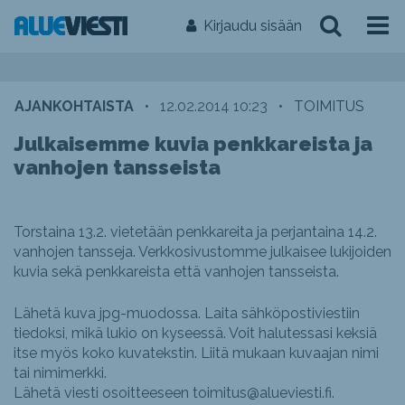
Kirjaudu sisään
AJANKOHTAISTA
•
12.02.2014 10:23
•
TOIMITUS
Julkaisemme kuvia penkkareista ja
vanhojen tansseista
Torstaina 13.2. vietetään penkkareita ja perjantaina 14.2.
vanhojen tansseja. Verkkosivustomme julkaisee lukijoiden
kuvia sekä penkkareista että vanhojen tansseista.
Lähetä kuva jpg-muodossa. Laita sähköpostiviestiin
tiedoksi, mikä lukio on kyseessä. Voit halutessasi keksiä
itse myös koko kuvatekstin. Liitä mukaan kuvaajan nimi
tai nimimerkki.
Lähetä viesti osoitteeseen toimitus@alueviesti.fi.