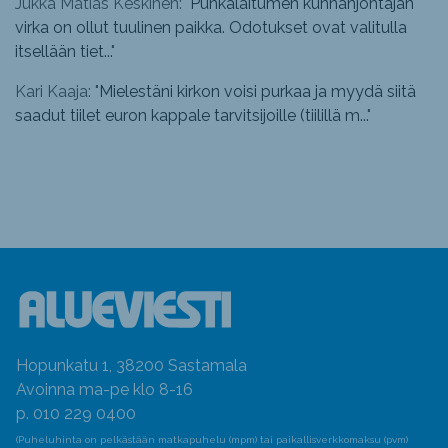
Jukka Matias Keskinen: "
Punkalaitumen kunnanjohtajan
virka on ollut tuulinen paikka. Odotukset ovat valitulla
itsellään tiet...
"
Kari Kaaja: "
Mielestäni kirkon voisi purkaa ja myydä siitä
saadut tiilet euron kappale tarvitsijoille (tiilillä m...
"
Hopunkatu 1, 38200 Sastamala
Avoinna ma-pe klo 8-16
p. 010 229 0400
(Puheluhinta on pelkästään matkapuhelu (mpm) tai paikallisverkkomaksu (pvm)