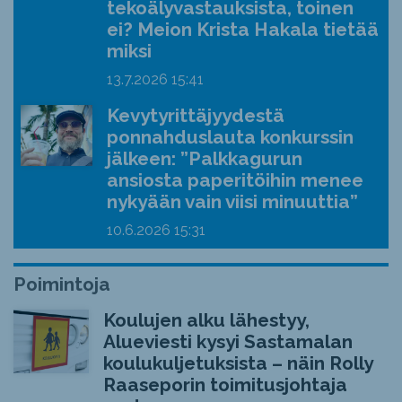
tekoälyvastauksista, toinen
ei? Meion Krista Hakala tietää
miksi
13.7.2026
15:41
Kevytyrittäjyydestä
ponnahduslauta konkurssin
jälkeen: ”Palkkagurun
ansiosta paperitöihin menee
nykyään vain viisi minuuttia”
10.6.2026
15:31
Poimintoja
Koulujen alku lähestyy,
Alueviesti kysyi Sastamalan
koulukuljetuksista – näin Rolly
Raaseporin toimitusjohtaja