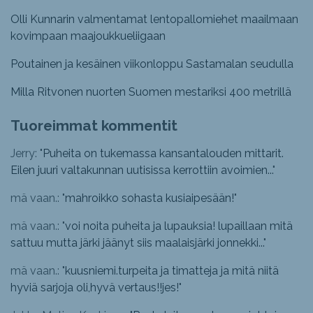
Olli Kunnarin valmentamat lentopallomiehet maailmaan
kovimpaan maajoukkueliigaan
Poutainen ja kesäinen viikonloppu Sastamalan seudulla
Milla Ritvonen nuorten Suomen mestariksi 400 metrillä
Tuoreimmat kommentit
Jerry: "
Puheita on tukemassa kansantalouden mittarit.
Eilen juuri valtakunnan uutisissa kerrottiin avoimien...
"
mä vaan.: "
mahroikko sohasta kusiaipesään!
"
mä vaan.: "
voi noita puheita ja lupauksia! lupaillaan mitä
sattuu mutta järki jäänyt siis maalaisjärki jonnekki...
"
mä vaan.: "
kuusniemi.turpeita ja timatteja ja mitä niitä
hyviä sarjoja oli,hyvä vertaus!!jes!
"