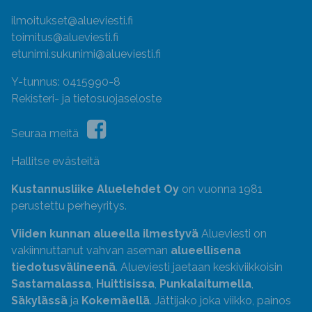
ilmoitukset@alueviesti.fi
toimitus@alueviesti.fi
etunimi.sukunimi@alueviesti.fi
Y-tunnus: 0415990-8
Rekisteri- ja tietosuojaseloste
Seuraa meitä
Hallitse evästeitä
Kustannusliike Aluelehdet Oy
on vuonna 1981
perustettu perheyritys.
Viiden kunnan alueella ilmestyvä
Alueviesti on
vakiinnuttanut vahvan aseman
alueellisena
tiedotusvälineenä
. Alueviesti jaetaan keskiviikkoisin
Sastamalassa
,
Huittisissa
,
Punkalaitumella
,
Säkylässä
ja
Kokemäellä
. Jättijako joka viikko, painos