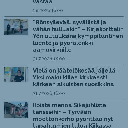
vastaa
1.8.2026
16:00
“Rönsyilevää, syvällistä ja
vähän hulluakin” – Kirjakorttelin
Yön uutuuksina kymppituntinen
luento ja pyörälenkki
aamuvirkuille
31.7.2026
18:00
Vielä on jäätelökesää jäljellä –
Yksi maku kiilaa kirkkaasti
kärkeen aikuisten suosikkina
31.7.2026
16:00
Iloista menoa Sikajuhlista
tansseihin – Tyrvään
moottorikerho pyörittää nyt
tapahtumien taloa Kiikassa