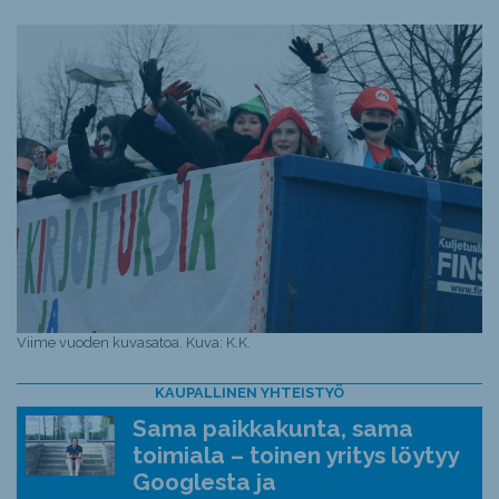
Viime vuoden kuvasatoa. Kuva: K.K.
KAUPALLINEN YHTEISTYÖ
Sama paikkakunta, sama
toimiala – toinen yritys löytyy
Googlesta ja