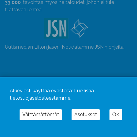
33 000
, tavoittaa myös ne taloudet, johon ei tule
tilattavaa lehteä.
Uutismedian Liiton jäsen. Noudatamme JSN:n ohjeita.
Alueviesti käyttää evästeitä:
Lue lisää
tietosuojaselosteestamme.
Välttämättömät
Asetukset
OK
Alueviesti
ja
alueviesti.fi
ovat osa Kustannusliike