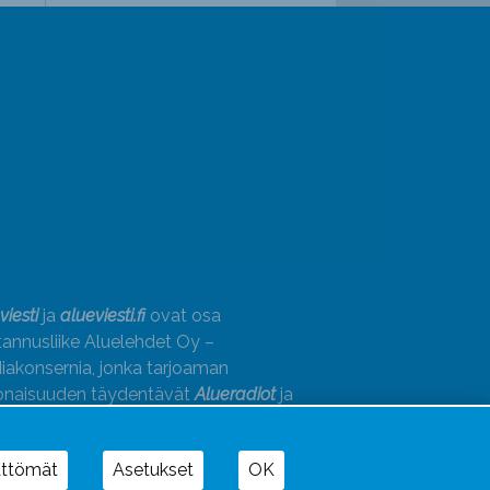
viesti
ja
alueviesti.fi
ovat osa
annusliike Aluelehdet Oy –
akonsernia, jonka tarjoaman
onaisuuden täydentävät
Alueradiot
ja
paino
ättömät
Asetukset
OK