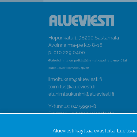
Hopunkatu 1, 38200 Sastamala
Avoinna ma-pe klo 8-16
p. 010 229 0400
(Puheluhinta on pelkästään matkapuhelu (mpm) tai
paikallisverkkomaksu (pvm)
ilmoitukset@alueviesti.fi
toimitus@alueviesti.fi
etunimi.sukunimi@alueviesti.fi
Y-tunnus: 0415990-8
Rekisteri- ja tietosuojaseloste
Seuraa meitä
Alueviesti käyttää evästeitä:
Lue lisä