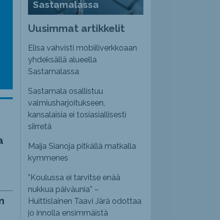
Sastamalassa
emmaksi
Uusimmat artikkelit
emmäksi.
Elisa vahvisti mobiiliverkkoaan
yhdeksällä alueella
Sastamalassa
Sastamala osallistuu
valmiusharjoitukseen,
kansalaisia ei tosiasiallisesti
siirretä
a
Maija Sianoja pitkällä matkalla
kymmenes
”Koulussa ei tarvitse enää
nukkua päiväunia” –
n
Huittislainen Taavi Järä odottaa
jo innolla ensimmäistä