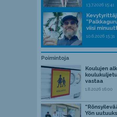
13.7.2026
15:41
Kevytyrittä
”Palkkaguru
viisi minuut
10.6.2026
15:31
Poimintoja
Koulujen alk
koulukuljetu
vastaa
1.8.2026
16:00
“Rönsyilevää
Yön uutuuks