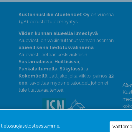
Kustannusliike Aluelehdet Oy
on vuonna
1981 perustettu perheyritys.
Viiden kunnan alueella ilmestyvä
Alueviesti on vakiinnuttanut vahvan aseman
alueellisena tiedotusvälineenä
.
Alueviesti jaetaan keskiviikkoisin
Sastamalassa
,
Huittisissa
,
Punkalaitumella
,
Säkylässä
ja
Kokemäellä
. Jättijako joka viikko, painos
33
000
, tavoittaa myös ne taloudet, johon ei
Alue
tule tilattavaa lehteä.
Kust
medi
kok
Alue
ä tietosuojaselosteestamme.
Uutismedian Liiton jäsen. Noudatamme
Välttäm