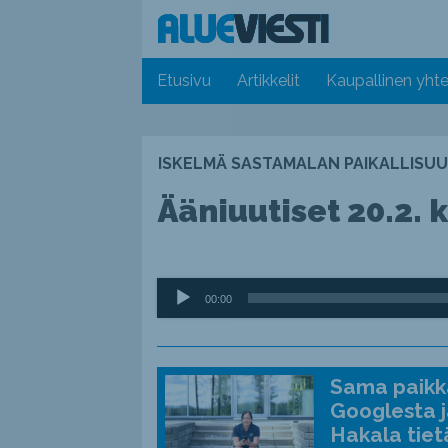
Etusivu
Artikkelit
Kaupallinen yhte
ISKELMÄ SASTAMALAN PAIKALLISUU
Ääniuutiset 20.2. k
Äänitoistin
00:00
Sama paikka
Googlesta j
Hakala tiet