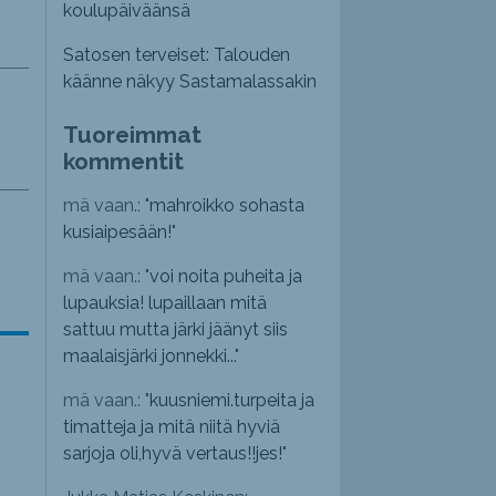
koulupäiväänsä
Satosen terveiset: Talouden
käänne näkyy Sastamalassakin
Tuoreimmat
kommentit
mä vaan.: "
mahroikko sohasta
kusiaipesään!
"
mä vaan.: "
voi noita puheita ja
lupauksia! lupaillaan mitä
sattuu mutta järki jäänyt siis
maalaisjärki jonnekki...
"
mä vaan.: "
kuusniemi.turpeita ja
timatteja ja mitä niitä hyviä
sarjoja oli,hyvä vertaus!!jes!
"