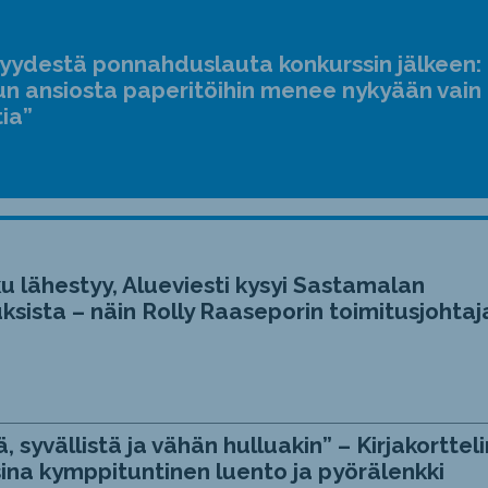
suur
ja
jyydestä ponnahduslauta konkurssin jälkeen:
pien
n ansiosta paperitöihin menee nykyään vain
tia”
u lähestyy, Alueviesti kysyi Sastamalan
ksista – näin Rolly Raaseporin toimitusjohtaj
, syvällistä ja vähän hulluakin” – Kirjakortteli
ina kymppituntinen luento ja pyörälenkki