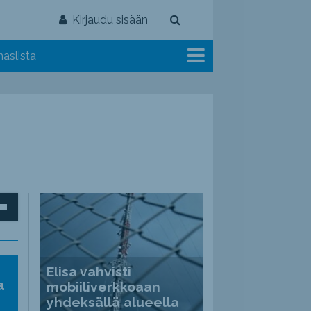
Kirjaudu sisään
aslista
inäppäimillä
Elisa vahvisti
ät
a
mobiiliverkkoaan
nvoimakkuutta
yhdeksällä alueella