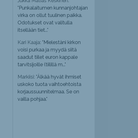
Jukka Matias Keskinen:
"
Punkalaitumen kunnanjohtajan
virka on ollut tuulinen paikka.
Odotukset ovat valitulla
itsellään tiet...
"
Kari Kaaja: "
Mielestäni kirkon
voisi purkaa ja myydä siitä
saadut tiilet euron kappale
tarvitsijoille (tiilillä m...
"
Markiisi: "
Älkää hyvät ihmiset
uskoko tuota vaihtoehtoista
korjaussuunnitelmaa. Se on
vailla pohjaa.
"