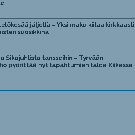
le
telökesää jäljellä – Yksi maku kiilaa kirkkaasti
isten suosikkina
a Sikajuhlista tansseihin – Tyrvään
ho pyörittää nyt tapahtumien taloa Kiikassa