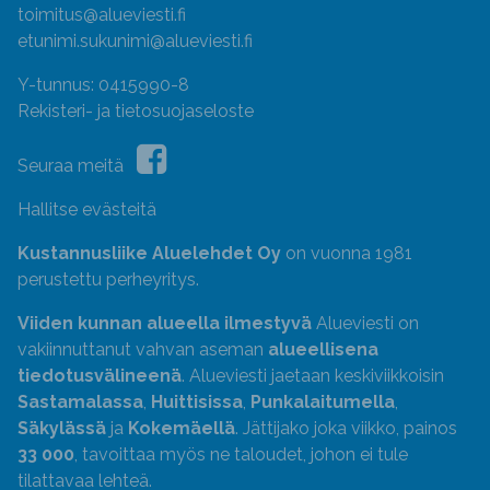
toimitus@alueviesti.fi
etunimi.sukunimi@alueviesti.fi
Y-tunnus: 0415990-8
Rekisteri- ja tietosuojaseloste
Seuraa meitä
Hallitse evästeitä
Kustannusliike Aluelehdet Oy
on vuonna 1981
perustettu perheyritys.
Viiden kunnan alueella ilmestyvä
Alueviesti on
vakiinnuttanut vahvan aseman
alueellisena
tiedotusvälineenä
. Alueviesti jaetaan keskiviikkoisin
Sastamalassa
,
Huittisissa
,
Punkalaitumella
,
Säkylässä
ja
Kokemäellä
. Jättijako joka viikko, painos
33 000
, tavoittaa myös ne taloudet, johon ei tule
tilattavaa lehteä.