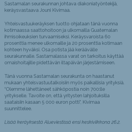
Sastamalan seurakunnan johtava diakoniatyöntekijä,
keräysvastaava Jouni Kivimaa.
Yhteisvastuukeräyksen tuotto ohjataan tänä vuonna
kotimaassa saattohoitoon ja ulkomailla Guatemalan
ihmisoikeuksien turvaamiseksi. Keräysvaroista 60
prosenttia menee ulkomaille ja 20 prosenttia kotimaan
kohteen hyväksi. Osa potista jää keräävälle
seurakunnalle. Sastamalassa varat on tarkoitus käyttää
omaishoitajille pidettävän iltapäivän järjestämiseen.
Tänä vuonna Sastamalan seurakunta on haastanut
mukaan yhteisvastuutalkoisiin myös paikallisia yrityksiä.
“Olemme lähettäneet sähköpostia noin 700:lle
yritykselle. Tavoite on, että yritysten lahjoituksilla
saataisiin kasaan 5 000 euron potti”, Kivimaa
suunnittelee.
Lisää keräyksestä Alueviestissä ensi keskiviikkona 26.2.