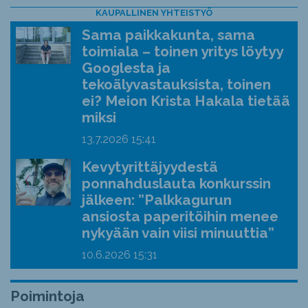
KAUPALLINEN YHTEISTYÖ
Sama paikkakunta, sama
toimiala – toinen yritys löytyy
Googlesta ja
tekoälyvastauksista, toinen
ei? Meion Krista Hakala tietää
miksi
13.7.2026
15:41
Kevytyrittäjyydestä
ponnahduslauta konkurssin
jälkeen: ”Palkkagurun
ansiosta paperitöihin menee
nykyään vain viisi minuuttia”
10.6.2026
15:31
Poimintoja