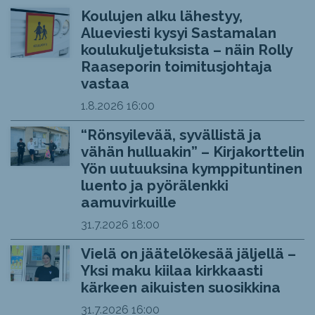
Koulujen alku lähestyy,
Alueviesti kysyi Sastamalan
koulukuljetuksista – näin Rolly
Raaseporin toimitusjohtaja
vastaa
1.8.2026
16:00
“Rönsyilevää, syvällistä ja
vähän hulluakin” – Kirjakorttelin
Yön uutuuksina kymppituntinen
luento ja pyörälenkki
aamuvirkuille
31.7.2026
18:00
Vielä on jäätelökesää jäljellä –
Yksi maku kiilaa kirkkaasti
kärkeen aikuisten suosikkina
31.7.2026
16:00