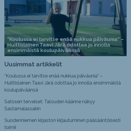
”Koulussa ei tarvitse enää nukkua päiväunia” –
Huittislainen Taavi Järä odottaa jo innolla
ensimmäistä koulupäiväänsä
Uusimmat artikkelit
”Koulussa ei tarvitse enää nukkua päiväunia” –
Huittislainen Taavi Järä odottaa jo innolla ensimmäistä
koulupäiväänsä
Satosen terveiset: Talouden käänne näkyy
Sastamalassakin
Suodenniemen kirjaston kirjautuminen pääsääntöisesti
toimii