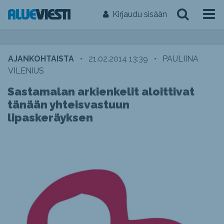
Kirjaudu sisään
AJANKOHTAISTA
•
21.02.2014 13:39
•
PAULIINA
VILENIUS
Sastamalan arkienkelit aloittivat
tänään yhteisvastuun
lipaskeräyksen