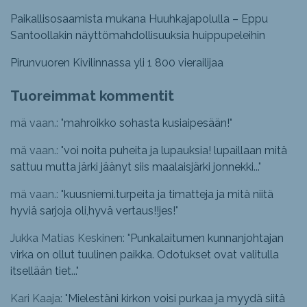
Paikallisosaamista mukana Huuhkajapolulla – Eppu
Santoollakin näyttömahdollisuuksia huippupeleihin
Pirunvuoren Kivilinnassa yli 1 800 vierailijaa
Tuoreimmat kommentit
mä vaan.: "
mahroikko sohasta kusiaipesään!
"
mä vaan.: "
voi noita puheita ja lupauksia! lupaillaan mitä
sattuu mutta järki jäänyt siis maalaisjärki jonnekki...
"
mä vaan.: "
kuusniemi.turpeita ja timatteja ja mitä niitä
hyviä sarjoja oli,hyvä vertaus!!jes!
"
Jukka Matias Keskinen: "
Punkalaitumen kunnanjohtajan
virka on ollut tuulinen paikka. Odotukset ovat valitulla
itsellään tiet...
"
Kari Kaaja: "
Mielestäni kirkon voisi purkaa ja myydä siitä