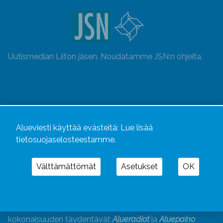
Uutismedian Liiton jäsen. Noudatamme JSN:n ohjeita.
Alueviesti käyttää evästeitä:
Lue lisää
tietosuojaselosteestamme.
Välttämättömät
Asetukset
OK
Alueviesti
ja
alueviesti.fi
ovat osa Kustannusliike
Aluelehdet Oy – mediakonsernia, jonka tarjoaman
kokonaisuuden täydentävät
Alueradiot
ja
Aluepaino