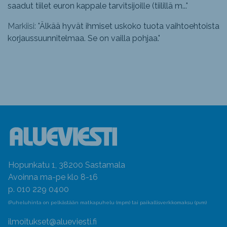
saadut tiilet euron kappale tarvitsijoille (tiilillä m...
"
Markiisi: "
Älkää hyvät ihmiset uskoko tuota vaihtoehtoista
korjaussuunnitelmaa. Se on vailla pohjaa.
"
Hopunkatu 1, 38200 Sastamala
Avoinna ma-pe klo 8-16
p. 010 229 0400
(Puheluhinta on pelkästään matkapuhelu (mpm) tai paikallisverkkomaksu (pvm)
ilmoitukset@alueviesti.fi