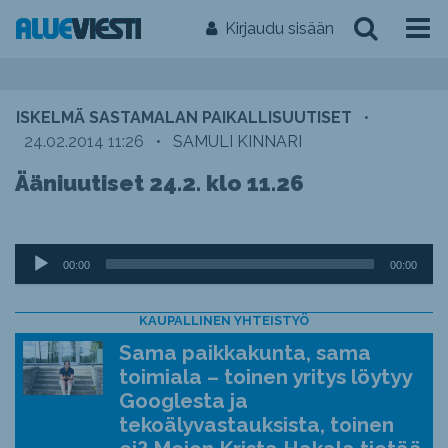
Kirjaudu sisään
ISKELMÄ SASTAMALAN PAIKALLISUUTISET
•
24.02.2014 11:26
•
SAMULI KINNARI
Ääniuutiset 24.2. klo 11.26
Äänitoistin
00:00
00:00
KAUPALLINEN YHTEISTYÖ
Sama paikkakunta, sama
toimiala – toinen yritys löytyy
Googlesta ja
tekoälyvastauksista, toinen