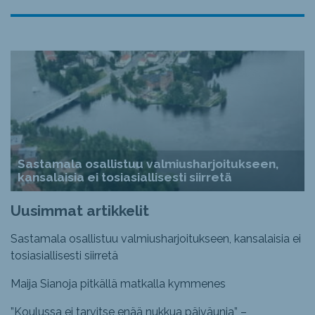
Sastamala osallistuu valmiusharjoitukseen,
kansalaisia ei tosiasiallisesti siirretä
Uusimmat artikkelit
Sastamala osallistuu valmiusharjoitukseen, kansalaisia ei
tosiasiallisesti siirretä
Maija Sianoja pitkällä matkalla kymmenes
”Koulussa ei tarvitse enää nukkua päiväunia” –