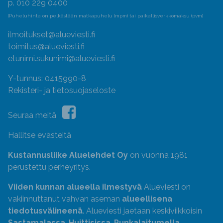
p. 010 229 0400
(Puheluhinta on pelkästään matkapuhelu (mpm) tai paikallisverkkomaksu (pvm)
ilmoitukset@alueviesti.fi
toimitus@alueviesti.fi
etunimi.sukunimi@alueviesti.fi
Y-tunnus: 0415990-8
Rekisteri- ja tietosuojaseloste
Seuraa meitä
Hallitse evästeitä
Kustannusliike Aluelehdet Oy
on vuonna 1981
perustettu perheyritys.
Viiden kunnan alueella ilmestyvä
Alueviesti on
vakiinnuttanut vahvan aseman
alueellisena
tiedotusvälineenä
. Alueviesti jaetaan keskiviikkoisin
Sastamalassa
,
Huittisissa
,
Punkalaitumella
,