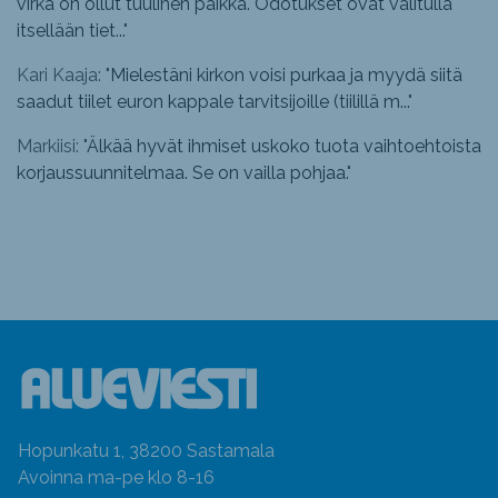
virka on ollut tuulinen paikka. Odotukset ovat valitulla
itsellään tiet...
"
Kari Kaaja: "
Mielestäni kirkon voisi purkaa ja myydä siitä
saadut tiilet euron kappale tarvitsijoille (tiilillä m...
"
Markiisi: "
Älkää hyvät ihmiset uskoko tuota vaihtoehtoista
korjaussuunnitelmaa. Se on vailla pohjaa.
"
Hopunkatu 1, 38200 Sastamala
Avoinna ma-pe klo 8-16