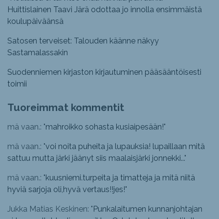
Huittislainen Taavi Järä odottaa jo innolla ensimmäistä
koulupäiväänsä
Satosen terveiset: Talouden käänne näkyy
Sastamalassakin
Suodenniemen kirjaston kirjautuminen pääsääntöisesti
toimii
Tuoreimmat kommentit
mä vaan.: "
mahroikko sohasta kusiaipesään!
"
mä vaan.: "
voi noita puheita ja lupauksia! lupaillaan mitä
sattuu mutta järki jäänyt siis maalaisjärki jonnekki...
"
mä vaan.: "
kuusniemi.turpeita ja timatteja ja mitä niitä
hyviä sarjoja oli,hyvä vertaus!!jes!
"
Jukka Matias Keskinen: "
Punkalaitumen kunnanjohtajan