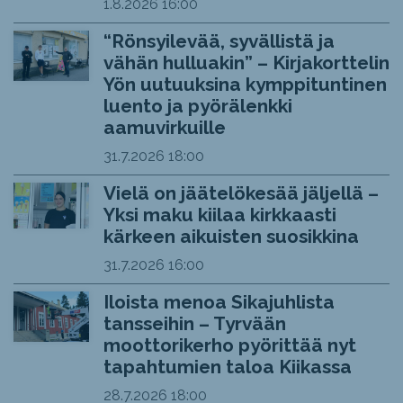
1.8.2026
16:00
“Rönsyilevää, syvällistä ja
vähän hulluakin” – Kirjakorttelin
Yön uutuuksina kymppituntinen
luento ja pyörälenkki
aamuvirkuille
31.7.2026
18:00
Vielä on jäätelökesää jäljellä –
Yksi maku kiilaa kirkkaasti
kärkeen aikuisten suosikkina
31.7.2026
16:00
Iloista menoa Sikajuhlista
tansseihin – Tyrvään
moottorikerho pyörittää nyt
tapahtumien taloa Kiikassa
28.7.2026
18:00