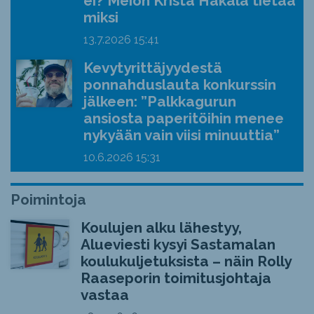
ei? Meion Krista Hakala tietää
miksi
13.7.2026
15:41
Kevytyrittäjyydestä
ponnahduslauta konkurssin
jälkeen: ”Palkkagurun
ansiosta paperitöihin menee
nykyään vain viisi minuuttia”
10.6.2026
15:31
Poimintoja
Koulujen alku lähestyy,
Alueviesti kysyi Sastamalan
koulukuljetuksista – näin Rolly
Raaseporin toimitusjohtaja
vastaa