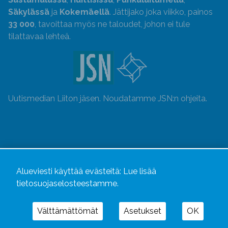
Säkylässä
ja
Kokemäellä
. Jättijako joka viikko, painos
33 000
, tavoittaa myös ne taloudet, johon ei tule
tilattavaa lehteä.
Uutismedian Liiton jäsen. Noudatamme JSN:n ohjeita.
Alueviesti käyttää evästeitä:
Lue lisää
tietosuojaselosteestamme.
Välttämättömät
Asetukset
OK