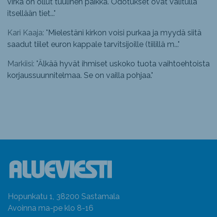
virka on ollut tuulinen paikka. Odotukset ovat valitulla
itsellään tiet...
"
Kari Kaaja: "
Mielestäni kirkon voisi purkaa ja myydä siitä
saadut tiilet euron kappale tarvitsijoille (tiilillä m...
"
Markiisi: "
Älkää hyvät ihmiset uskoko tuota vaihtoehtoista
korjaussuunnitelmaa. Se on vailla pohjaa.
"
Hopunkatu 1, 38200 Sastamala
Avoinna ma-pe klo 8-16