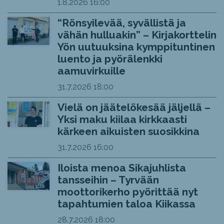
1.8.2026
16:00
“Rönsyilevää, syvällistä ja
vähän hulluakin” – Kirjakorttelin
Yön uutuuksina kymppituntinen
luento ja pyörälenkki
aamuvirkuille
31.7.2026
18:00
Vielä on jäätelökesää jäljellä –
Yksi maku kiilaa kirkkaasti
kärkeen aikuisten suosikkina
31.7.2026
16:00
Iloista menoa Sikajuhlista
tansseihin – Tyrvään
moottorikerho pyörittää nyt
tapahtumien taloa Kiikassa
28.7.2026
18:00