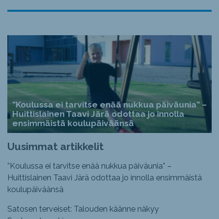
”Koulussa ei tarvitse enää nukkua päiväunia” –
Huittislainen Taavi Järä odottaa jo innolla
ensimmäistä koulupäiväänsä
Uusimmat artikkelit
”Koulussa ei tarvitse enää nukkua päiväunia” –
Huittislainen Taavi Järä odottaa jo innolla ensimmäistä
koulupäiväänsä
Satosen terveiset: Talouden käänne näkyy