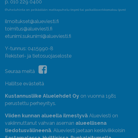
p. 010 229 0400
(Puheluhinta on pelkästään matkapuhelu (mpm) tai paikallisverkkomaksu (pvm)
ilmoitukset@alueviesti.fi
toimitus@alueviesti.fi
etunimi.sukunimi@alueviesti.fi
Y-tunnus: 0415990-8
Rekisteri- ja tietosuojaseloste
Seuraa meitä
Hallitse evästeitä
Kustannusliike Aluelehdet Oy
on vuonna 1981
perustettu perheyritys.
Viiden kunnan alueella ilmestyvä
Alueviesti on
vakiinnuttanut vahvan aseman
alueellisena
tiedotusvälineenä
. Alueviesti jaetaan keskiviikkoisin
Sastamalassa
,
Huittisissa
,
Punkalaitumella
,