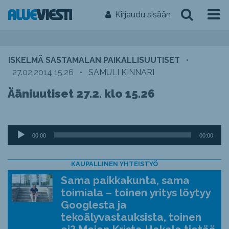
Kirjaudu sisään
ISKELMÄ SASTAMALAN PAIKALLISUUTISET
•
27.02.2014 15:26
•
SAMULI KINNARI
Ääniuutiset 27.2. klo 15.26
Äänitoistin
00:00
00:00
KAUPALLINEN YHTEISTYÖ
Sama paikkakunta, sama
toimiala – toinen yritys löytyy
Googlesta ja
tekoälyvastauksista, toinen