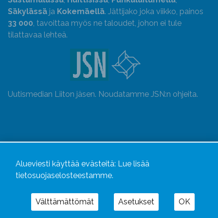
Säkylässä
ja
Kokemäellä
. Jättijako joka viikko, painos
33 000
, tavoittaa myös ne taloudet, johon ei tule
tilattavaa lehteä.
Uutismedian Liiton jäsen. Noudatamme JSN:n ohjeita.
Alueviesti käyttää evästeitä:
Lue lisää
tietosuojaselosteestamme.
Välttämättömät
Asetukset
OK