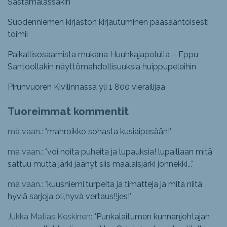
Sastamalassakin
Suodenniemen kirjaston kirjautuminen pääsääntöisesti
toimii
Paikallisosaamista mukana Huuhkajapolulla – Eppu
Santoollakin näyttömahdollisuuksia huippupeleihin
Pirunvuoren Kivilinnassa yli 1 800 vierailijaa
Tuoreimmat kommentit
mä vaan.: "
mahroikko sohasta kusiaipesään!
"
mä vaan.: "
voi noita puheita ja lupauksia! lupaillaan mitä
sattuu mutta järki jäänyt siis maalaisjärki jonnekki...
"
mä vaan.: "
kuusniemi.turpeita ja timatteja ja mitä niitä
hyviä sarjoja oli,hyvä vertaus!!jes!
"
Jukka Matias Keskinen: "
Punkalaitumen kunnanjohtajan