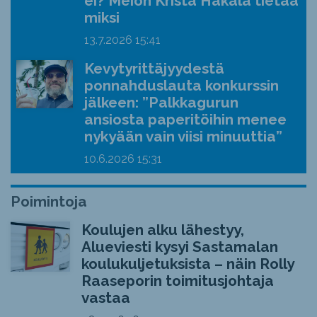
ei? Meion Krista Hakala tietää
miksi
13.7.2026
15:41
Kevytyrittäjyydestä
ponnahduslauta konkurssin
jälkeen: ”Palkkagurun
ansiosta paperitöihin menee
nykyään vain viisi minuuttia”
10.6.2026
15:31
Poimintoja
Koulujen alku lähestyy,
Alueviesti kysyi Sastamalan
koulukuljetuksista – näin Rolly
Raaseporin toimitusjohtaja
vastaa