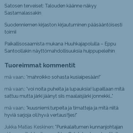
Satosen terveiset: Talouden käänne näkyy
Sastamalassakin
Suodenniemen kirjaston kirjautuminen pääsääntöisesti
toimii
Paikallisosaamista mukana Huuhkajapolulla – Eppu
Santoollakin näyttömahdollisuuksia huippupeleihin
Tuoreimmat kommentit
mä vaan.: "
mahroikko sohasta kusiaipesään!
"
mä vaan.: "
voi noita puheita ja lupauksia! lupaillaan mitä
sattuu mutta järki jäänyt siis maalaisjärki jonnekki...
"
mä vaan.: "
kuusniemi.turpeita ja timatteja ja mitä niitä
hyviä sarjoja oli,hyvä vertaus!!jes!
"
Jukka Matias Keskinen: "
Punkalaitumen kunnanjohtajan