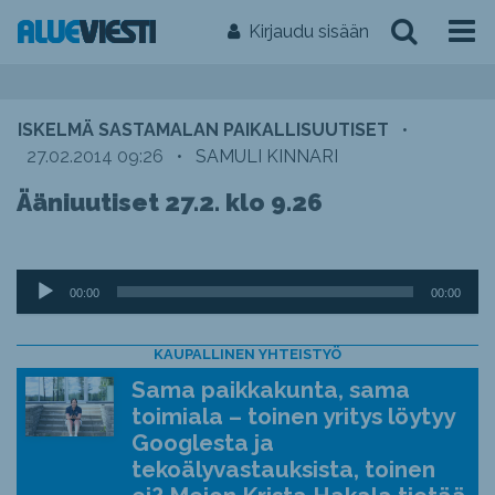
Kirjaudu sisään
ISKELMÄ SASTAMALAN PAIKALLISUUTISET
•
27.02.2014 09:26
•
SAMULI KINNARI
Ääniuutiset 27.2. klo 9.26
Äänitoistin
00:00
00:00
KAUPALLINEN YHTEISTYÖ
Sama paikkakunta, sama
toimiala – toinen yritys löytyy
Googlesta ja
tekoälyvastauksista, toinen