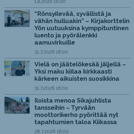
1.8.2026
16:00
“Rönsyilevää, syvällistä ja
vähän hulluakin” – Kirjakorttelin
Yön uutuuksina kymppituntinen
luento ja pyörälenkki
aamuvirkuille
31.7.2026
18:00
Vielä on jäätelökesää jäljellä –
Yksi maku kiilaa kirkkaasti
kärkeen aikuisten suosikkina
31.7.2026
16:00
Iloista menoa Sikajuhlista
tansseihin – Tyrvään
moottorikerho pyörittää nyt
tapahtumien taloa Kiikassa
28.7.2026
18:00