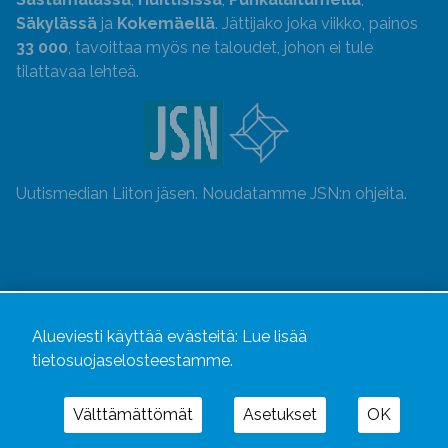
Säkylässä
ja
Kokemäellä
. Jättijako joka viikko, painos
33 000
, tavoittaa myös ne taloudet, johon ei tule
tilattavaa lehteä.
Uutismedian Liiton jäsen. Noudatamme JSN:n ohjeita.
Alueviesti käyttää evästeitä:
Lue lisää
tietosuojaselosteestamme.
Välttämättömät
Asetukset
OK