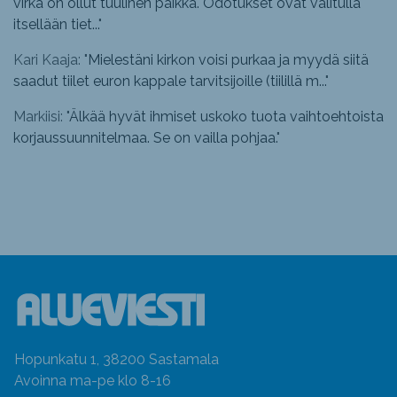
virka on ollut tuulinen paikka. Odotukset ovat valitulla
itsellään tiet...
"
Kari Kaaja: "
Mielestäni kirkon voisi purkaa ja myydä siitä
saadut tiilet euron kappale tarvitsijoille (tiilillä m...
"
Markiisi: "
Älkää hyvät ihmiset uskoko tuota vaihtoehtoista
korjaussuunnitelmaa. Se on vailla pohjaa.
"
Hopunkatu 1, 38200 Sastamala
Avoinna ma-pe klo 8-16