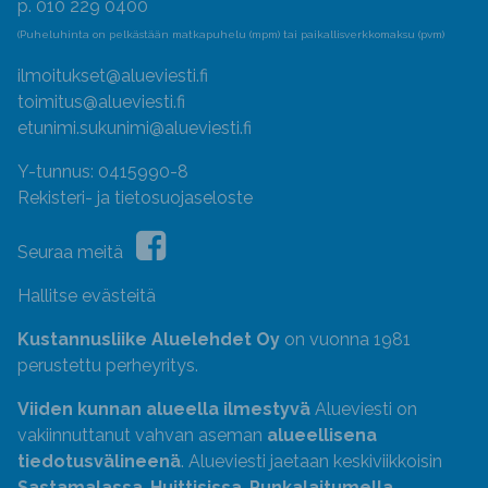
p. 010 229 0400
(Puheluhinta on pelkästään matkapuhelu (mpm) tai paikallisverkkomaksu (pvm)
ilmoitukset@alueviesti.fi
toimitus@alueviesti.fi
etunimi.sukunimi@alueviesti.fi
Y-tunnus: 0415990-8
Rekisteri- ja tietosuojaseloste
Seuraa meitä
Hallitse evästeitä
Kustannusliike Aluelehdet Oy
on vuonna 1981
perustettu perheyritys.
Viiden kunnan alueella ilmestyvä
Alueviesti on
vakiinnuttanut vahvan aseman
alueellisena
tiedotusvälineenä
. Alueviesti jaetaan keskiviikkoisin
Sastamalassa
,
Huittisissa
,
Punkalaitumella
,