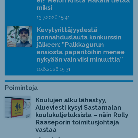
ei? Meion Krista Hakala tietää
miksi
13.7.2026
15:41
Kevytyrittäjyydestä
ponnahduslauta konkurssin
jälkeen: ”Palkkagurun
ansiosta paperitöihin menee
nykyään vain viisi minuuttia”
10.6.2026
15:31
Poimintoja
Koulujen alku lähestyy,
Alueviesti kysyi Sastamalan
koulukuljetuksista – näin Rolly
Raaseporin toimitusjohtaja
vastaa