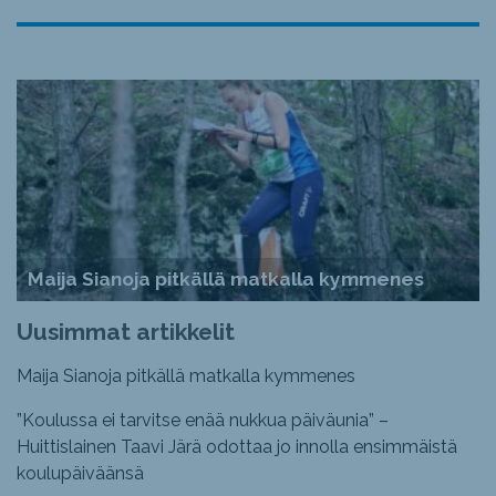
Maija Sianoja pitkällä matkalla kymmenes
Uusimmat artikkelit
Maija Sianoja pitkällä matkalla kymmenes
”Koulussa ei tarvitse enää nukkua päiväunia” –
Huittislainen Taavi Järä odottaa jo innolla ensimmäistä
koulupäiväänsä