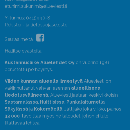
etunimi.sukunimi@alueviesti.fi
Y-tunnus: 0415990-8
Rekisteri- ja tietosuojaseloste
Seuraa meitä
Hallitse evästeitä
Kustannusliike Aluelehdet Oy
on vuonna 1981
perustettu perheyritys.
Viiden kunnan alueella ilmestyvä
Alueviesti on
vakiinnuttanut vahvan aseman
alueellisena
tiedotusvälineenä
. Alueviesti jaetaan keskiviikkoisin
Sastamalassa
,
Huittisissa
,
Punkalaitumella
,
Säkylässä
ja
Kokemäellä
. Jättijako joka viikko, painos
33 000
, tavoittaa myös ne taloudet, johon ei tule
tilattavaa lehteä.