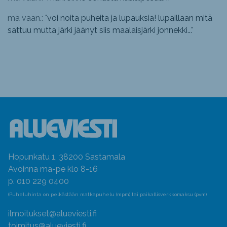
mä vaan.: "
voi noita puheita ja lupauksia! lupaillaan mitä
sattuu mutta järki jäänyt siis maalaisjärki jonnekki...
"
Hopunkatu 1, 38200 Sastamala
Avoinna ma-pe klo 8-16
p. 010 229 0400
(Puheluhinta on pelkästään matkapuhelu (mpm) tai paikallisverkkomaksu (pvm)
ilmoitukset@alueviesti.fi
toimitus@alueviesti.fi