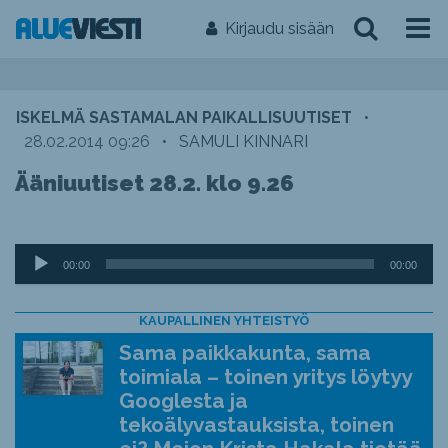
Kirjaudu sisään
ISKELMÄ SASTAMALAN PAIKALLISUUTISET
•
28.02.2014 09:26
•
SAMULI KINNARI
Ääniuutiset 28.2. klo 9.26
Äänitoistin
00:00
00:00
KAUPALLINEN YHTEISTYÖ
Sama paikkakunta, sama
toimiala – toinen yritys löytyy
Googlesta ja
tekoälyvastauksista, toinen