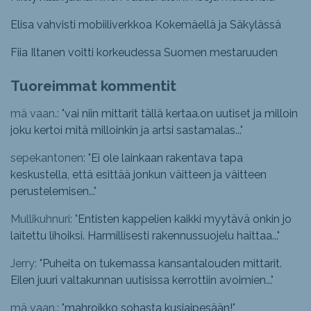
Elisa vahvisti mobiiliverkkoa Kokemäellä ja Säkylässä
Fiia Iltanen voitti korkeudessa Suomen mestaruuden
Tuoreimmat kommentit
mä vaan.: "
vai niin mittarit tällä kertaa.on uutiset ja milloin
joku kertoi mitä milloinkin ja artsi sastamalas...
"
sepekantonen: "
Ei ole lainkaan rakentava tapa
keskustella, että esittää jonkun väitteen ja väitteen
perustelemisen...
"
Mullikuhnuri: "
Entisten kappelien kaikki myytävä onkin jo
laitettu lihoiksi. Harmillisesti rakennussuojelu haittaa...
"
Jerry: "
Puheita on tukemassa kansantalouden mittarit.
Eilen juuri valtakunnan uutisissa kerrottiin avoimien...
"
mä vaan.: "
mahroikko sohasta kusiaipesään!
"