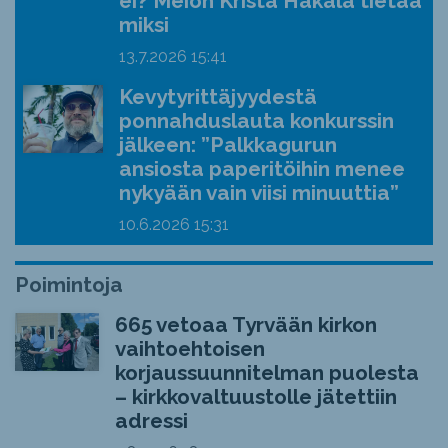
ei? Meion Krista Hakala tietää
miksi
13.7.2026
15:41
Kevytyrittäjyydestä
ponnahduslauta konkurssin
jälkeen: ”Palkkagurun
ansiosta paperitöihin menee
nykyään vain viisi minuuttia”
10.6.2026
15:31
Poimintoja
665 vetoaa Tyrvään kirkon
vaihtoehtoisen
korjaussuunnitelman puolesta
– kirkkovaltuustolle jätettiin
adressi