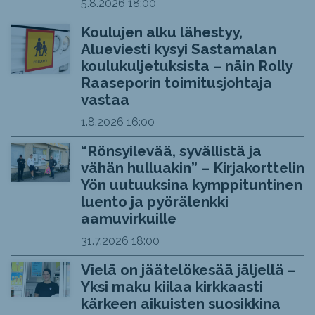
5.8.2026
18:00
Koulujen alku lähestyy,
Alueviesti kysyi Sastamalan
koulukuljetuksista – näin Rolly
Raaseporin toimitusjohtaja
vastaa
1.8.2026
16:00
“Rönsyilevää, syvällistä ja
vähän hulluakin” – Kirjakorttelin
Yön uutuuksina kymppituntinen
luento ja pyörälenkki
aamuvirkuille
31.7.2026
18:00
Vielä on jäätelökesää jäljellä –
Yksi maku kiilaa kirkkaasti
kärkeen aikuisten suosikkina