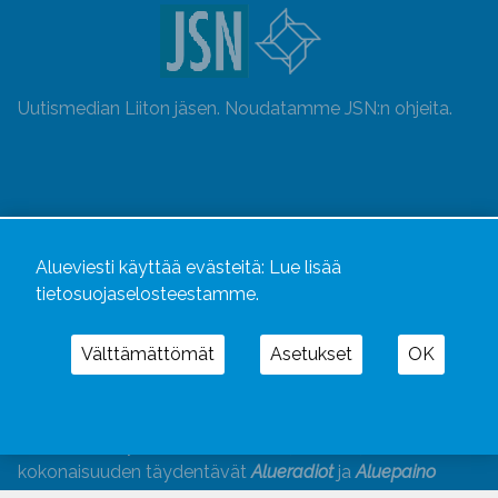
Uutismedian Liiton jäsen. Noudatamme JSN:n ohjeita.
Alueviesti käyttää evästeitä:
Lue lisää
tietosuojaselosteestamme.
Välttämättömät
Asetukset
OK
Alueviesti
ja
alueviesti.fi
ovat osa Kustannusliike
Aluelehdet Oy – mediakonsernia, jonka tarjoaman
kokonaisuuden täydentävät
Alueradiot
ja
Aluepaino