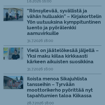
1.8.2026
16:00
“Rönsyilevää, syvällistä ja
vähän hulluakin” – Kirjakorttelin
Yön uutuuksina kymppituntinen
luento ja pyörälenkki
aamuvirkuille
31.7.2026
18:00
Vielä on jäätelökesää jäljellä –
Yksi maku kiilaa kirkkaasti
kärkeen aikuisten suosikkina
31.7.2026
16:00
Iloista menoa Sikajuhlista
tansseihin – Tyrvään
moottorikerho pyörittää nyt
tapahtumien taloa Kiikassa
28.7.2026
18:00