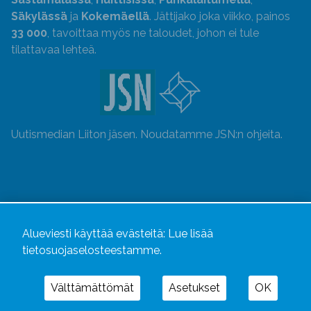
Säkylässä
ja
Kokemäellä
. Jättijako joka viikko, painos
33 000
, tavoittaa myös ne taloudet, johon ei tule
tilattavaa lehteä.
Uutismedian Liiton jäsen. Noudatamme JSN:n ohjeita.
Alueviesti käyttää evästeitä:
Lue lisää
tietosuojaselosteestamme.
Välttämättömät
Asetukset
OK