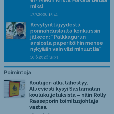
ei? Meion Krista Hakala tietää
miksi
13.7.2026
15:41
Kevytyrittäjyydestä
ponnahduslauta konkurssin
jälkeen: ”Palkkagurun
ansiosta paperitöihin menee
nykyään vain viisi minuuttia”
10.6.2026
15:31
Poimintoja
Koulujen alku lähestyy,
Alueviesti kysyi Sastamalan
koulukuljetuksista – näin Rolly
Raaseporin toimitusjohtaja
vastaa