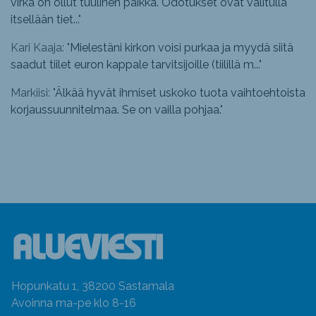
virka on ollut tuulinen paikka. Odotukset ovat valitulla
itsellään tiet...
"
Kari Kaaja: "
Mielestäni kirkon voisi purkaa ja myydä siitä
saadut tiilet euron kappale tarvitsijoille (tiilillä m...
"
Markiisi: "
Älkää hyvät ihmiset uskoko tuota vaihtoehtoista
korjaussuunnitelmaa. Se on vailla pohjaa.
"
Hopunkatu 1, 38200 Sastamala
Avoinna ma-pe klo 8-16