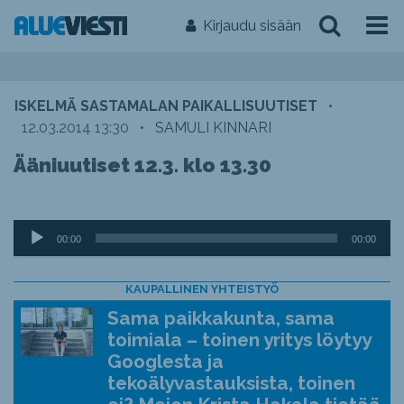
Kirjaudu sisään
ISKELMÄ SASTAMALAN PAIKALLISUUTISET
•
12.03.2014 13:30
•
SAMULI KINNARI
Ääniuutiset 12.3. klo 13.30
Äänitoistin
00:00
00:00
KAUPALLINEN YHTEISTYÖ
Sama paikkakunta, sama
toimiala – toinen yritys löytyy
Googlesta ja
tekoälyvastauksista, toinen