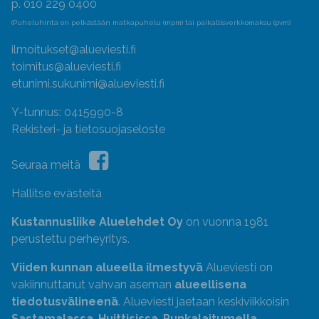
p. 010 229 0400
(Puheluhinta on pelkästään matkapuhelu (mpm) tai paikallisverkkomaksu (pvm)
ilmoitukset@alueviesti.fi
toimitus@alueviesti.fi
etunimi.sukunimi@alueviesti.fi
Y-tunnus: 0415990-8
Rekisteri- ja tietosuojaseloste
Seuraa meitä
Hallitse evästeitä
Kustannusliike Aluelehdet Oy
on vuonna 1981
perustettu perheyritys.
Viiden kunnan alueella ilmestyvä
Alueviesti on
vakiinnuttanut vahvan aseman
alueellisena
tiedotusvälineenä
. Alueviesti jaetaan keskiviikkoisin
Sastamalassa
,
Huittisissa
,
Punkalaitumella
,