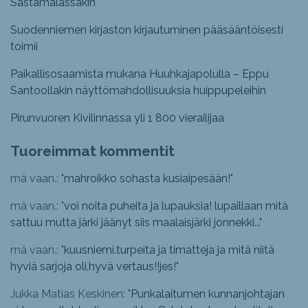
Sastamalassakin
Suodenniemen kirjaston kirjautuminen pääsääntöisesti
toimii
Paikallisosaamista mukana Huuhkajapolulla – Eppu
Santoollakin näyttömahdollisuuksia huippupeleihin
Pirunvuoren Kivilinnassa yli 1 800 vierailijaa
Tuoreimmat kommentit
mä vaan.: "
mahroikko sohasta kusiaipesään!
"
mä vaan.: "
voi noita puheita ja lupauksia! lupaillaan mitä
sattuu mutta järki jäänyt siis maalaisjärki jonnekki...
"
mä vaan.: "
kuusniemi.turpeita ja timatteja ja mitä niitä
hyviä sarjoja oli,hyvä vertaus!!jes!
"
Jukka Matias Keskinen: "
Punkalaitumen kunnanjohtajan