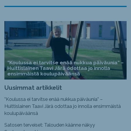
”Koulussa ei tarvitse enää nukkua päiväunia” –
Huittislainen Taavi Järä odottaa jo innolla
ensimmäistä koulupäiväänsä
Uusimmat artikkelit
”Koulussa ei tarvitse enää nukkua päiväunia” –
Huittislainen Taavi Järä odottaa jo innolla ensimmäistä
koulupäiväänsä
Satosen terveiset: Talouden käänne näkyy