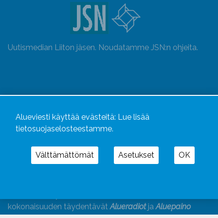
Uutismedian Liiton jäsen. Noudatamme JSN:n ohjeita.
Alueviesti käyttää evästeitä:
Lue lisää
tietosuojaselosteestamme.
Välttämättömät
Asetukset
OK
Alueviesti
ja
alueviesti.fi
ovat osa Kustannusliike
Aluelehdet Oy – mediakonsernia, jonka tarjoaman
kokonaisuuden täydentävät
Alueradiot
ja
Aluepaino