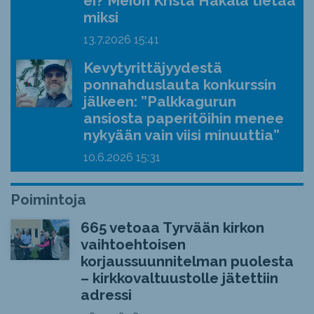
ei? Meion Krista Hakala tietää
miksi
13.7.2026
15:41
Kevytyrittäjyydestä
ponnahduslauta konkurssin
jälkeen: ”Palkkagurun
ansiosta paperitöihin menee
nykyään vain viisi minuuttia”
10.6.2026
15:31
Poimintoja
665 vetoaa Tyrvään kirkon
vaihtoehtoisen
korjaussuunnitelman puolesta
– kirkkovaltuustolle jätettiin
adressi