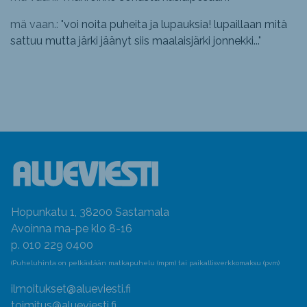
mä vaan.: "
voi noita puheita ja lupauksia! lupaillaan mitä
sattuu mutta järki jäänyt siis maalaisjärki jonnekki...
"
Hopunkatu 1, 38200 Sastamala
Avoinna ma-pe klo 8-16
p. 010 229 0400
(Puheluhinta on pelkästään matkapuhelu (mpm) tai paikallisverkkomaksu (pvm)
ilmoitukset@alueviesti.fi
toimitus@alueviesti.fi