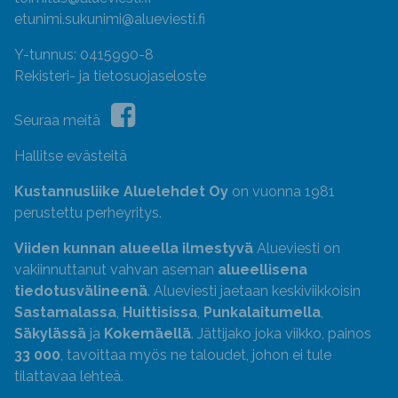
etunimi.sukunimi@alueviesti.fi
Y-tunnus: 0415990-8
Rekisteri- ja tietosuojaseloste
Seuraa meitä
Hallitse evästeitä
Kustannusliike Aluelehdet Oy
on vuonna 1981
perustettu perheyritys.
Viiden kunnan alueella ilmestyvä
Alueviesti on
vakiinnuttanut vahvan aseman
alueellisena
tiedotusvälineenä
. Alueviesti jaetaan keskiviikkoisin
Sastamalassa
,
Huittisissa
,
Punkalaitumella
,
Säkylässä
ja
Kokemäellä
. Jättijako joka viikko, painos
33 000
, tavoittaa myös ne taloudet, johon ei tule
tilattavaa lehteä.