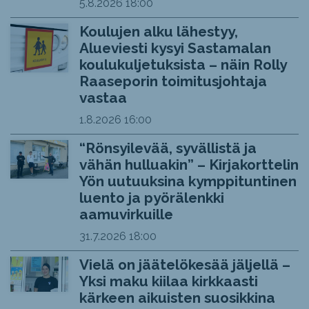
5.8.2026
18:00
Koulujen alku lähestyy,
Alueviesti kysyi Sastamalan
koulukuljetuksista – näin Rolly
Raaseporin toimitusjohtaja
vastaa
1.8.2026
16:00
“Rönsyilevää, syvällistä ja
vähän hulluakin” – Kirjakorttelin
Yön uutuuksina kymppituntinen
luento ja pyörälenkki
aamuvirkuille
31.7.2026
18:00
Vielä on jäätelökesää jäljellä –
Yksi maku kiilaa kirkkaasti
kärkeen aikuisten suosikkina