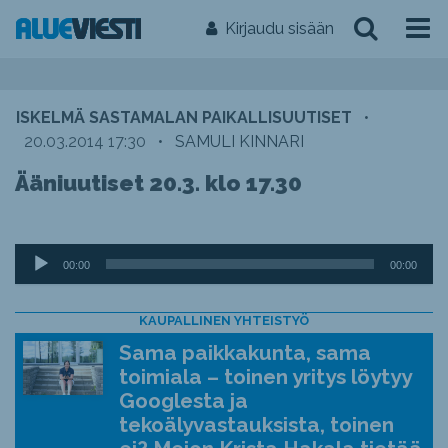
Kirjaudu sisään
ISKELMÄ SASTAMALAN PAIKALLISUUTISET
•
20.03.2014 17:30
•
SAMULI KINNARI
Ääniuutiset 20.3. klo 17.30
Äänitoistin
00:00
00:00
KAUPALLINEN YHTEISTYÖ
Sama paikkakunta, sama
toimiala – toinen yritys löytyy
Googlesta ja
tekoälyvastauksista, toinen