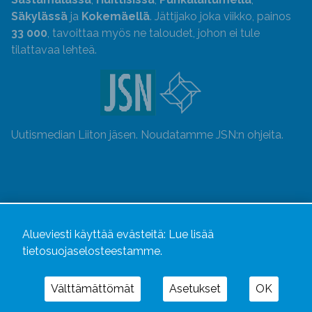
Säkylässä
ja
Kokemäellä
. Jättijako joka viikko, painos
33 000
, tavoittaa myös ne taloudet, johon ei tule
tilattavaa lehteä.
Uutismedian Liiton jäsen. Noudatamme JSN:n ohjeita.
Alueviesti käyttää evästeitä:
Lue lisää
tietosuojaselosteestamme.
Välttämättömät
Asetukset
OK