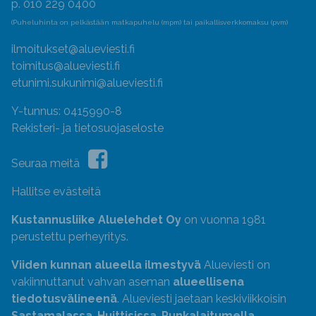
p. 010 229 0400
(Puheluhinta on pelkästään matkapuhelu (mpm) tai paikallisverkkomaksu (pvm)
ilmoitukset@alueviesti.fi
toimitus@alueviesti.fi
etunimi.sukunimi@alueviesti.fi
Y-tunnus: 0415990-8
Rekisteri- ja tietosuojaseloste
Seuraa meitä
Hallitse evästeitä
Kustannusliike Aluelehdet Oy
on vuonna 1981
perustettu perheyritys.
Viiden kunnan alueella ilmestyvä
Alueviesti on
vakiinnuttanut vahvan aseman
alueellisena
tiedotusvälineenä
. Alueviesti jaetaan keskiviikkoisin
Sastamalassa
,
Huittisissa
,
Punkalaitumella
,