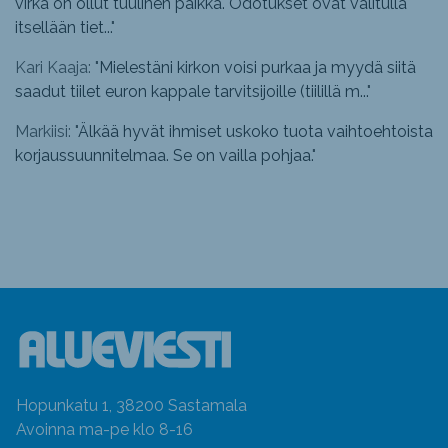
virka on ollut tuulinen paikka. Odotukset ovat valitulla
itsellään tiet...
"
Kari Kaaja: "
Mielestäni kirkon voisi purkaa ja myydä siitä
saadut tiilet euron kappale tarvitsijoille (tiilillä m...
"
Markiisi: "
Älkää hyvät ihmiset uskoko tuota vaihtoehtoista
korjaussuunnitelmaa. Se on vailla pohjaa.
"
Hopunkatu 1, 38200 Sastamala
Avoinna ma-pe klo 8-16