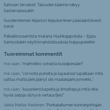
Satosen terveiset: Talouden käänne näkyy
Sastamalassakin
Suodenniemen kirjaston kirjautuminen pääsääntöisesti
toimii
Paikallisosaamista mukana Huuhkajapolulla – Eppu
Santoollakin näyttömahdollisuuksia huippupeleihin
Tuoreimmat kommentit
mä vaan.: "
mahroikko sohasta kusiaipesään!
"
mä vaan.: "
voi noita puheita ja lupauksia! lupaillaan mitä
sattuu mutta järki jäänyt siis maalaisjärki jonnekki...
"
mä vaan.: "
kuusniemi.turpeita ja timatteja ja mitä niitä
hyviä sarjoja oli,hyvä vertaus!!jes!
"
Jukka Matias Keskinen: "
Punkalaitumen kunnanjohtajan