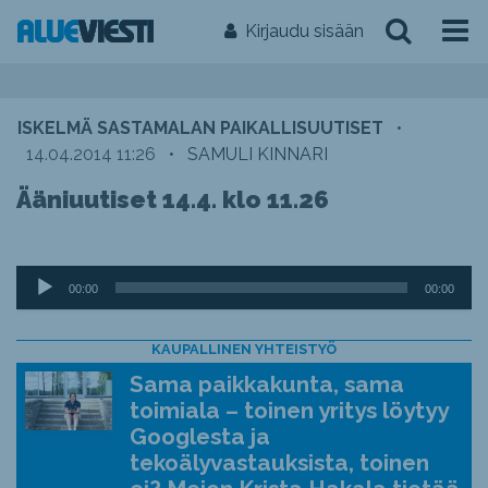
Kirjaudu sisään
ISKELMÄ SASTAMALAN PAIKALLISUUTISET
•
14.04.2014 11:26
•
SAMULI KINNARI
Ääniuutiset 14.4. klo 11.26
Äänitoistin
00:00
00:00
KAUPALLINEN YHTEISTYÖ
Sama paikkakunta, sama
toimiala – toinen yritys löytyy
Googlesta ja
tekoälyvastauksista, toinen