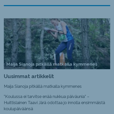
Maija Sianoja pitkällä matkalla kymmenes
Uusimmat artikkelit
Maija Sianoja pitkällä matkalla kymmenes
”Koulussa ei tarvitse enää nukkua päiväunia” –
Huittislainen Taavi Järä odottaa jo innolla ensimmäistä
koulupäiväänsä