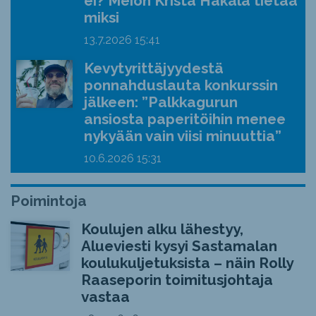
ei? Meion Krista Hakala tietää
miksi
13.7.2026
15:41
Kevytyrittäjyydestä
ponnahduslauta konkurssin
jälkeen: ”Palkkagurun
ansiosta paperitöihin menee
nykyään vain viisi minuuttia”
10.6.2026
15:31
Poimintoja
Koulujen alku lähestyy,
Alueviesti kysyi Sastamalan
koulukuljetuksista – näin Rolly
Raaseporin toimitusjohtaja
vastaa