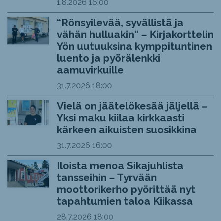
1.8.2026
16:00
“Rönsyilevää, syvällistä ja
vähän hulluakin” – Kirjakorttelin
Yön uutuuksina kymppituntinen
luento ja pyörälenkki
aamuvirkuille
31.7.2026
18:00
Vielä on jäätelökesää jäljellä –
Yksi maku kiilaa kirkkaasti
kärkeen aikuisten suosikkina
31.7.2026
16:00
Iloista menoa Sikajuhlista
tansseihin – Tyrvään
moottorikerho pyörittää nyt
tapahtumien taloa Kiikassa
28.7.2026
18:00