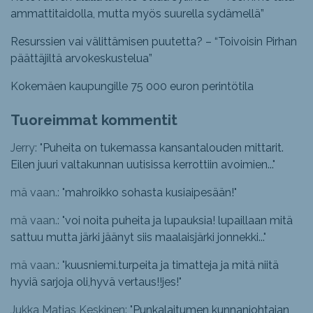
ammattitaidolla, mutta myös suurella sydämellä”
Resurssien vai välittämisen puutetta? – “Toivoisin Pirhan
päättäjiltä arvokeskustelua”
Kokemäen kaupungille 75 000 euron perintötila
Tuoreimmat kommentit
Jerry: "
Puheita on tukemassa kansantalouden mittarit.
Eilen juuri valtakunnan uutisissa kerrottiin avoimien...
"
mä vaan.: "
mahroikko sohasta kusiaipesään!
"
mä vaan.: "
voi noita puheita ja lupauksia! lupaillaan mitä
sattuu mutta järki jäänyt siis maalaisjärki jonnekki...
"
mä vaan.: "
kuusniemi.turpeita ja timatteja ja mitä niitä
hyviä sarjoja oli,hyvä vertaus!!jes!
"
Jukka Matias Keskinen: "
Punkalaitumen kunnanjohtajan