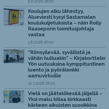
5.8.2026
18:00
Koulujen alku lähestyy,
Alueviesti kysyi Sastamalan
koulukuljetuksista – näin Rolly
Raaseporin toimitusjohtaja
vastaa
1.8.2026
16:00
“Rönsyilevää, syvällistä ja
vähän hulluakin” – Kirjakorttelin
Yön uutuuksina kymppituntinen
luento ja pyörälenkki
aamuvirkuille
31.7.2026
18:00
Vielä on jäätelökesää jäljellä –
Yksi maku kiilaa kirkkaasti
kärkeen aikuisten suosikkina