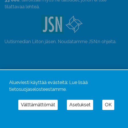
tilattavaa lehteä.
Uutismedian Liiton jäsen. Noudatamme JSN:n ohjeita.
Alueviesti käyttää evästeitä:
Lue lisää
tietosuojaselosteestamme.
Välttämättömät
Asetukset
OK
Alueviesti
ja
alueviesti.fi
ovat osa Kustannusliike