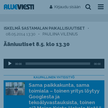
Kirjaudu sisään
ISKELMÄ SASTAMALAN PAIKALLISUUTISET
•
08.05.2014 13:30
•
PAULIINA VILENIUS
Ääniuutiset 8.5. klo 13.30
Äänitoistin
00:00
00:00
KAUPALLINEN YHTEISTYÖ
Sama paikkakunta, sama
toimiala – toinen yritys löytyy
Googlesta ja
tekoälyvastauksista, toinen