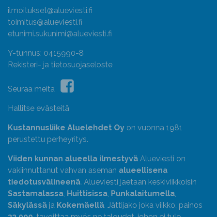
ilmoitukset@alueviesti.fi
toimitus@alueviesti.fi
etunimi.sukunimi@alueviesti.fi
Y-tunnus: 0415990-8
Rekisteri- ja tietosuojaseloste
Seuraa meitä
Hallitse evästeitä
Kustannusliike Aluelehdet Oy
on vuonna 1981
perustettu perheyritys.
Viiden kunnan alueella ilmestyvä
Alueviesti on
vakiinnuttanut vahvan aseman
alueellisena
tiedotusvälineenä
. Alueviesti jaetaan keskiviikkoisin
Sastamalassa
,
Huittisissa
,
Punkalaitumella
,
Säkylässä
ja
Kokemäellä
. Jättijako joka viikko, painos
33 000
, tavoittaa myös ne taloudet, johon ei tule