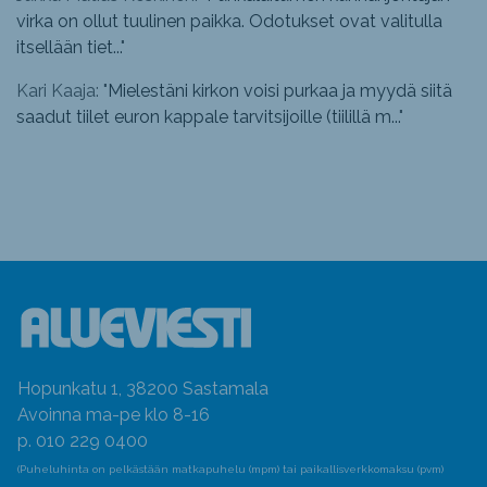
virka on ollut tuulinen paikka. Odotukset ovat valitulla
itsellään tiet...
"
Kari Kaaja: "
Mielestäni kirkon voisi purkaa ja myydä siitä
saadut tiilet euron kappale tarvitsijoille (tiilillä m...
"
Hopunkatu 1, 38200 Sastamala
Avoinna ma-pe klo 8-16
p. 010 229 0400
(Puheluhinta on pelkästään matkapuhelu (mpm) tai paikallisverkkomaksu (pvm)