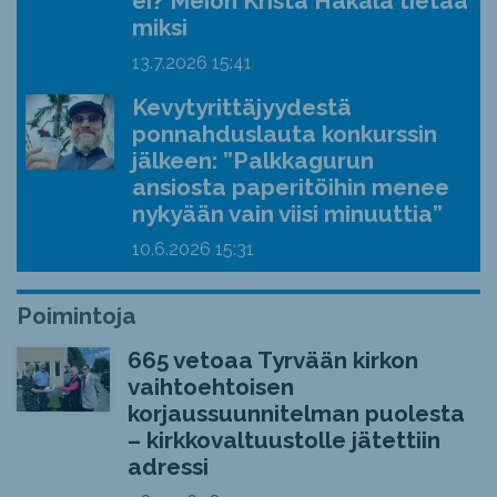
ei? Meion Krista Hakala tietää
miksi
13.7.2026
15:41
Kevytyrittäjyydestä
ponnahduslauta konkurssin
jälkeen: ”Palkkagurun
ansiosta paperitöihin menee
nykyään vain viisi minuuttia”
10.6.2026
15:31
Poimintoja
665 vetoaa Tyrvään kirkon
vaihtoehtoisen
korjaussuunnitelman puolesta
– kirkkovaltuustolle jätettiin
adressi