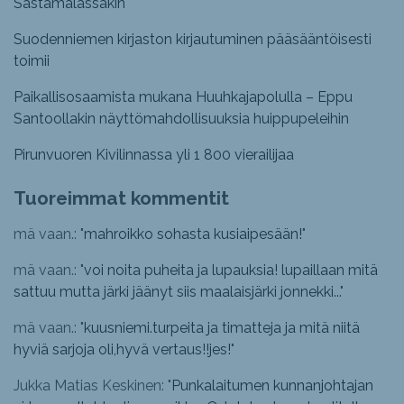
Sastamalassakin
Suodenniemen kirjaston kirjautuminen pääsääntöisesti
toimii
Paikallisosaamista mukana Huuhkajapolulla – Eppu
Santoollakin näyttömahdollisuuksia huippupeleihin
Pirunvuoren Kivilinnassa yli 1 800 vierailijaa
Tuoreimmat kommentit
mä vaan.: "
mahroikko sohasta kusiaipesään!
"
mä vaan.: "
voi noita puheita ja lupauksia! lupaillaan mitä
sattuu mutta järki jäänyt siis maalaisjärki jonnekki...
"
mä vaan.: "
kuusniemi.turpeita ja timatteja ja mitä niitä
hyviä sarjoja oli,hyvä vertaus!!jes!
"
Jukka Matias Keskinen: "
Punkalaitumen kunnanjohtajan