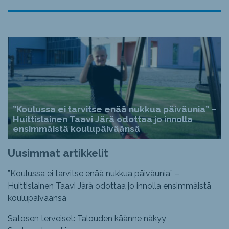
”Koulussa ei tarvitse enää nukkua päiväunia” –
Huittislainen Taavi Järä odottaa jo innolla
ensimmäistä koulupäiväänsä
Uusimmat artikkelit
”Koulussa ei tarvitse enää nukkua päiväunia” –
Huittislainen Taavi Järä odottaa jo innolla ensimmäistä
koulupäiväänsä
Satosen terveiset: Talouden käänne näkyy