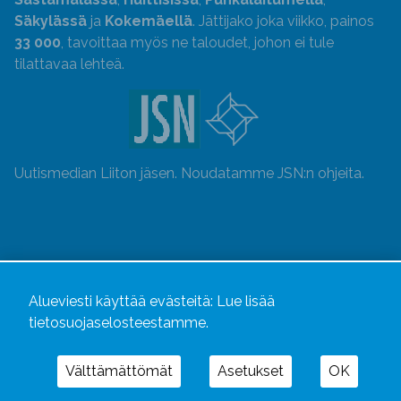
Säkylässä
ja
Kokemäellä
. Jättijako joka viikko, painos
33 000
, tavoittaa myös ne taloudet, johon ei tule
tilattavaa lehteä.
Uutismedian Liiton jäsen. Noudatamme JSN:n ohjeita.
Alueviesti käyttää evästeitä:
Lue lisää
tietosuojaselosteestamme.
Välttämättömät
Asetukset
OK