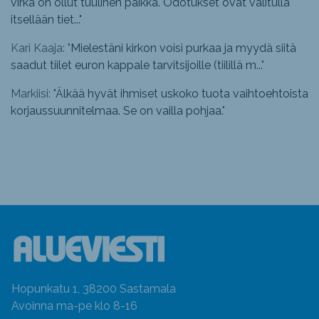
virka on ollut tuulinen paikka. Odotukset ovat valitulla
itsellään tiet...
"
Kari Kaaja: "
Mielestäni kirkon voisi purkaa ja myydä siitä
saadut tiilet euron kappale tarvitsijoille (tiilillä m...
"
Markiisi: "
Älkää hyvät ihmiset uskoko tuota vaihtoehtoista
korjaussuunnitelmaa. Se on vailla pohjaa.
"
Hopunkatu 1, 38200 Sastamala
Avoinna ma-pe klo 8-16