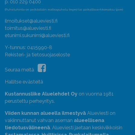
p. 010 229 0400
(Puheluhinta on pelkästään matkapuhelu (mpm) tai paikallisverkkomaksu (pvm)
ilmoitukset@alueviesti.fi
toimitus@alueviesti.fi
etunimi.sukunimi@alueviesti.fi
Y-tunnus: 0415990-8
Rekisteri- ja tietosuojaseloste
Seuraa meitä
Hallitse evästeitä
Kustannusliike Aluelehdet Oy
on vuonna 1981
perustettu perheyritys.
Viiden kunnan alueella ilmestyvä
Alueviesti on
vakiinnuttanut vahvan aseman
alueellisena
tiedotusvälineenä
. Alueviesti jaetaan keskiviikkoisin
Sastamalassa
,
Huittisissa
,
Punkalaitumella
,