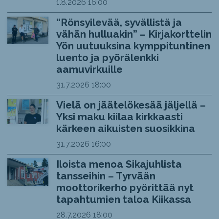
1.8.2026
16:00
“Rönsyilevää, syvällistä ja
vähän hulluakin” – Kirjakorttelin
Yön uutuuksina kymppituntinen
luento ja pyörälenkki
aamuvirkuille
31.7.2026
18:00
Vielä on jäätelökesää jäljellä –
Yksi maku kiilaa kirkkaasti
kärkeen aikuisten suosikkina
31.7.2026
16:00
Iloista menoa Sikajuhlista
tansseihin – Tyrvään
moottorikerho pyörittää nyt
tapahtumien taloa Kiikassa
28.7.2026
18:00