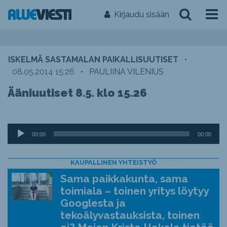
Kirjaudu sisään
ISKELMÄ SASTAMALAN PAIKALLISUUTISET
•
08.05.2014 15:26
•
PAULIINA VILENIUS
Ääniuutiset 8.5. klo 15.26
Äänitoistin
00:00
00:00
KAUPALLINEN YHTEISTYÖ
Sama paikkakunta, sama
toimiala – toinen yritys löytyy
Googlesta ja
tekoälyvastauksista, toinen