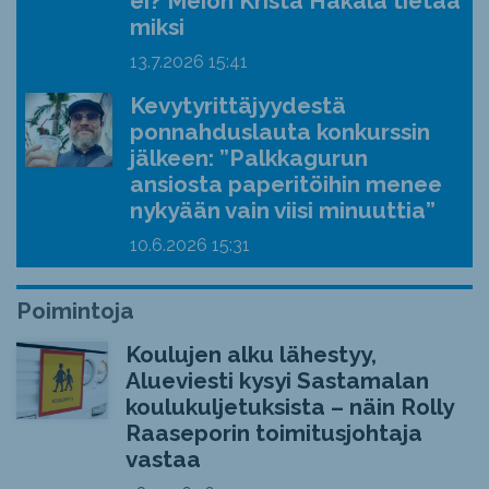
ei? Meion Krista Hakala tietää
miksi
13.7.2026
15:41
Kevytyrittäjyydestä
ponnahduslauta konkurssin
jälkeen: ”Palkkagurun
ansiosta paperitöihin menee
nykyään vain viisi minuuttia”
10.6.2026
15:31
Poimintoja
Koulujen alku lähestyy,
Alueviesti kysyi Sastamalan
koulukuljetuksista – näin Rolly
Raaseporin toimitusjohtaja
vastaa